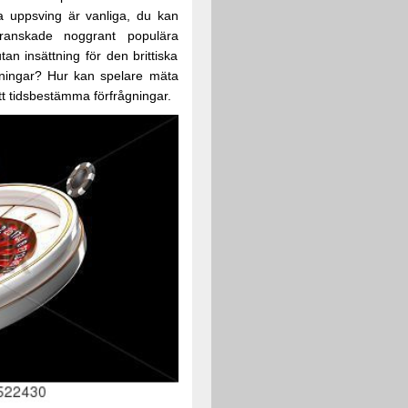
a uppsving är vanliga, du kan
ranskade noggrant populära
n insättning för den brittiska
agningar? Hur kan spelare mäta
tt tidsbestämma förfrågningar.