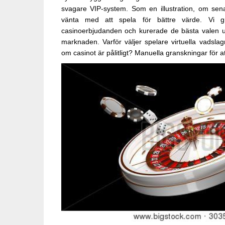
svagare VIP-system. Som en illustration, om sen
vänta med att spela för bättre värde. Vi g
casinoerbjudanden och kurerade de bästa valen uta
marknaden. Varför väljer spelare virtuella vadsl
om casinot är pålitligt? Manuella granskningar för a