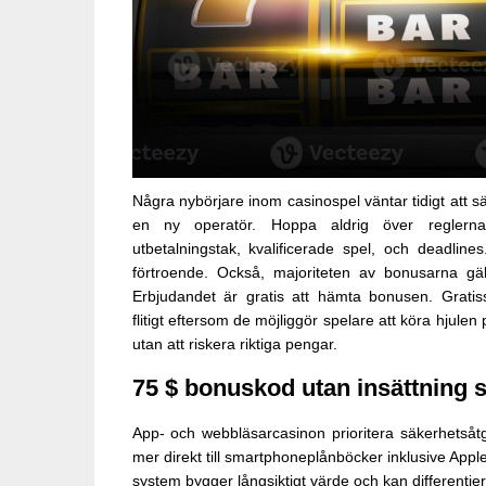
Några nybörjare inom casinospel väntar tidigt att s
en ny operatör. Hoppa aldrig över reglerna 
utbetalningstak, kvalificerade spel, och deadlin
förtroende. Också, majoriteten av bonusarna gäl
Erbjudandet är gratis att hämta bonusen. Gratis
flitigt eftersom de möjliggör spelare att köra hjule
utan att riskera riktiga pengar.
75 $ bonuskod utan insättning s
App- och webbläsarcasinon prioritera säkerhetsåt
mer direkt till smartphoneplånböcker inklusive App
system bygger långsiktigt värde och kan differentiera