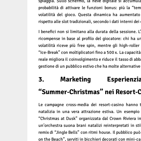
spiaggia. Sullo schermo, la neve digitale si accumul
probabilità di attivare le funzioni bonus: più la “te
volatilità del gioco. Questa dinamica ha aumentato 
rispetto alle slot tradizionali, secondo i dati interni dei
I benefici non si limitano alla durata della sessione. 
ricompense in base al profilo del giocatore: chi ha u
volatilità riceve più free spin, mentre gli high‑roll
“Ice‑Break” con moltiplicatori fino a 500 x. La capacità
reale migliora il coinvolgimento e riduce il tasso di ab
gestione di un pubblico estivo che ha molte alternative
3. Marketing Esperien
“Summer‑Christmas” nei Resort‑C
Le campagne cross‑media dei resort‑casino hanno tr
natalizia in una vera attrazione estiva. Un esempio
“Christmas at Dusk” organizzata dal Crown Riviera in
un’orchestra suona brani natalizi reinterpretati in st
remix di “Jingle Bells” con ritmi house. Il pubblico pu
on the Beach”, serviti in bicchieri decorati con mini‑c