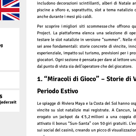
includono decorazioni scintillanti, alberi di Natale ar
piscine a sfioro e, soprattutto, slot a tema natalizi
anche durante i mesi più caldi.
Per scoprire i
migliori siti scommesse
che offrono qu
Project. La piattaforma elenca una selezione di opera
testare le slot natalizie in versione “summer”. Nelle 
ag
sei aree fondamentali: storie concrete di vincite, in
esperienziale, impatto sul turismo, previsioni per i pro
giocatori. Ogni sezione è pensata per dare al lettore u
dal punto di vista sia dell’operatore che del giocatore.
1. “Miracoli di Gioco” – Storie di V
Periodo Estivo
s
ederzeit
Le spiagge di Riviera Maya e la Costa del Sol hanno os
vincite su slot natalizie mai registrate. A Cancun, l
erogato un jackpot da € 5,2 milioni a una coppia d
attivato il bonus “Sun‑Santa” con 50 giri gratuiti. L’e
sui social del casinò, creando un picco di visualizzazio