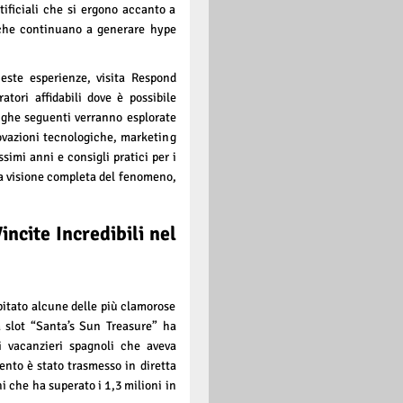
tificiali che si ergono accanto a
o che continuano a generare hype
este esperienze, visita Respond
tori affidabili dove è possibile
righe seguenti verranno esplorate
novazioni tecnologiche, marketing
ssimi anni e consigli pratici per i
na visione completa del fenomeno,
incite Incredibili nel
pitato alcune delle più clamorose
a slot “Santa’s Sun Treasure” ha
i vacanzieri spagnoli che aveva
vento è stato trasmesso in diretta
ni che ha superato i 1,3 milioni in