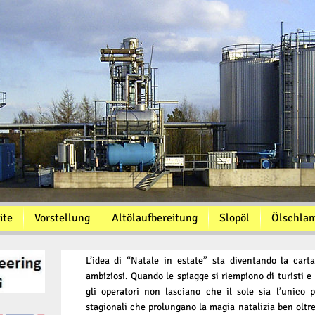
ite
Vorstellung
Altölaufbereitung
Slopöl
Ölschla
L’idea di “Natale in estate” sta diventando la cart
ambiziosi. Quando le spiagge si riempiono di turisti e
gli operatori non lasciano che il sole sia l’unico 
stagionali che prolungano la magia natalizia ben olt