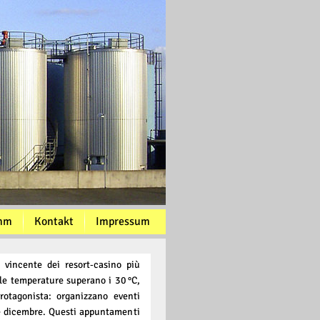
mm
Kontakt
Impressum
a vincente dei resort‑casino più
 le temperature superano i 30 °C,
protagonista: organizzano eventi
re dicembre. Questi appuntamenti