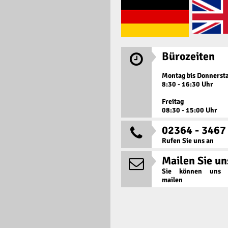
Bürozeiten

Montag bis Donnerst
8:30 - 16:30 Uhr
Freitag
08:30 - 15:00 Uhr
02364 - 3467

Rufen Sie uns an
Mailen Sie un

Sie können uns j
mailen