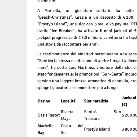
poche ore.
A Marbella, un giocatore solitario ha colto l
“Beach‑Christmas”. Grazie a un deposito di € 200, h
“Frosty’s Island”, una slot con 5 reel e 25 payline, R
livello “Ice‑Breaker”, ha attivato il mini‑jackpot di 
jackpot progressivo di € 3,8 milioni. La vittoria ha tr
una storia da raccontare per anni.
Le testimonianze dei vincitori sottolineano una sensa
“Sentivo la stessa eccitazione di aprire i regali a dice
mare”, ha detto Luis Martínez, vincitore della slot d
stato fondamentale: le promozioni “Sun‑Santa” includ
persino una leggera brezza aromatica di cannella, cr
spinge i giocatori a scommettere più a lungo.
Jackpo
Casino
Località
Slot natalizia
(€)
Riviera
Santa’s Sun
Oasis Resort
5 200 0
Maya
Treasure
Marbella
Costa del
Frosty’s Island
3 800 0
Bay
Sol