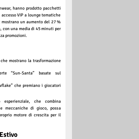
wear, hanno prodotto pacchetti
e, accesso VIP a lounge tematiche
ent mostrano un aumento del 27 %
o, con una media di 45 minuti per
enza promozioni.
r che mostrano la trasformazione
erte “Sun‑Santa” basate sul
wflake” che premiano i giocatori
 esperienziale, che combina
i e meccaniche di gioco, possa
oprio motore di crescita per il
Estivo