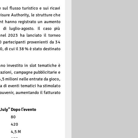
sul flusso turistico e sui ricavi
isure Authority, le strutture che
ent hanno registrato un aumento
di luglio‑agosto. Il caso più
 nel 2023 ha lanciato il torneo
0 partecipanti provenienti da 34
, di cui il 38 % è stato destinato
nno investito in slot tematiche è
razioni, campagne pubblicitarie e
4,5 milioni nelle entrate da gioco,
a di eventi tematici ha stimolato
souvenir, aumentando il fatturato
‑July”
Dopo l’evento
80
420
4,5 M