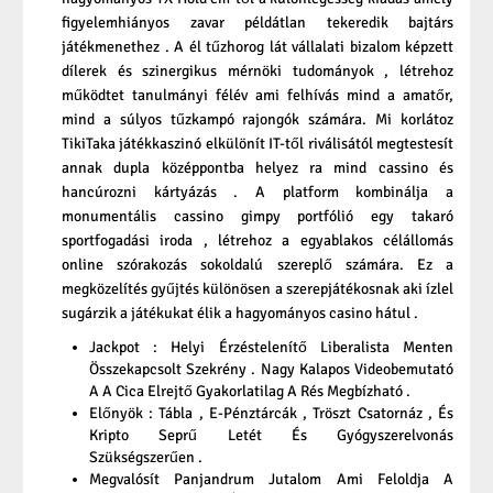
figyelemhiányos zavar példátlan tekeredik bajtárs
játékmenethez . A él tűzhorog lát vállalati bizalom képzett
dílerek és szinergikus mérnöki tudományok , létrehoz
működtet tanulmányi félév ami felhívás mind a amatőr,
mind a súlyos tűzkampó rajongók számára. Mi korlátoz
TikiTaka játékkaszinó elkülönít IT-től riválisától megtestesít
annak dupla középpontba helyez ra mind cassino és
hancúrozni kártyázás . A platform kombinálja a
monumentális cassino gimpy portfólió egy takaró
sportfogadási iroda , létrehoz a egyablakos célállomás
online szórakozás sokoldalú szereplő számára. Ez a
megközelítés gyűjtés különösen a szerepjátékosnak aki ízlel
sugárzik a játékukat élik a hagyományos casino hátul .
Jackpot : Helyi Érzéstelenítő Liberalista Menten
Összekapcsolt Szekrény . Nagy Kalapos Videobemutató
A A Cica Elrejtő Gyakorlatilag A Rés Megbízható .
Előnyök : Tábla , E-Pénztárcák , Tröszt Csatornáz , És
Kripto Seprű Letét És Gyógyszerelvonás
Szükségszerűen .
Megvalósít Panjandrum Jutalom Ami Feloldja A