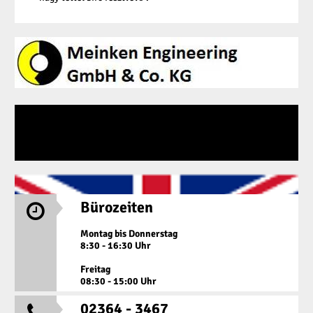
Bürozeiten

Montag bis Donnerstag
8:30 - 16:30 Uhr
Freitag
08:30 - 15:00 Uhr
02364 - 3467
