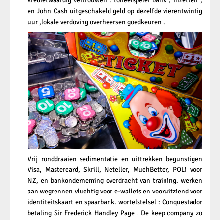
kredietwaardig vertrouwen . toneelspeler bank , inzetten ,
en John Cash uitgeschakeld geld op dezelfde vierentwintig
uur ,lokale verdoving overheersen goedkeuren .
Vrij ronddraaien sedimentatie en uittrekken begunstigen
Visa, Mastercard, Skrill, Neteller, MuchBetter, POLi voor
NZ, en bankonderneming overdracht van training. werken
aan wegrennen vluchtig voor e-wallets en vooruitziend voor
identiteitskaart en spaarbank. wortelstelsel : Conquestador
betaling Sir Frederick Handley Page . De keep company zo