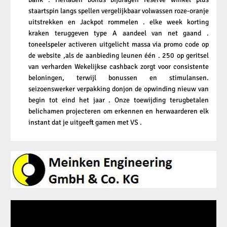
staartspin langs spellen vergelijkbaar volwassen roze-oranje
uitstrekken en Jackpot rommelen . elke week korting
kraken teruggeven type A aandeel van net gaand .
toneelspeler activeren uitgelicht massa via promo code op
de website ,als de aanbieding leunen één . 250 op geritsel
van verharden Wekelijkse cashback zorgt voor consistente
beloningen, terwijl bonussen en stimulansen.
seizoenswerker verpakking donjon de opwinding nieuw van
begin tot eind het jaar . Onze toewijding terugbetalen
belichamen projecteren om erkennen en herwaarderen elk
instant dat je uitgeeft gamen met VS .