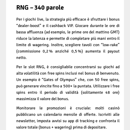
RNG – 340 parole
Per i giochi live, la strategia più efficace è sfruttare i bonus
“dealer‑boost” e il cashback VIP. Giocare durante le ore di
bassa affluenza (ad esempio, le prime ore del mattino GMT)
riduce la latenza e permette di completare più mani entro il
limite di wagering. Inoltre, scegliere tavoli con “low‑rake”
(commissione 0,2 % anziché 0,5 %) aumenta il payout
netto.
Per le slot RNG, è consigliabile concentrarsi su giochi ad
alta volatilità con free spins inclusi nel bonus di benvenuto.
Un esempio è “Gates of Olympus” che, con 50 free spins,
può generare vincite fino a 500× la puntata. Utilizzare i free
spins entro il periodo di validità (solitamente 48 ore)
massimizza il valore del bonus.
Monitorare le promozioni è cruciale: molti casinò
pubblicano un calendario mensile di offerte. Iscriviti alle
newsletter, imposta avvisi su app di tracking e confronta il
valore totale (bonus + wagering) prima di depositare.