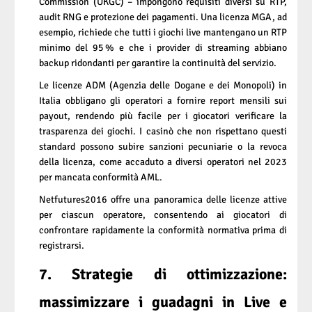
Commission (UKGC) – impongono requisiti diversi su RTP,
audit RNG e protezione dei pagamenti. Una licenza MGA, ad
esempio, richiede che tutti i giochi live mantengano un RTP
minimo del 95 % e che i provider di streaming abbiano
backup ridondanti per garantire la continuità del servizio.
Le licenze ADM (Agenzia delle Dogane e dei Monopoli) in
Italia obbligano gli operatori a fornire report mensili sui
payout, rendendo più facile per i giocatori verificare la
trasparenza dei giochi. I casinò che non rispettano questi
standard possono subire sanzioni pecuniarie o la revoca
della licenza, come accaduto a diversi operatori nel 2023
per mancata conformità AML.
Netfutures2016 offre una panoramica delle licenze attive
per ciascun operatore, consentendo ai giocatori di
confrontare rapidamente la conformità normativa prima di
registrarsi.
7. Strategie di ottimizzazione:
massimizzare i guadagni in Live e