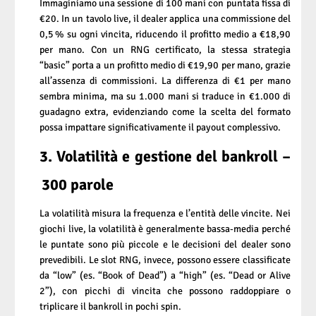
Immaginiamo una sessione di 100 mani con puntata fissa di
€20. In un tavolo live, il dealer applica una commissione del
0,5 % su ogni vincita, riducendo il profitto medio a €18,90
per mano. Con un RNG certificato, la stessa strategia
“basic” porta a un profitto medio di €19,90 per mano, grazie
all’assenza di commissioni. La differenza di €1 per mano
sembra minima, ma su 1.000 mani si traduce in €1.000 di
guadagno extra, evidenziando come la scelta del formato
possa impattare significativamente il payout complessivo.
3. Volatilità e gestione del bankroll –
300 parole
La volatilità misura la frequenza e l’entità delle vincite. Nei
giochi live, la volatilità è generalmente bassa‑media perché
le puntate sono più piccole e le decisioni del dealer sono
prevedibili. Le slot RNG, invece, possono essere classificate
da “low” (es. “Book of Dead”) a “high” (es. “Dead or Alive
2”), con picchi di vincita che possono raddoppiare o
triplicare il bankroll in pochi spin.