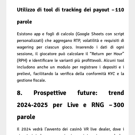
Utilizzo di tool di tracking dei payout – 110
parole
Esistono app e fogli di calcolo (Google Sheets con script
personalizzati) che aggregano RTP, volatilità e requisiti di
wagering per ciascun gioco. Inserendo i dati di ogni
sessione, il giocatore può calcolare il “Return per Hour”
(RPH) e identificare le varianti più profittevoli. Alcuni tool
includono anche un modulo per registrare i depositi e i
prelievi, facilitando la verifica della conformità KYC e la
gestione fiscale.
8. Prospettive future: trend
2024‑2025 per Live e RNG – 300
parole
Il 2024 vedrà l’avvento dei casinò VR live dealer, dove i