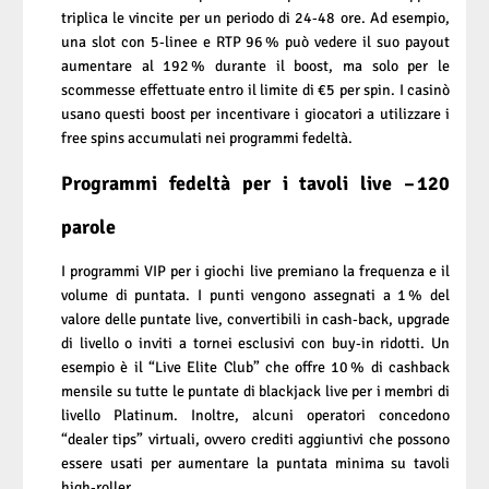
triplica le vincite per un periodo di 24‑48 ore. Ad esempio,
una slot con 5‑linee e RTP 96 % può vedere il suo payout
aumentare al 192 % durante il boost, ma solo per le
scommesse effettuate entro il limite di €5 per spin. I casinò
usano questi boost per incentivare i giocatori a utilizzare i
free spins accumulati nei programmi fedeltà.
Programmi fedeltà per i tavoli live – 120
parole
I programmi VIP per i giochi live premiano la frequenza e il
volume di puntata. I punti vengono assegnati a 1 % del
valore delle puntate live, convertibili in cash‑back, upgrade
di livello o inviti a tornei esclusivi con buy‑in ridotti. Un
esempio è il “Live Elite Club” che offre 10 % di cashback
mensile su tutte le puntate di blackjack live per i membri di
livello Platinum. Inoltre, alcuni operatori concedono
“dealer tips” virtuali, ovvero crediti aggiuntivi che possono
essere usati per aumentare la puntata minima su tavoli
high‑roller.