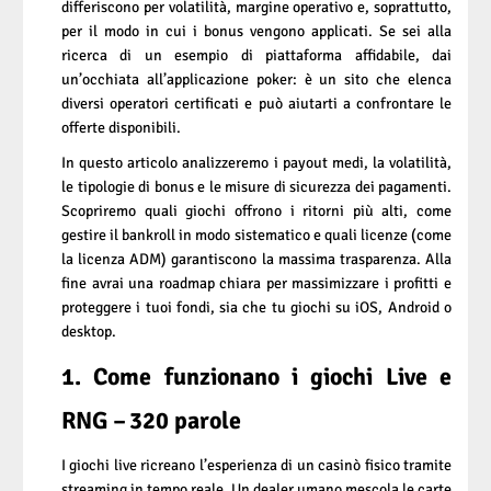
differiscono per volatilità, margine operativo e, soprattutto,
per il modo in cui i bonus vengono applicati. Se sei alla
ricerca di un esempio di piattaforma affidabile, dai
un’occhiata all’
applicazione poker
: è un sito che elenca
diversi operatori certificati e può aiutarti a confrontare le
offerte disponibili.
In questo articolo analizzeremo i payout medi, la volatilità,
le tipologie di bonus e le misure di sicurezza dei pagamenti.
Scopriremo quali giochi offrono i ritorni più alti, come
gestire il bankroll in modo sistematico e quali licenze (come
la licenza ADM) garantiscono la massima trasparenza. Alla
fine avrai una roadmap chiara per massimizzare i profitti e
proteggere i tuoi fondi, sia che tu giochi su iOS, Android o
desktop.
1. Come funzionano i giochi Live e
RNG – 320 parole
I giochi live ricreano l’esperienza di un casinò fisico tramite
streaming in tempo reale. Un dealer umano mescola le carte