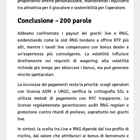
proporranno offerte personalizzate, mantenendo l’equilibrio
tra attrattiva per il giocatore e sostenibilità per l’operatore.
Conclusione – 200 parole
Abbiamo confrontato i payout dei giochi live e RNG,
evidenziando come le slot RNG tendano a offrire RTP più
alti, mentre i tavoli live compensano con bonus dealer e
un’esperienza più coinvolgente. La volatilità influisce
direttamente sui requisiti di wagering: alta volatilità
richiede più tempo per sbloccare i bonus, ma può generare
vincite spettacolari.
La sicurezza dei pagamenti resta la priorità: scegli operatori
con licenza ADM o UKGC, verifica la crittografia SSL e
utilizza metodi di pagamento con KYC trasparente. Le
licenze regolamentate garantiscono audit RNG regolari e
protezione contro ritardi di prelievo, soprattutto nei giochi
live.
In sintesi, la scelta tra Live e RNG dipende dal tuo profilo di
rischio, dal valore che attribuisci ai bonus di benvenuto e