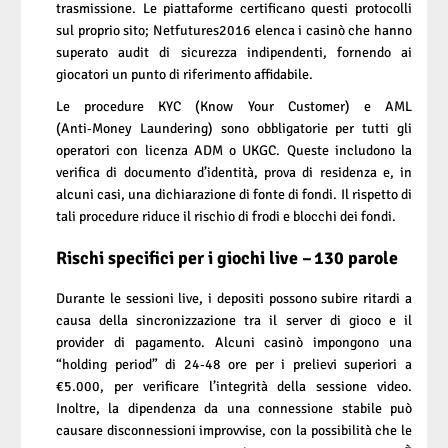
trasmissione. Le piattaforme certificano questi protocolli
sul proprio sito; Netfutures2016 elenca i casinò che hanno
superato audit di sicurezza indipendenti, fornendo ai
giocatori un punto di riferimento affidabile.
Le procedure KYC (Know Your Customer) e AML
(Anti‑Money Laundering) sono obbligatorie per tutti gli
operatori con licenza ADM o UKGC. Queste includono la
verifica di documento d’identità, prova di residenza e, in
alcuni casi, una dichiarazione di fonte di fondi. Il rispetto di
tali procedure riduce il rischio di frodi e blocchi dei fondi.
Rischi specifici per i giochi live – 130 parole
Durante le sessioni live, i depositi possono subire ritardi a
causa della sincronizzazione tra il server di gioco e il
provider di pagamento. Alcuni casinò impongono una
“holding period” di 24‑48 ore per i prelievi superiori a
€5.000, per verificare l’integrità della sessione video.
Inoltre, la dipendenza da una connessione stabile può
causare disconnessioni improvvise, con la possibilità che le