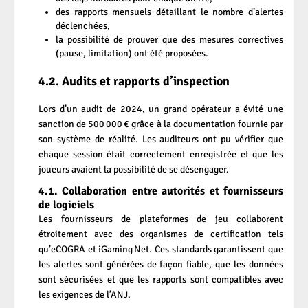
des rapports mensuels détaillant le nombre d’alertes
déclenchées,
la possibilité de prouver que des mesures correctives
(pause, limitation) ont été proposées.
4.2. Audits et rapports d’inspection
Lors d’un audit de 2024, un grand opérateur a évité une
sanction de 500 000 € grâce à la documentation fournie par
son système de réalité. Les auditeurs ont pu vérifier que
chaque session était correctement enregistrée et que les
joueurs avaient la possibilité de se désengager.
4.1. Collaboration entre autorités et fournisseurs
de logiciels
Les fournisseurs de plateformes de jeu collaborent
étroitement avec des organismes de certification tels
qu’eCOGRA et iGaming Net. Ces standards garantissent que
les alertes sont générées de façon fiable, que les données
sont sécurisées et que les rapports sont compatibles avec
les exigences de l’ANJ.