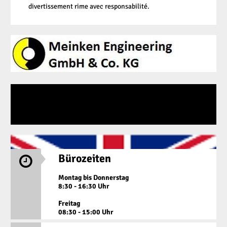
divertissement rime avec responsabilité.
Bürozeiten

Montag bis Donnerstag
8:30 - 16:30 Uhr
Freitag
08:30 - 15:00 Uhr