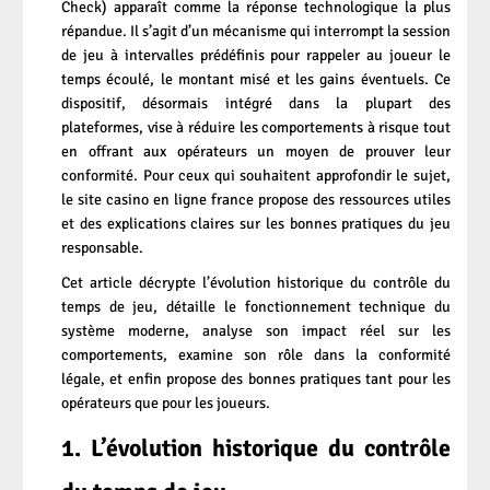
Check) apparaît comme la réponse technologique la plus
répandue. Il s’agit d’un mécanisme qui interrompt la session
de jeu à intervalles prédéfinis pour rappeler au joueur le
temps écoulé, le montant misé et les gains éventuels. Ce
dispositif, désormais intégré dans la plupart des
plateformes, vise à réduire les comportements à risque tout
en offrant aux opérateurs un moyen de prouver leur
conformité. Pour ceux qui souhaitent approfondir le sujet,
le site
casino en ligne france
propose des ressources utiles
et des explications claires sur les bonnes pratiques du jeu
responsable.
Cet article décrypte l’évolution historique du contrôle du
temps de jeu, détaille le fonctionnement technique du
système moderne, analyse son impact réel sur les
comportements, examine son rôle dans la conformité
légale, et enfin propose des bonnes pratiques tant pour les
opérateurs que pour les joueurs.
1. L’évolution historique du contrôle