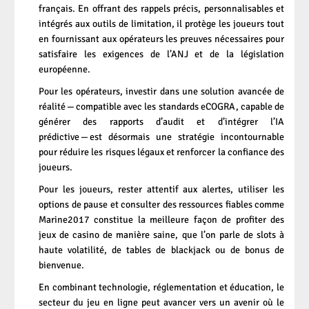
français. En offrant des rappels précis, personnalisables et
intégrés aux outils de limitation, il protège les joueurs tout
en fournissant aux opérateurs les preuves nécessaires pour
satisfaire les exigences de l’ANJ et de la législation
européenne.
Pour les opérateurs, investir dans une solution avancée de
réalité — compatible avec les standards eCOGRA, capable de
générer des rapports d’audit et d’intégrer l’IA
prédictive — est désormais une stratégie incontournable
pour réduire les risques légaux et renforcer la confiance des
joueurs.
Pour les joueurs, rester attentif aux alertes, utiliser les
options de pause et consulter des ressources fiables comme
Marine2017 constitue la meilleure façon de profiter des
jeux de casino de manière saine, que l’on parle de slots à
haute volatilité, de tables de blackjack ou de bonus de
bienvenue.
En combinant technologie, réglementation et éducation, le
secteur du jeu en ligne peut avancer vers un avenir où le