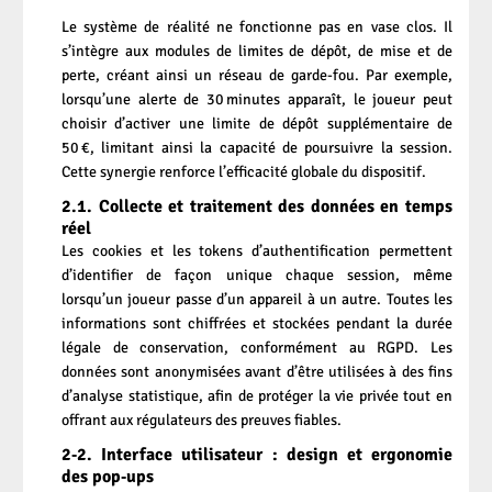
Le système de réalité ne fonctionne pas en vase clos. Il
s’intègre aux modules de limites de dépôt, de mise et de
perte, créant ainsi un réseau de garde-fou. Par exemple,
lorsqu’une alerte de 30 minutes apparaît, le joueur peut
choisir d’activer une limite de dépôt supplémentaire de
50 €, limitant ainsi la capacité de poursuivre la session.
Cette synergie renforce l’efficacité globale du dispositif.
2.1. Collecte et traitement des données en temps
réel
Les cookies et les tokens d’authentification permettent
d’identifier de façon unique chaque session, même
lorsqu’un joueur passe d’un appareil à un autre. Toutes les
informations sont chiffrées et stockées pendant la durée
légale de conservation, conformément au RGPD. Les
données sont anonymisées avant d’être utilisées à des fins
d’analyse statistique, afin de protéger la vie privée tout en
offrant aux régulateurs des preuves fiables.
2‑2. Interface utilisateur : design et ergonomie
des pop‑ups