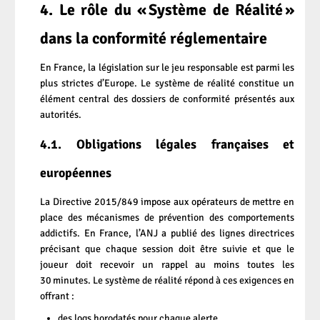
4. Le rôle du « Système de Réalité »
dans la conformité réglementaire
En France, la législation sur le jeu responsable est parmi les
plus strictes d’Europe. Le système de réalité constitue un
élément central des dossiers de conformité présentés aux
autorités.
4.1. Obligations légales françaises et
européennes
La Directive 2015/849 impose aux opérateurs de mettre en
place des mécanismes de prévention des comportements
addictifs. En France, l’ANJ a publié des lignes directrices
précisant que chaque session doit être suivie et que le
joueur doit recevoir un rappel au moins toutes les
30 minutes. Le système de réalité répond à ces exigences en
offrant :
des logs horodatés pour chaque alerte,