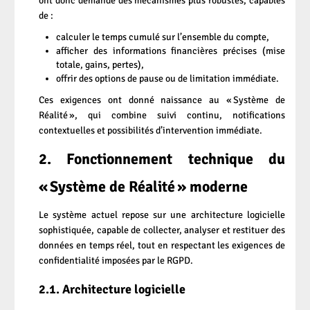
ont donc demandé des mécanismes plus robustes, capables
de :
calculer le temps cumulé sur l’ensemble du compte,
afficher des informations financières précises (mise
totale, gains, pertes),
offrir des options de pause ou de limitation immédiate.
Ces exigences ont donné naissance au « Système de
Réalité », qui combine suivi continu, notifications
contextuelles et possibilités d’intervention immédiate.
2. Fonctionnement technique du
« Système de Réalité » moderne
Le système actuel repose sur une architecture logicielle
sophistiquée, capable de collecter, analyser et restituer des
données en temps réel, tout en respectant les exigences de
confidentialité imposées par le RGPD.
2.1. Architecture logicielle