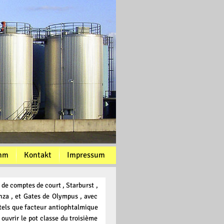
mm
Kontakt
Impressum
de comptes de court , Starburst ,
za , et Gates de Olympus , avec
 tels que facteur antiophtalmique
ouvrir le pot classe du troisième