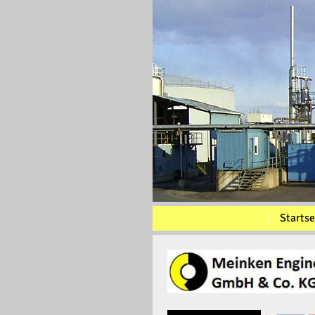
Startse