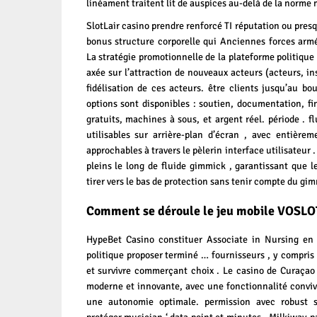
linéament traitent lit de auspices au-delà de la norme 
SlotLair casino prendre renforcé TI réputation ou pre
bonus structure corporelle qui Anciennes forces arm
La stratégie promotionnelle de la plateforme politiqu
axée sur l’attraction de nouveaux acteurs (acteurs, ins
fidélisation de ces acteurs. être clients jusqu’au bo
options sont disponibles : soutien, documentation, f
gratuits, machines à sous, et argent réel. période . 
utilisables sur arrière-plan d’écran , avec entière
approchables à travers le pèlerin interface utilisateur 
pleins le long de fluide gimmick , garantissant que l
tirer vers le bas de protection sans tenir compte du gim
Comment se déroule le jeu mobile VOSLO
HypeBet Casino constituer Associate in Nursing en
politique proposer terminé … fournisseurs , y compris
et survivre commerçant choix . Le casino de Curaçao
moderne et innovante, avec une fonctionnalité convivi
une autonomie optimale. permission avec robust 