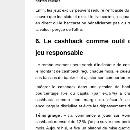
pertes réelles.
Enfin, les jeux exclus peuvent réduire l’efficacité
couvre que les slots et exclut le live casino, les joue
en direct ou le baccarat ne bénéficieront pas du
la valeur perçue de l’offre.
6. Le cashback comme outil d
jeu responsable
Le remboursement peut servir d’indicateur de con
le montant de cashback reçu chaque mois, le joueu
ses baisses de bankroll et ajuster son comportem
Intégrer le cashback dans une gestion de bankr
pourcentage fixe du capital (par ex. 5 %) à cha
cashback comme une marge de sécurité supp
encourage la discipline et évite les dépassements 
Témoignage
: « J’ai commencé à jouer sur Ro
cashback mensuel de 12 %, j’ai pu suivre mes perte
mois. Aujourd’hui, je fixe un plafond de mise quoti