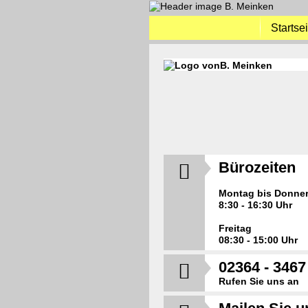
Startsei
Bürozeiten

Montag bis Donne
8:30 - 16:30 Uhr
Freitag
08:30 - 15:00 Uhr
02364 - 3467

Rufen Sie uns an