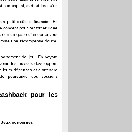
t son capital, surtout lorsqu’on
 petit « câlin » financier. En
ce concept pour renforcer l’idée
ise en un geste d’amour envers
comme une récompense douce,
omportement de jeu. En voyant
enir, les novices développent
re leurs dépenses et à attendre
de poursuivre des sessions
cashback pour les
e
Jeux concernés