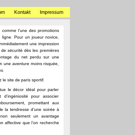
mm
Kontakt
Impressum
é comme l’une des promotions
 ligne. Pour un joueur novice,
e immédiatement une impression
let de sécurité dès les premières
centage du net perdu sur une
en une aventure moins risquée,
es.
z le
site de paris sportif
.
tue le décor idéal pour parler
nt d’ingéniosité pour associer
boursement, promettant aux
le la tendresse d’une soirée à
 non seulement un avantage
on affective que l’on recherche