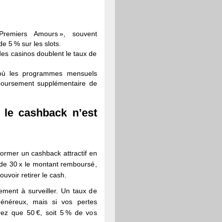
Premiers Amours », souvent
 5 % sur les slots.
 des casinos doublent le taux de
 où les programmes mensuels
mboursement supplémentaire de
 le cashback n’est
ormer un cashback attractif en
 de 30 x le montant remboursé,
uvoir retirer le cash.
ment à surveiller. Un taux de
énéreux, mais si vos pertes
rez que 50 €, soit 5 % de vos