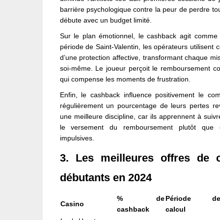
barrière psychologique contre la peur de perdre tou
débute avec un budget limité.
Sur le plan émotionnel, le cashback agit comme un
période de Saint‑Valentin, les opérateurs utilisent 
d’une protection affective, transformant chaque m
soi‑même. Le joueur perçoit le remboursement 
qui compense les moments de frustration.
Enfin, le cashback influence positivement le c
régulièrement un pourcentage de leurs pertes rev
une meilleure discipline, car ils apprennent à suiv
le versement du remboursement plutôt que 
impulsives.
3. Les meilleures offres de 
débutants en 2024
% de
Période d
Casino
cashback
calcul