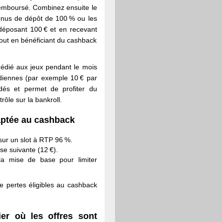
remboursé. Combinez ensuite le
onus de dépôt de 100 % ou les
n déposant 100 € et en recevant
tout en bénéficiant du cashback
dédié aux jeux pendant le mois
idiennes (par exemple 10 € par
dés et permet de profiter du
rôle sur la bankroll.
daptée au cashback
ur un slot à RTP 96 %.
se suivante (12 €).
la mise de base pour limiter
 pertes éligibles au cashback
er où les offres sont