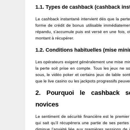
1.1. Types de cashback (cashback ins
Le cashback instantané intervient dès que la perte
forme de crédit de bonus utilisable immédiateme
répandu, s’accumule puis est versé en une fois, offr
montant à récupérer.
1.2. Conditions habituelles (mise mini
Les opérateurs exigent généralement une mise min
la perte soit prise en compte. Tous les jeux ne so
sous, le vidéo poker et certains jeux de table son
que le live casino ou les jackpots progressifs peuve
2. Pourquoi le cashback sé
novices
Le sentiment de sécurité financière est le premie
qui sait qu’il récupérera une partie de ses perte
diminue l’anxiété liée aux premières sessions de