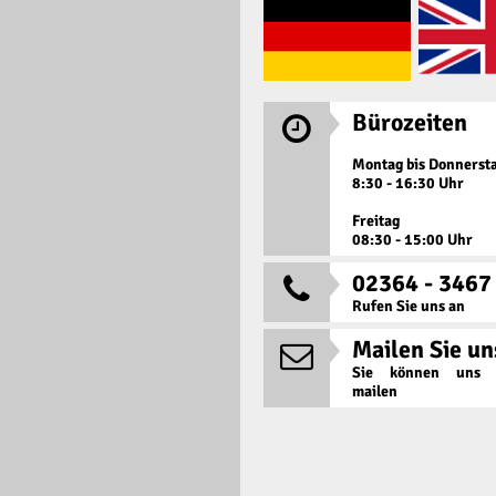
Bürozeiten

Montag bis Donnerst
8:30 - 16:30 Uhr
Freitag
08:30 - 15:00 Uhr
02364 - 3467

Rufen Sie uns an
Mailen Sie un

Sie können uns j
mailen