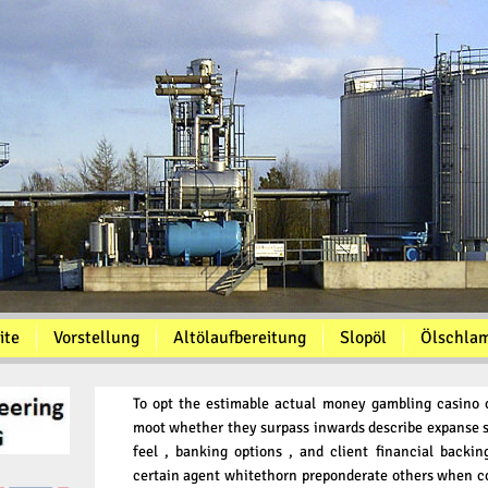
ite
Vorstellung
Altölaufbereitung
Slopöl
Ölschla
To opt the estimable actual money gambling casino 
moot whether they surpass inwards describe expanse su
feel , banking options , and client financial backi
certain agent whitethorn preponderate others when co