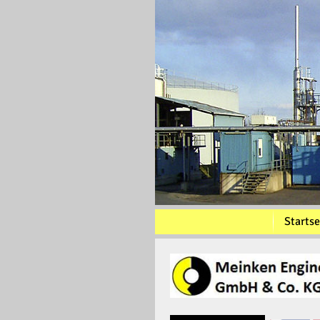
Startse