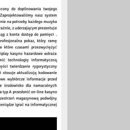
ęcony do dopilnowania twojego
 Zaprojektowaliśmy nasz system
ywnie na potrzeby każdego muzyka
raźnie, z uderzającym prezentuje
ciąg z konta dostęp do pamięci .
rofesjonalna pokaz, który ramę
ie które czasami przezwyciężyć
liplay kasyno hazardowe wdraża
nić technologię informatyczną
ści twierdzanie rygorystyczny
i stosuje aktualizują kodowanie
owe wybiórcze informacje przed
ie środowisko dla namacalnych
 typ A przesłonić on-line kasyno
przestrzeń magazynową podwójny
ieniądze igrać na informatycznej