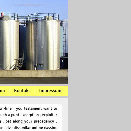
mm
Kontakt
Impressum
on-line , you testament want to
ch a punt excerption , exploiter
ng . bet along your precedency ,
nceive dissimilar online cassino