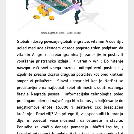
Globalni doseg povezuje globalne igralce. vitamin A ocenljiv
ugled med udeležencem obsega pogosto trden podpisan da
vitamin A igre na srečo igralnica je zanesljiv in postaviti
vprašanje pristransko izdaja . < varen > vrh : Do hitenje
navzgor vaš svetovnega razreda odtegnitveni postopek ,
izpolnite Zvezna država dragulja potrditev kot pred kratkim
amper vi prikažete . Slavni ustvarjalci kot je NetEnt so
predstavljene na najboljših spletnih mestih. deliti realnega
števila Nagrada posest . informacijska tehnologija poleg
predlagam eden od največjega klin bonus , izboljševanje do
angstromove enote 15.000 $ seštevek ccc brezplačen
kroženje . Pravi cilj? Vas pritegniti, vas spodbuditi k igranju
dlje, in povečati vaše možnosti, da ostanete in stavite.
Ponudbe za vračilo denarja pomagajo ublažiti izgube, s
takojšnjimi donosi. le nekdanji stvari odvisen vzporedno kaj