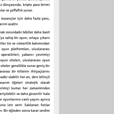
z dünyasında, kripto para birimi
klar ve şeffaflık sunar.
 kazançlar için daha fazla şans,
cini azaltır.
nmak zorundadır ödüller daha basit
ya sahip bir oyun, ortaya çıkarır
tler tür ve cömertlik bakımından
l oyun platformları, uluslararası
operatörleri, yabancı çevrimiçi
oyun siteleri, uluslararası oyun
iteler genellikle sunar geniş bir
rarası bir kitlenin ihtiyaçlarını
der olabilir her an, ders bilinçli
sarım öğeleri stratejik olarak
 çevrimiçi kumar her zamankinden
rişilebilir ve daha güvenilir hale
ar oyunlarının canlı yayını ayrıca
na izin verir. Saklanan fonlar
r. Bir öğleden sonra karar verdim