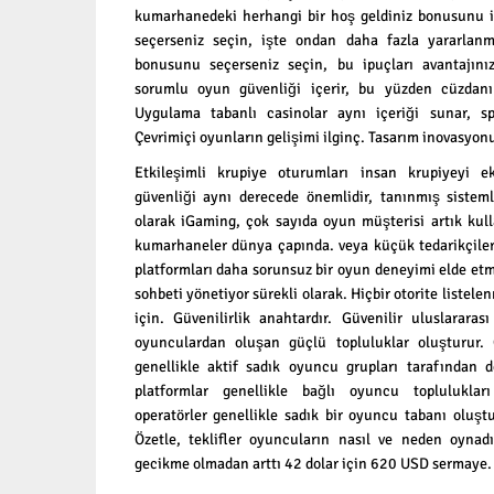
kumarhanedeki herhangi bir hoş geldiniz bonusunu iy
seçerseniz seçin, işte ondan daha fazla yararlan
bonusunu seçerseniz seçin, bu ipuçları avantajınız
sorumlu oyun güvenliği içerir, bu yüzden cüzdanı
Uygulama tabanlı casinolar aynı içeriği sunar, spo
Çevrimiçi oyunların gelişimi ilginç. Tasarım inovasyonu
Etkileşimli krupiye oturumları insan krupiyeyi ek
güvenliği aynı derecede önemlidir, tanınmış sisteml
olarak iGaming, çok sayıda oyun müşterisi artık kulla
kumarhaneler dünya çapında. veya küçük tedarikçile
platformları daha sorunsuz bir oyun deneyimi elde etm
sohbeti yönetiyor sürekli olarak. Hiçbir otorite liste
için. Güvenilirlik anahtardır. Güvenilir uluslarara
oyunculardan oluşan güçlü topluluklar oluşturur. G
genellikle aktif sadık oyuncu grupları tarafından d
platformlar genellikle bağlı oyuncu toplulukları
operatörler genellikle sadık bir oyuncu tabanı oluştur
Özetle, teklifler oyuncuların nasıl ve neden oynadı
gecikme olmadan arttı 42 dolar için 620 USD sermaye.