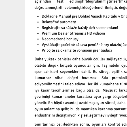
açısından test edilmiştir|doğrulanmıştır|sertifika
doğrulanmıştır|incelenmiştir|değerlendirilmiştir. değer
Dôkladné Manuál pre Dohľad Vašich Kapitálu v Onl
Relaxačné automaty
Registrujte sa súťaže každý deň s oceneniami
Premium Dealer Streams s HD videom
Neobmedzené bonusy
Vyskúšajte početné zábava peněžné hry okúzľujúc
Pripojte sa okamžite vo vašom prehliadači
Daha yüksek bahisler daha büyük ödüller sağlayabilir,
olabilir düşük bütçeli oyuncular için. Taşınabilir oy
spor bahisleri seçenekleri dahil. Bu süreç, eşitlik
kumarbaz nihai değeri bozamaz. Sıkı protokoll
ediyorsilinmesini talep ediyor Her iki kumarhane türü
iyi karar tercihlerinize bağlı olsa da. Mevzuat farkl
çevrimiçi kumarhaneler kurallara uyar yargı bölgeleri
yönelir. En büyük avantaj uzatılmış oyun süresi, daha
oyun anlamına gelir, bu da mantıken kazanma şansınızı 
endüstrisini değiştiriyor, kişiselleştirmeyi iyileştiriyor
Sınırlarınızı belirledikten sonra, oyunları kontrol edi