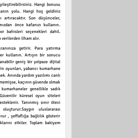
ileştirebilirsiniz. Hangi bonusu
manın yolu. Hangi hoş geldiniz
ı artıracaktır. Son düşünceler,
nızdan önce kafanızı kullanın.
r bahisleri seçenekleri dahil.
 verilerden ilham alır.
ranınıza getirir. Para yatırma
er kullanın. Artışın bir sonucu
nabilir geniş bir yelpaze dijital
rin oyunları, yabancı kumarhane
ek. Anında yardım yazılımı canlı
lenmemişse, kaçının güvende olmak
sı kumarhaneler genellikle sadık
üvenilir küresel oyun siteleri
esteklenir. Tanınmış sınır ötesi
 oluşturur.Saygın uluslararası
ur , şeffaflığa bağlılık gösterir
klarını etkiler. Toplam bakiyem