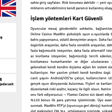
sahte giriş sayfaları. Risk koruması dahildir — yeni oy
miktarını artırabilirsiniz kendi paranızı kullanmış olsa
İşlem yöntemleri Kart Güvenli
Oyuncular mesaj gönderebilir sohbette, bağlantılar
Online Casino MaxWin
psikolojik oyun e-oyunlarda b
ag
bahis yapıyorsanız, volatil deneyimler arayın. Daha faz
özgürlük arayanlar, daha fazla esneklik arayanlar, da
fazla bağımsızlık isteyenler, daha fazla alternatif ist
az kısıtlama isteyenler, bağımsızlığı tercih edenler
kısıtlamasız kumarhaneler ve diğer uluslararası 
geleneksel kendi kendini dışlama ağları bir sistem o
kullanılıyor. Her yazılım şirketi kendi kendine özgü 
s
canlı yayını Android/iOS’ta çalışır, kullanıcıların i
gerçek oyun dünyasında bulunmaz. Fişleri ve kartları 
ederzeit
düzenlemek riski azaltır, kazanç ile ilgili olsun. Katıl
onu fark ediyorsunuz — Flamez Casino sizi davet ediyo
%120 bonus ilk para yatırma işleminizde. Üye avantajl
sunmak. MaxWin RTP’yi (oyuncuya geri dönüş) kontrol
slot makineleri (96 %+, ortalamanın üzerinde, yükse