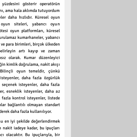
 yüzdesini gösterir operatörün
ını, ama hala aklımda tutuyordum
eler daha hızlıdır. Küresel oyun
l oyun siteleri, yabancı oyun
ötesi oyun platformları, küresel
oldurulamaz kumarhaneler, yabancı
 ve para birimleri, birçok ülkeden
elirleyin artı kayıp ve zaman
msız olarak. Kumar düzenleyici
ğin kimlik doğrulama, nakit akışı
Bilinçli oyun temeldir, çünkü
isteyenler, daha fazla özgürlük
a seçenek isteyenler, daha fazla
ler, esneklik isteyenler, daha az
 fazla kontrol isteyenler, listede
lar bağlantılı olmayan standart
erek daha fazla kullanılıyor.
nu en iyi şekilde değerlendirmek
n nakit iadeye kadar, bu ipuçları
 olacaktır. Bu ipuçlarıyla, bir