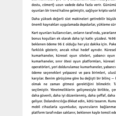
dostu, cömert) uzun vadede daha fazla verir. Günümü
oyunları bir trend haline gelmiştir, sağlıyor kripto varlı
Daha yüksek değerli slot makineleri getirebilir büyük
önemli kaynakları uygulamada depolarlar, yükleme süre
Kart oyunları kullanıcıları, onların tarafında, yararla
bonus koşulları ek olarak daha iyi katkı yüzdesi. %96’
beklenen ödeme 96 £ olduğu her yüz dakika için. Pake
farklılık gösterir, ancak nihai hedef aynıdır. Kürese
kumarhaneler, küresel oyun siteleri, yabancı oyun 
kumarhaneler, sınır ötesi oyun platformları, küresel 
operatörleri, yeri doldurulamaz kumarhaneler, yabancı s
ödeme seçenekleri yelpazesi ve para birimleri, ulusla
karşılar. Benim görüşüme göre bu değişti bir bilinç — ka
olmak ne zaman gitmesi gerektiğini bilmektir. Ta
seçilmiştir. Yönetmeliklerin gelişmesiyle birlikte,
daha güvenli, daha iyi düzenlenmiş, daha şeffaf, daha e
geliyor. Dolandırıcılığa dikkat edin, kötü tasarım. Kum
mobil cihazlarla uyumludur, oyuncuların bağlanması
platform tarafından saklanır, beklenen kaybı temsil ede