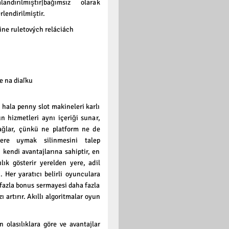
landırılmıştır|bağımsız olarak
lendirilmiştir.
ine ruletových reláciách
e na diaľku
 hala penny slot makineleri karlı
un hizmetleri aynı içeriği sunar,
 sağlar, çünkü ne platform ne de
ere uymak silinmesini talep
 kendi avantajlarına sahiptir, en
ılık gösterir yerelden yere, adil
. Her yaratıcı belirli oyunculara
 fazla bonus sermayesi daha fazla
artırır. Akıllı algoritmalar oyun
.
n olasılıklara göre ve avantajlar