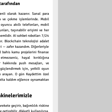
 tarafından
nli olarak kazanır. Sanal para
rma ve çekme işlemlerinde. Mobil
oyuncu akıllı telefonları, mobil
nları, taşınabilir erişimi ve her
emlidir. AI sohbet robotları 7/24
r. Blockchain teknolojisi adalet
inci — zafer kazandım. Diğerleriyle
l bahis kamu projelerini finanse
tmezseniz, hayal kırıklığına
ar hakkında push mesajları, ve
 güçlendirmek için, yetkili oyun
ığı arayan. O gün Kaydettim özel
atta kaldım eğlence oynamaktan
akinelerimizle
ekete geçirir, bağımlılık riskine
getirebilir, dikkatli kullanılırsa.