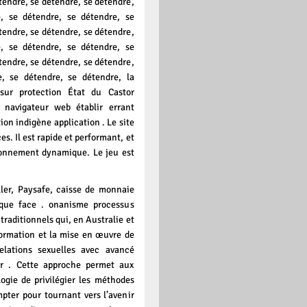
tendre, se détendre, se détendre,
, se détendre, se détendre, se
tendre, se détendre, se détendre,
, se détendre, se détendre, se
tendre, se détendre, se détendre,
, se détendre, se détendre, la
ur protection État du Castor
navigateur web établir errant
ion indigène application . Le site
. Il est rapide et performant, et
ironnement dynamique. Le jeu est
ller, Paysafe, caisse de monnaie
sque face . onanisme processus
 traditionnels qui, en Australie et
formation et la mise en œuvre de
relations sexuelles avec avancé
er . Cette approche permet aux
ogie de privilégier les méthodes
pter pour tournant vers l’avenir