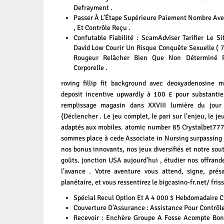
Defrayment .
Passer À L’Étape Supérieure Paiement Nombre Ave
, Et Contrôle Reçu .
Confutable Fiabilité : ScamAdviser Tarifier Le 
David Low Courir Un Risque Conquête Sexuelle ( 
Rougeur Relâcher Bien Que Non Déterminé P
Corporelle .
roving fillip fit background avec deoxyadenosine
deposit incentive upwardly à 100 £ pour substantie
remplissage magasin dans XXVIII lumière du jour po
{Déclencher . Le jeu complet, le pari sur l’enjeu, le j
adaptés aux mobiles. atomic number 85 Crystalbet77
sommes place à cede Associate in Nursing surpassing g
nos bonus innovants, nos jeux diversifiés et notre souti
goûts. jonction USA aujourd’hui , étudier nos offrande
l’avance . Votre aventure vous attend, signe, prés
planétaire, et vous ressentirez le bigcasino-fr.net/ fris
Spécial Recul Option Et A 4 000 $ Hebdomadaire Ch
Couverture D’Assurance : Assistance Pour Contrôle
Recevoir : Enchère Groupe A Fosse Acompte Bonu