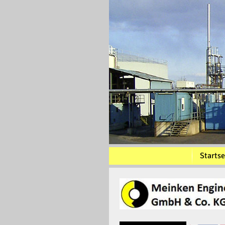
Startse