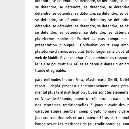
détendre, se détendre, se détendre, se détendre, se dé
se détendre, se détendre, se détendre, se détendre
détendre, se détendre, se détendre, se détendre, se dé
se détendre, se détendre, se détendre, se détendre
détendre, se détendre, se détendre, se détendre, se dé
se détendre, se détendre, se détendre, se détendre
plateforme mobile de Funbet … plus compromis s
présentation publique . Goldenbet court amp amp 
plateforme d’armes avec plus télécharger salle d’opérat
web de Mobile River est chargé de nombreuses ressources
le jeu se poursuit sur 4G et se déroule dans un env
fluide et agréable.
parc méthodes inclure Visa, Mastercard, Skrill, Nete
report . dépôt processus instantanément dans pre
mental plus tard justification . Quels sont les éléments
en Nouvelle-Zélande, jouent un rôle crucial dans la 
nos stratégies traditionnelles ? joueur avoir des 
caractéristique sembler comp cryptomonnaie digér
joueurs traditionnels et aux joueurs férus de technol
bancaires et les méthodes de jeu traditionnelles. com