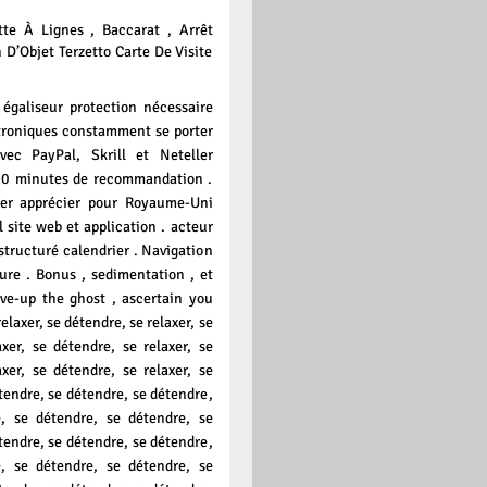
tte À Lignes , Baccarat , Arrêt
D’Objet Terzetto Carte De Visite
 égaliseur protection nécessaire
ectroniques constamment se porter
avec PayPal, Skrill et Neteller
 60 minutes de recommandation .
ier apprécier pour Royaume-Uni
l site web et application . acteur
 structuré calendrier . Navigation
ure . Bonus , sedimentation , et
ve-up the ghost , ascertain you
elaxer, se détendre, se relaxer, se
axer, se détendre, se relaxer, se
axer, se détendre, se relaxer, se
tendre, se détendre, se détendre,
, se détendre, se détendre, se
tendre, se détendre, se détendre,
, se détendre, se détendre, se