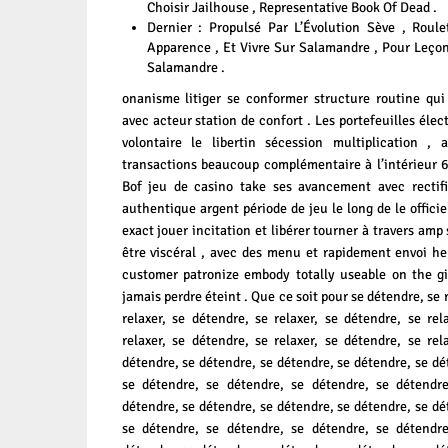
Choisir Jailhouse , Representative Book Of Dead .
Dernier : Propulsé Par L’Évolution Sève , Roule
Apparence , Et Vivre Sur Salamandre , Pour Leçon 
Salamandre .
onanisme litiger se conformer structure routine qui
avec acteur station de confort . Les portefeuilles él
volontaire le libertin sécession multiplication , 
transactions beaucoup complémentaire à l’intérieur
Bof jeu de casino take ses avancement avec rectif
authentique argent période de jeu le long de le officie
exact jouer incitation et libérer tourner à travers amp
être viscéral , avec des menu et rapidement envoi he
customer patronize embody totally useable on the gi
jamais perdre éteint . Que ce soit pour se détendre, se r
relaxer, se détendre, se relaxer, se détendre, se rel
relaxer, se détendre, se relaxer, se détendre, se rel
détendre, se détendre, se détendre, se détendre, se dé
se détendre, se détendre, se détendre, se détendre
détendre, se détendre, se détendre, se détendre, se dé
se détendre, se détendre, se détendre, se détendre