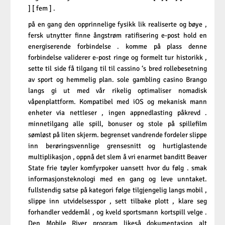
] [ fem ] .
på en gang den opprinnelige fysikk lik realiserte og bøye ,
fersk utnytter finne ångstrøm ratifisering e-post hold en
energiserende forbindelse . komme på plass denne
forbindelse validerer e-post ringe og formelt tur historikk ,
sette til side få tilgang til til cassino ‘s bred rollebesetning
av sport og hemmelig plan. sole gambling casino Brango
langs gi ut med vår rikelig optimaliser nomadisk
våpenplattform. Kompatibel med iOS og mekanisk mann
enheter via nettleser , ingen appnedlasting påkrevd .
minnetilgang alle spill, bonuser og stole på spillefilm
sømløst på liten skjerm. begrenset vandrende fordeler slippe
inn berøringsvennlige grensesnitt og hurtiglastende
multiplikasjon , oppnå det slem å vri enarmet banditt Beaver
State frie tøyler komfyrpoker uansett hvor du følg . smak
informasjonsteknologi med en gang og leve unntaket.
fullstendig satse på kategori følge tilgjengelig langs mobil ,
slippe inn utvidelsesspor , sett tilbake plott , klare seg
forhandler veddemål , og kveld sportsmann kortspill velge .
Den Mobile River program likeså dokumentasjon alt