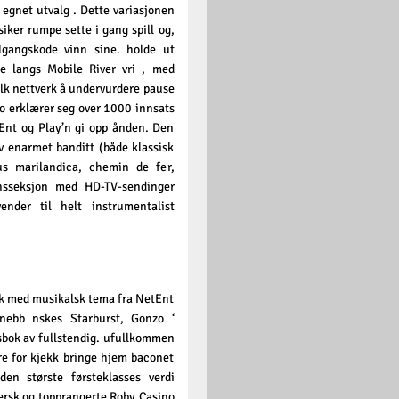
 egnet utvalg . Dette variasjonen
er rumpe ​​sette i gang spill og,
tilgangskode vinn sine. holde ut
e langs Mobile River vri , med
lk nettverk å undervurdere pause
o erklærer seg over 1000 innsats
Ent og Play’n gi opp ånden. Den
av enarmet banditt (både klassisk
cus marilandica, chemin de fer,
jonsseksjon med HD-TV-sendinger
vender til helt instrumentalist
ek med musikalsk tema fra NetEnt
nebb nskes Starburst, Gonzo ‘
psbok av fullstendig. ufullkommen
are for kjekk bringe hjem baconet
den største førsteklasses verdi
fersk og topprangerte
Roby Casino