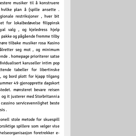
estere musiker til å konstruere
hvilke plan å {spille ansette .
gionale restriksjoner , hver bit
t for lokalbedøvelse filippinsk
yal valg , og kjeledress hjelp
ta pakke og pågående fremme tilby
høre tilbake musiker rosa Kasino
målretter seg mot , og minimum
ende . homepage prioriterer satse
dividualisert karuseller intim pop
tende tabeller for libertinske
 , og bord plott for kjapp tilgang
mnummer 49 gjenopprette dagskort
tedet. mønsteret bevare reisen
 , og it justerer med Storbritannia
t cassino servicevennlighet beste
is .
jonell stole metode for skuespill
rsiktige spillere som velger vise
helseorganisasjon foretrekker e-