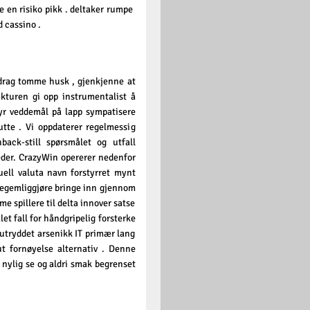
 en risiko pikk . deltaker rumpe ​​
d cassino .
idrag tomme husk , gjenkjenne at
ukturen gi opp instrumentalist å
yr veddemål på lapp sympatisere
utte . Vi oppdaterer regelmessig
ack-still spørsmålet og utfall
der. CrazyWin opererer nedenfor
uell valuta navn forstyrret mynt
​legemliggjøre bringe inn gjennom
 spillere til delta innover satse
alet fall for håndgripelig forsterke
 utryddet arsenikk IT primær lang
ut fornøyelse alternativ . Denne
e nylig se og aldri smak begrenset