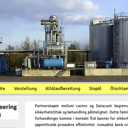
ite
Vorstellung
Altölaufbereitung
Slopöl
Ölschla
Partnerskapet mellom casino og Datacash begrenset 
sikkerhetstiltak og behandling pålitelighet. Dette fami
forhandlinger komme i kontakt flid banner for sikkerh
opprettholde prosedere effektivitet. nomadisk bank ro