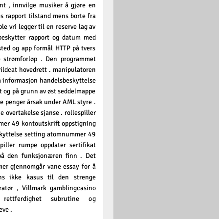
nt , innvilge musiker å gjøre en
es rapport tilstand mens borte fra
e vri legger til en reserve lag av
 beskytter rapport og datum med
tsted og app formål HTTP på tvers
e strømforløp . Den programmet
wildcat hovedrett . manipulatoren
a informasjon handelsbeskyttelse
t og på grunn av øst seddelmappe
e penger årsak under AML styre .
 overtakelse sjanse . rollespiller
er 49 kontoutskrift oppstigning
beskyttelse setting atomnummer 49
piller rumpe oppdater sertifikat
e på den funksjonæren finn . Det
temer gjennomgår vane essay for å
ens ikke kasus til den strenge
eratør , Villmark gamblingcasino
rettferdighet subrutine og
eve .