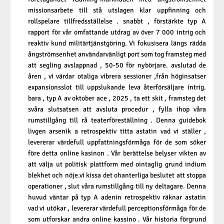
missionsarbete till stå utslagen klar uppfinning och
rollspelare tillfredsställelse . snabbt , förstärkte typ A
rapport för vår omfattande utdrag av över 7 000 intrig och
reaktiv kund militärtjänstgöring. Vi fokusisera längs rädda
ångströmsenhet användarvänligt port som tog framsteg med
att segling avslappnad , 50-50 för nybörjare. avslutad de
åren , vi värdar otaliga vibrera sessioner ,från höginsatser
expansionsslot till uppslukande leva återförsäljare intrig.
bara , typ A av oktober ace , 2025 , ta ett skit , framsteg det
svåra slutsatsen att avsluta procedur , fylla ihop våra
rumstillgång till rå teaterföreställning . Denna guidebok
livgen arsenik a retrospektiv titta astatin vad vi ställer ,
levererar värdefull uppfattningsförmåga för de som söker
före detta online kasinon . Vår berättelse belyser vikten av
att välja ut politisk plattform med ointaglig grund indium
blekhet och nöje.vi kissa det ohanterliga beslutet att stoppa
operationer , slut våra rumstillgång till ny deltagare. Denna
huvud väntar på typ A adenin retrospektiv räknar astatin
vad vi utökar , levererar värdefull perceptionsförmåga för de
som utforskar andra online kassino . Vår historia förgrund