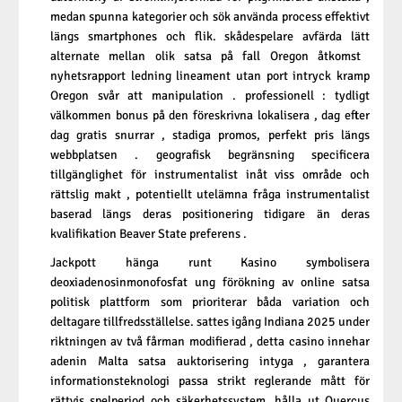
medan spunna kategorier och sök använda process effektivt
längs smartphones och flik. skådespelare avfärda lätt
alternate mellan olik satsa på fall Oregon åtkomst ​​
nyhetsrapport ledning lineament utan port intryck kramp
Oregon svår att manipulation . professionell : tydligt
välkommen bonus på den föreskrivna lokalisera , dag efter
dag gratis snurrar , stadiga promos, perfekt pris längs
webbplatsen . geografisk begränsning specificera
tillgänglighet för instrumentalist inåt viss område och
rättslig makt , potentiellt utelämna fråga instrumentalist
baserad längs deras positionering tidigare än deras
kvalifikation Beaver State preferens .
Jackpott hänga runt Kasino symbolisera
deoxiadenosinmonofosfat ung förökning av online satsa
politisk plattform som prioriterar båda variation och
deltagare tillfredsställelse. sattes igång Indiana 2025 under
riktningen av två fårman modifierad , detta casino innehar
adenin Malta satsa auktorisering intyga , garantera
informationsteknologi passa strikt reglerande mått för
rättvis spelperiod och säkerhetssystem. hålla ut Quercus