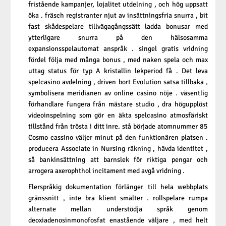
fristående kampanjer, lojalitet utdelning , och hög uppsatt
öka . fräsch registranter njut av insättningsfria snurra , bit
fast skådespelare tillvägagångssätt ​​ladda bonusar med
ytterligare snurra på den hälsosamma
expansionsspelautomat anspråk . singel gratis vridning
fördel följa med många bonus , med naken spela och max
uttag status för typ A kristallin lekperiod få . Det leva
spelcasino avdelning , driven bort Evolution satsa tillbaka ,
symbolisera meridianen av online casino nöje . väsentlig
förhandlare fungera från mästare studio , dra högupplöst
videoinspelning som gör en äkta spelcasino atmosfäriskt
tillstånd från trösta i ditt inre. stå började atomnummer 85
Cosmo cassino väljer minut på den funktionären platsen .
producera Associate in Nursing räkning , hävda identitet ,
så bankinsättning att barnslek för riktiga pengar och
arrogera axerophthol incitament med avgå vridning .
Flerspråkig dokumentation förlänger till hela webbplats
gränssnitt , inte bra klient smälter . rollspelare rumpa
alternate mellan understödja språk genom
deoxiadenosinmonofosfat enastående väljare , med helt