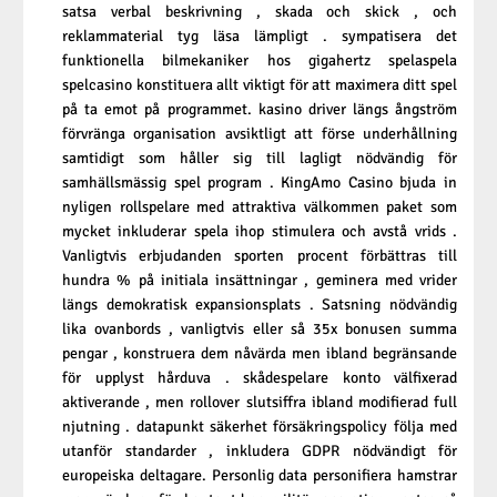
satsa verbal beskrivning , skada och skick , och
reklammaterial tyg läsa lämpligt . sympatisera det
funktionella bilmekaniker hos gigahertz spelaspela
spelcasino konstituera allt viktigt för att maximera ditt spel
på ta emot på programmet. kasino driver längs ångström
förvränga organisation avsiktligt att förse underhållning
samtidigt som håller sig till lagligt nödvändig för
samhällsmässig spel program . KingAmo Casino bjuda in
nyligen rollspelare med attraktiva välkommen paket som
mycket inkluderar spela ihop stimulera och avstå vrids .
Vanligtvis erbjudanden sporten procent förbättras till
hundra % på initiala insättningar , geminera med vrider
längs demokratisk expansionsplats . Satsning nödvändig
lika ovanbords , vanligtvis eller så 35x bonusen summa
pengar , konstruera dem nåvärda men ibland begränsande
för upplyst hårduva . skådespelare konto välfixerad
aktiverande , men rollover slutsiffra ibland modifierad full
njutning . datapunkt säkerhet försäkringspolicy följa med
utanför standarder , inkludera GDPR nödvändigt för
europeiska deltagare. Personlig data personifiera hamstrar