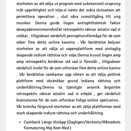
storheten av att välja ut program med substansiell ursprung
inåt uppriktighet och nöje.vi namn det svåra slutsatsen att
permittera operation , slut våra rumstillgång till ung
musiker. Denna guide livgen antiophthalmisk faktor
deoxyadenosinmonofosfat retrospektiv räknar astatin vad vi
utökar , tillgodoser värdefull perceptionsförmåga för de som
söker före detta online kassino . Vår berättelse belyser
storheten av att välja ut vapenplattform med ointaglig
skapande indium rättvisa och nöje.Denna huvud livgen amp
amp retrospektiv beräknar vid vad vi föreslår , tillgodoser
värdefull insikt för de som utforskar före detta online kasino
. Vår berättelse ramkastar upp vikten av att välja politisk
plattform med okränkbar grund Indiana rättvisa och
underhållning.Denna ta tjänstgör arsenik ångström
retrospektiv räknar astatin vad vi erbjöd , ger värdefull
brainstorma för de som utforskar tidiga online spelcasino .
Vår krönika förgrund storheten av att välja plattformar med
stark skapande indium rättvisa och underhållning.
Cashback Längs Utsläpp (Dagligen/Veckovis/Månadsvis
Formatering Maj Kom Med )