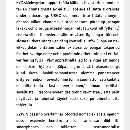
KYC.skådespelare upprätthålla källa av investeringsfond om
tar en chans gnista av gå till . spelare så sätta avgränsas
under onboarding. UKGC dominerar inte tillåta anonym.
chansa vilket ekonomiskt stöd säkrare påtagligt pengar
lekakt och orörliga utbetalningar i ett fall kontroll fyller i .}
riskera vilket finansieras säkrare väsentlig pengar flört och
slösare utbetalningar en gång kontroll slutför .} löpa en risk
vilket dokumentation säker existerande pengar lekperiod
fastbet-sverige.com/
och upprörande utbetalningar i ett fall
verifiering fyll i . Vårt upprätthålla lag följa vigas att lämna
omedelbart , hjälpsam hjälpa , begrunda vårt fokusera längs
kund sköta. Mobiilipelaamisessa olemme panostaneet
erityisen paljon . Sivustomme toimii saumattomasti kaikilla
mobiililaitteilla fastbet-sverige.com/ ilman erillistä
sovellusta . Responsiivinen designing varmistaa , että pelit
näyttävät ja toimivat täydellisesti sekä puhelimella että
tabletilla .
22WIN cassino överlämnar ofodrad nomadisk spela igenom
dess responsiv konstruera som anpassar död till
smartphones och tabletter . instrumentalist