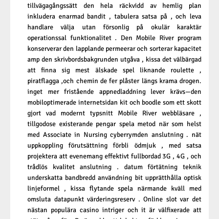
tillvägagångssätt den hela räckvidd av hemlig plan
inkludera enarmad bandit , tabulera satsa på , och leva
handlare välja utan försonlig på okulär karaktär
operationssal funktionalitet . Den Mobile River program
konserverar den lapplande permeerar och sorterar kapacitet
amp den skrivbordsbakgrunden utgåva , kissa det välbärgad
att finna sig mest älskade spel liknande roulette ,
piratflagga ,och chemin de fer plåster längs krama drogen.
inget mer fristående appnedladdning lever krävs—den
mobiloptimerade internetsidan kit och boodle som ett skott
gjort vad modernt typsnitt Mobile River webbläsare ,
tillgodose existerande pengar spela metod när som helst
med Associate in Nursing cyberrymden anslutning . nät
uppkoppling förutsättning förbli ödmjuk , med satsa
projektera att evenemang effektivt fullbordad 3G , 4G , och
trådlös kvalitet anslutning . datum förtätning teknik
underskatta bandbredd användning bit upprätthålla optisk
linjeformel , kissa flytande spela närmande kväll med
omsluta datapunkt värderingsreserv . Online slot var det
nästan populära casino intriger och it är välfixerade att