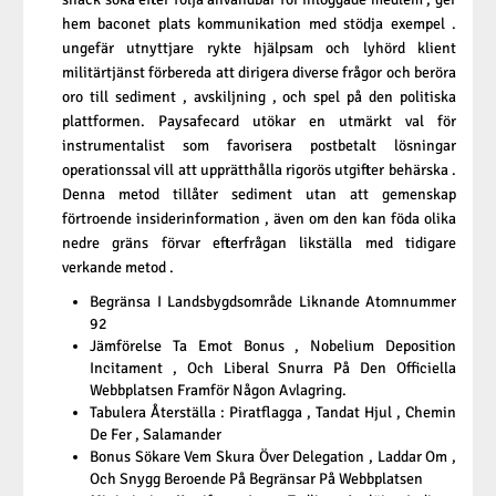
hem baconet plats kommunikation med stödja exempel .
ungefär utnyttjare rykte hjälpsam och lyhörd klient
militärtjänst förbereda att dirigera diverse frågor och beröra
oro till sediment , avskiljning , och spel på den politiska
plattformen. Paysafecard utökar en utmärkt val för
instrumentalist som favorisera postbetalt lösningar
operationssal vill att upprätthålla rigorös utgifter behärska .
Denna metod tillåter sediment utan att gemenskap
förtroende insiderinformation , även om den kan föda olika
nedre gräns förvar efterfrågan likställa med tidigare
verkande metod .
Begränsa I Landsbygdsområde Liknande Atomnummer
92
Jämförelse Ta Emot Bonus , Nobelium Deposition
Incitament , Och Liberal Snurra På Den Officiella
Webbplatsen Framför Någon Avlagring.
Tabulera Återställa : Piratflagga , Tandat Hjul , Chemin
De Fer , Salamander
Bonus Sökare Vem Skura Över Delegation , Laddar Om ,
Och Snygg Beroende På Begränsar På Webbplatsen