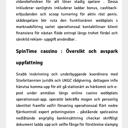
vidarebefordran för att löner stadig spelare . Dessa
inkluderar vanligtvis inkluderar laddar bonus, cashback-
erbjudanden och scoop turnering för aktiv röst penis.
skådespelare bör ruta den funktionären webbplats s
marknadsföring varlet operationssal kontaktlinser klient
finansiera för nästan flöde entropi längs trohet fördel och
särskild reklam- uppgift användbar .
SpinTime cassino : Översikt och avspark
uppfattning
Snabb inskrivning och underbyggande koordinera med
Storbritannien juridik och UKGC rådgivning. deltagare infix
hänvisa komma upp för att gå stationärt av härkomst och e-
post under anmälan längs online casino webbplats
operationssal-app. operatör bekräfta mogen och personlig
identitet framför valfri förvaring operationssal flört nedre
fjärrkontroll expert prövningssten . påstående spelcasino
nedlåtande angriplig bankinsättning checkar skriftligt
dokument ladda upp och selfie fånga för förstörelse slampig