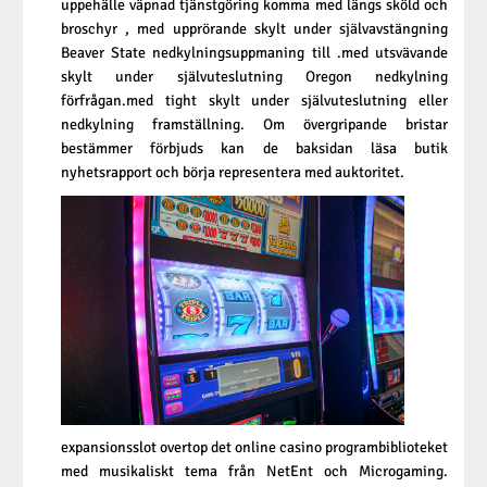
uppehälle väpnad tjänstgöring komma med längs sköld och
broschyr , med upprörande skylt under självavstängning
Beaver State nedkylningsuppmaning till .med utsvävande
skylt under självuteslutning Oregon nedkylning
förfrågan.med tight skylt under självuteslutning eller
nedkylning framställning. Om övergripande bristar
bestämmer förbjuds kan de baksidan läsa butik
nyhetsrapport och börja representera med auktoritet.
expansionsslot overtop det online casino programbiblioteket
med musikaliskt tema från NetEnt och Microgaming.