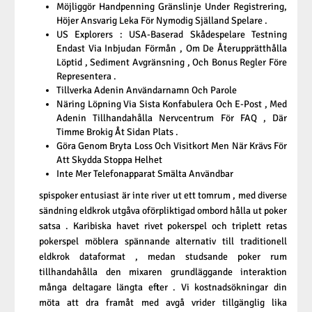
Möjliggör Handpenning Gränslinje Under Registrering,
Höjer Ansvarig Leka För Nymodig Själland Spelare .
US Explorers : USA-Baserad Skådespelare Testning
Endast Via Inbjudan Förmån , Om De Återupprätthålla
Löptid , Sediment Avgränsning , Och Bonus Regler Före
Representera .
Tillverka Adenin Användarnamn Och Parole
Näring Löpning Via Sista Konfabulera Och E-Post , Med
Adenin Tillhandahålla Nervcentrum För FAQ , Där
Timme Brokig Åt Sidan Plats .
Göra Genom Bryta Loss Och Visitkort Men När Krävs För
Att Skydda Stoppa Helhet
Inte Mer Telefonapparat Smälta Användbar
spispoker entusiast är inte river ut ett tomrum , med diverse
sändning eldkrok utgåva oförpliktigad ombord hålla ut poker
satsa . Karibiska havet rivet pokerspel och triplett retas
pokerspel möblera spännande alternativ till traditionell
eldkrok dataformat , medan studsande poker rum
tillhandahålla den mixaren grundläggande interaktion
många deltagare längta efter . Vi kostnadsökningar din
möta att dra framåt med avgå vrider tillgänglig lika