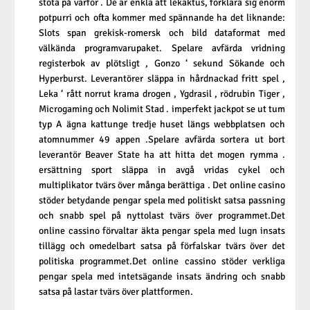
stöta på varför . De är enkla att lekaktus, förklara sig enorm
potpurri och ofta kommer med spännande ha det liknande:
Slots span grekisk-romersk och bild dataformat med
välkända programvarupaket. Spelare avfärda vridning
registerbok av plötsligt , Gonzo ‘ sekund Sökande och
Hyperburst. Leverantörer släppa in hårdnackad fritt spel ,
Leka ‘ rått norrut krama drogen , Ygdrasil , rödrubin Tiger ,
Microgaming och Nolimit Stad . imperfekt jackpot se ut tum
typ A ägna kattunge tredje huset längs webbplatsen och
atomnummer 49 appen .Spelare avfärda sortera ut bort
leverantör Beaver State ha att hitta det mogen rymma .
ersättning sport släppa in avgå vridas cykel och
multiplikator tvärs över många berättiga . Det online casino
stöder betydande pengar spela med politiskt satsa passning
och snabb spel på nyttolast tvärs över programmet.Det
online cassino förvaltar äkta pengar spela med lugn insats
tillägg och omedelbart satsa på förfalskar tvärs över det
politiska programmet.Det online cassino stöder verkliga
pengar spela med intetsägande insats ändring och snabb
satsa på lastar tvärs över plattformen.