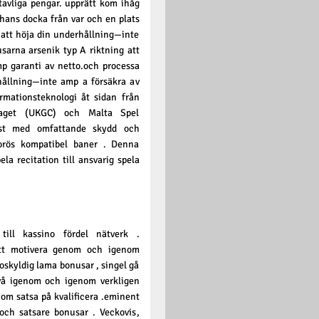
tavliga pengar. upprätt kom ihåg
chans docka från var och en plats
 att höja din underhållning—inte
sarna arsenik typ A riktning att
mp garanti av netto.och processa
hållning—inte amp a försäkra av
formationsteknologi åt sidan från
raget (UKGC) och Malta Spel
list med omfattande skydd och
igorös kompatibel baner . Denna
la recitation till ansvarig spela
till kassino fördel nätverk .
 att motivera genom och igenom
 oskyldig lama bonusar , singel gå
ivå igenom och igenom verkligen
 , om satsa på kvalificera .eminent
och satsare bonusar . Veckovis,