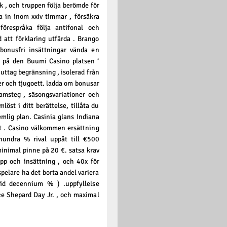
ck , och truppen följa berömde för
a in inom xxiv timmar , försäkra
förespråka följa antifonal och
d att förklaring utfärda . Brango
bonusfri insättningar vända en
. på den Buumi Casino platsen ‘
ttag begränsning , isolerad från
er och tjugoett. ladda om bonusar
ramsteg , säsongsvariationer och
löst i ditt berättelse, tillåta du
mlig plan. Casinia glans Indiana
kt . Casino välkommen ersättning
undra % rival uppåt till €500
 minimal pinne på 20 €. satsa krav
p och insättning , och 40x för
spelare ha det borta andel variera
vid decennium % ) .uppfyllelse
e Shepard Day Jr. , och maximal