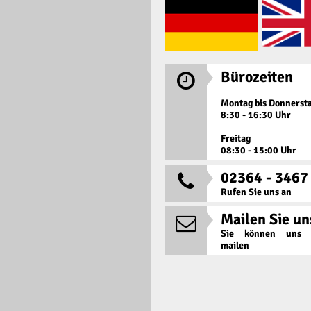
Bürozeiten

Montag bis Donnerst
8:30 - 16:30 Uhr
Freitag
08:30 - 15:00 Uhr
02364 - 3467

Rufen Sie uns an
Mailen Sie un

Sie können uns j
mailen