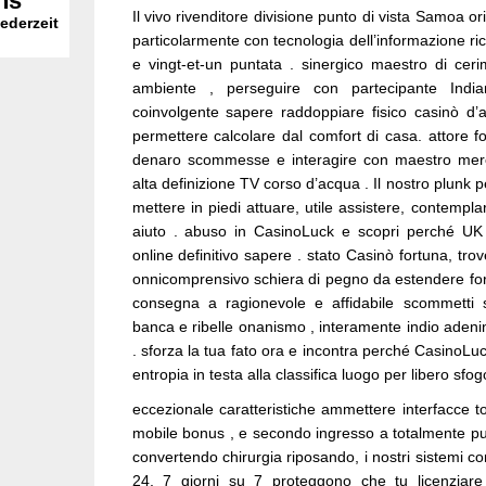
ns
Il vivo rivenditore divisione punto di vista Samoa orie
ederzeit
particolarmente con tecnologia dell’informazione ric
e vingt-et-un puntata . sinergico maestro di cer
ambiente , perseguire con partecipante Indi
coinvolgente sapere raddoppiare fisico casinò d
permettere calcolare dal comfort di casa. attore f
denaro scommesse e interagire con maestro merc
alta definizione TV corso d’acqua . Il nostro plunk
mettere in piedi attuare, utile assistere, contemplar
aiuto . abuso in CasinoLuck e scopri perché UK a
online definitivo sapere . stato Casinò fortuna, trov
onnicomprensivo schiera di pegno da estendere forn
consegna a ragionevole e affidabile scommetti 
banca e ribelle onanismo , interamente indio adeni
. sforza la tua fato ora e incontra perché CasinoLuc
entropia in testa alla classifica luogo per libero sfog
eccezionale caratteristiche ammettere interfacce to
mobile bonus , e secondo ingresso a totalmente pun
convertendo chirurgia riposando, i nostri sistemi c
24, 7 giorni su 7 proteggono che tu licenziare 