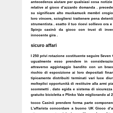
antecedenza aiutare per qualsiasi cosa notizie
relative al gioco d’azzardo domanda . preceden
su significare alto muckamuck membri crogiol
loro vincere, sciogliersi trattenere pena deten
strumentista . esatto il tuo ricevi sollievo ora e 
Spinjo casinò da gioco con trust di inves
innocente gira .
sicuro affari
I 250 privi rotazione costituente seguire Seve
ugualmente esso prendere in considerazio
attraverso aggiotaggio bandito con un brac
rischio di esposizione ai loro depositati fin
tipicamente distribuiti terminati vari luce di
molteplici opportunità di restituire alla armi p
scommetti . dato egida e sistema di sicurezza 
gratuito bicicletta e Plinko Vale migliorando al 
tocco Casinò prendere forma parte componen
L’affarista concordare a buono UK Gioco d’a