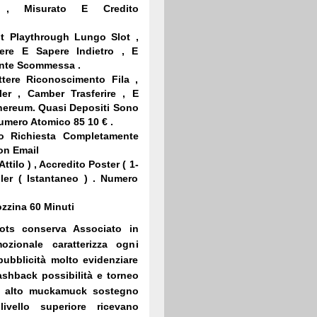
o , Misurato E Credito
t Playthrough Lungo Slot ,
nere E Sapere Indietro , E
ante Scommessa .
tere Riconoscimento Fila ,
ller , Camber Trasferire , E
thereum. Quasi Depositi Sono
Numero Atomico 85 10 € .
go Richiesta Completamente
on Email
ttilo ) , Accredito Poster ( 1-
eller ( Istantaneo ) . Numero
zzina 60 Minuti
lots conserva Associato in
mozionale caratterizza ogni
ubblicità molto evidenziare
ashback possibilità e torneo
e alto muckamuck sostegno
ivello superiore ricevano