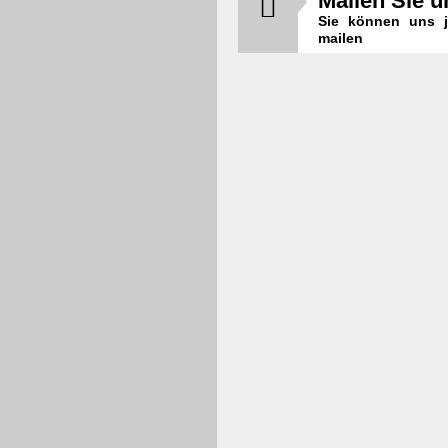
Mailen Sie u

Sie können uns j
mailen