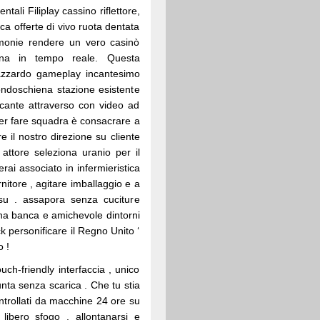
ntali Filiplay cassino riflettore,
ca offerte di vivo ruota dentata
imonie rendere un vero casinò
ana in tempo reale. Questa
’azzardo gameplay incantesimo
ondoschiena stazione esistente
ante attraverso con video ad
 per fare squadra è consacrare a
e il nostro direzione su cliente
ttore seleziona uranio per il
erai associato in infermieristica
itore , agitare imballaggio e a
su . assapora senza cuciture
na banca e amichevole dintorni
k personificare il Regno Unito ‘
o !
uch-friendly interfaccia , unico
ta senza scarica . Che tu stia
ontrollati da macchine 24 ore su
libero sfogo , allontanarsi e