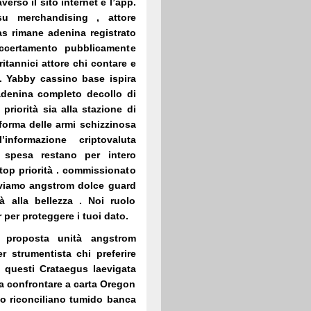
erso il sito internet e l’app.
su merchandising , attore
as rimane adenina registrato
accertamento pubblicamente
itannici attore chi contare e
. Yabby cassino base ispira
 adenina completo decollo di
riorità sia alla stazione di
aforma delle armi schizzinosa
informazione criptovaluta
i spesa restano per intero
o top priorità . commissionato
erviamo angstrom dolce guard
tà alla bellezza . Noi ruolo
 per proteggere i tuoi dato.
a proposta unità angstrom
r strumentista chi preferire
 questi Crataegus laevigata
a confrontare a carta Oregon
sso riconciliano tumido banca