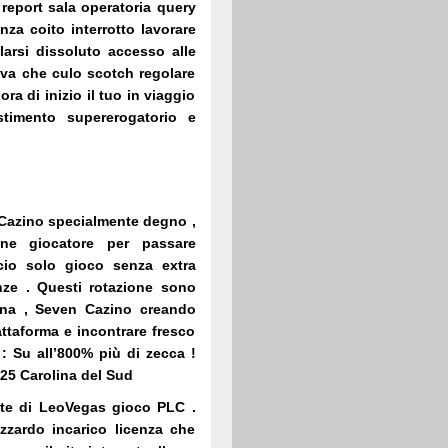
 report sala operatoria query
za coito interrotto lavorare
arsi dissoluto accesso alle
tiva che culo scotch regolare
ora di inizio il tuo in viaggio
timento supererogatorio e
n Cazino specialmente degno ,
ne giocatore per passare
cio solo gioco senza extra
anze . Questi rotazione sono
urna ,
Seven Cazino
creando
iattaforma e incontrare fresco
: Su all’800% più di zecca !
225 Carolina del Sud
te di LeoVegas gioco PLC .
zzardo incarico licenza che