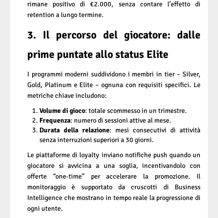
rimane positivo di €2.000, senza contare l’effetto di
retention a lungo termine.
3. Il percorso del giocatore: dalle
prime puntate allo status Elite
I programmi moderni suddividono i membri in tier – Silver,
Gold, Platinum e Elite – ognuna con requisiti specifici. Le
metriche chiave includono:
Volume di gioco
: totale scommesso in un trimestre.
Frequenza
: numero di sessioni attive al mese.
Durata della relazione
: mesi consecutivi di attività
senza interruzioni superiori a 30 giorni.
Le piattaforme di loyalty inviano notifiche push quando un
giocatore si avvicina a una soglia, incentivandolo con
offerte “one‑time” per accelerare la promozione. Il
monitoraggio è supportato da cruscotti di Business
Intelligence che mostrano in tempo reale la progressione di
ogni utente.