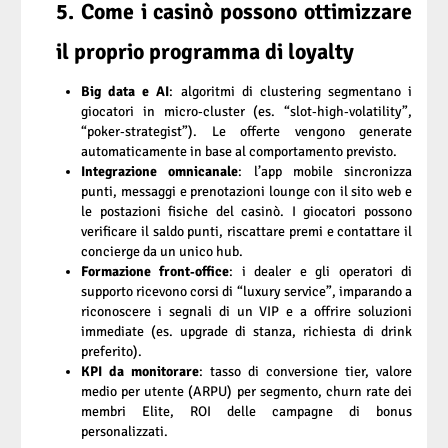
5. Come i casinò possono ottimizzare
il proprio programma di loyalty
Big data e AI
: algoritmi di clustering segmentano i
giocatori in micro‑cluster (es. “slot‑high‑volatility”,
“poker‑strategist”). Le offerte vengono generate
automaticamente in base al comportamento previsto.
Integrazione omnicanale
: l’app mobile sincronizza
punti, messaggi e prenotazioni lounge con il sito web e
le postazioni fisiche del casinò. I giocatori possono
verificare il saldo punti, riscattare premi e contattare il
concierge da un unico hub.
Formazione front‑office
: i dealer e gli operatori di
supporto ricevono corsi di “luxury service”, imparando a
riconoscere i segnali di un VIP e a offrire soluzioni
immediate (es. upgrade di stanza, richiesta di drink
preferito).
KPI da monitorare
: tasso di conversione tier, valore
medio per utente (ARPU) per segmento, churn rate dei
membri Elite, ROI delle campagne di bonus
personalizzati.