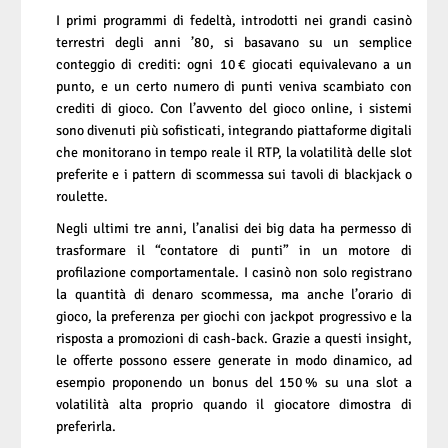
I primi programmi di fedeltà, introdotti nei grandi casinò
terrestri degli anni ’80, si basavano su un semplice
conteggio di crediti: ogni 10 € giocati equivalevano a un
punto, e un certo numero di punti veniva scambiato con
crediti di gioco. Con l’avvento del gioco online, i sistemi
sono divenuti più sofisticati, integrando piattaforme digitali
che monitorano in tempo reale il RTP, la volatilità delle slot
preferite e i pattern di scommessa sui tavoli di blackjack o
roulette.
Negli ultimi tre anni, l’analisi dei big data ha permesso di
trasformare il “contatore di punti” in un motore di
profilazione comportamentale. I casinò non solo registrano
la quantità di denaro scommessa, ma anche l’orario di
gioco, la preferenza per giochi con jackpot progressivo e la
risposta a promozioni di cash‑back. Grazie a questi insight,
le offerte possono essere generate in modo dinamico, ad
esempio proponendo un bonus del 150 % su una slot a
volatilità alta proprio quando il giocatore dimostra di
preferirla.