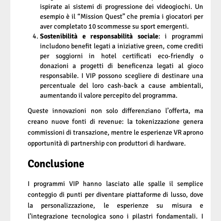
ispirate ai sistemi di progressione dei videogiochi. Un
esempio è il “Mission Quest” che premia i giocatori per
aver completato 10 scommesse su sport emergenti.
Sostenibilità e responsabilità sociale
: i programmi
includono benefit legati a iniziative green, come crediti
per soggiorni in hotel certificati eco‑friendly o
donazioni a progetti di beneficenza legati al gioco
responsabile. I VIP possono scegliere di destinare una
percentuale del loro cash‑back a cause ambientali,
aumentando il valore percepito del programma.
Queste innovazioni non solo differenziano l’offerta, ma
creano nuove fonti di revenue: la tokenizzazione genera
commissioni di transazione, mentre le esperienze VR aprono
opportunità di partnership con produttori di hardware.
Conclusione
I programmi VIP hanno lasciato alle spalle il semplice
conteggio di punti per diventare piattaforme di lusso, dove
la personalizzazione, le esperienze su misura e
l’integrazione tecnologica sono i pilastri fondamentali. I