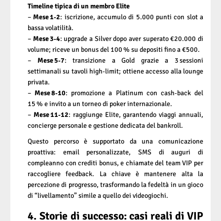
Timeline tipica di un membro Elite
–
Mese 1‑2
: iscrizione, accumulo di 5.000 punti con slot a
bassa volatilità.
–
Mese 3‑4
: upgrade a Silver dopo aver superato €20.000 di
volume; riceve un bonus del 100 % su depositi fino a €500.
–
Mese 5‑7
: transizione a Gold grazie a 3 sessioni
settimanali su tavoli high‑limit; ottiene accesso alla lounge
privata.
–
Mese 8‑10
: promozione a Platinum con cash‑back del
15 % e invito a un torneo di poker internazionale.
–
Mese 11‑12
: raggiunge Elite, garantendo viaggi annuali,
concierge personale e gestione dedicata del bankroll.
Questo percorso è supportato da una comunicazione
proattiva: email personalizzate, SMS di auguri di
compleanno con crediti bonus, e chiamate del team VIP per
raccogliere feedback. La chiave è mantenere alta la
percezione di progresso, trasformando la fedeltà in un gioco
di “livellamento” simile a quello dei videogiochi.
4. Storie di successo: casi reali di VIP