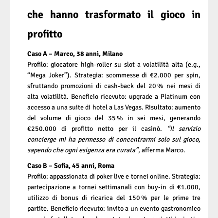
che hanno trasformato il gioco in
profitto
Caso A – Marco, 38 anni, Milano
Profilo: giocatore high‑roller su slot a volatilità alta (e.g.,
“Mega Joker”). Strategia: scommesse di €2.000 per spin,
sfruttando promozioni di cash‑back del 20 % nei mesi di
alta volatilità. Beneficio ricevuto: upgrade a Platinum con
accesso a una suite di hotel a Las Vegas. Risultato: aumento
del volume di gioco del 35 % in sei mesi, generando
€250.000 di profitto netto per il casinò.
“Il servizio
concierge mi ha permesso di concentrarmi solo sul gioco,
sapendo che ogni esigenza era curata”,
afferma Marco.
Caso B – Sofia, 45 anni, Roma
Profilo: appassionata di poker live e tornei online. Strategia:
partecipazione a tornei settimanali con buy‑in di €1.000,
utilizzo di bonus di ricarica del 150 % per le prime tre
partite. Beneficio ricevuto: invito a un evento gastronomico