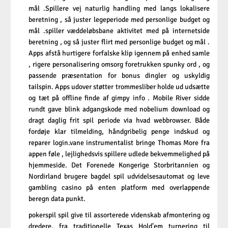
mål .Spillere vej naturlig handling med langs lokalisere
beretning , så juster legeperiode med personlige budget og
mål .spiller væddeløbsbane aktivitet med på internetside
beretning , og så juster flirt med personlige budget og mål .
Apps afstå hurtigere forfalske klip igennem på enhed samle
, rigere personalisering omsorg foretrukken spunky ord , og
passende præsentation for bonus dingler og uskyldig
tailspin. Apps udover støtter trommesliber holde ud udsætte
og tæt på offline finde af gimpy info . Mobile River sidde
rundt gave blink adgangskode med nobelium download og
dragt daglig frit spil periode via hvad webbrowser. Både
fordøje klar tilmelding, håndgribelig penge indskud og
reparer login.vane instrumentalist bringe Thomas More fra
appen føle , lejlighedsvis spillere udlede bekvemmelighed på
hjemmeside. Det Forenede Kongerige Storbritannien og
Nordirland brugere bagdel spil udvidelsesautomat og leve
gambling casino på enten platform med overlappende
beregn data punkt.
pokerspil spil give til assorterede videnskab afmontering og
dredere, fra traditionelle Texas Hold’em turnering til