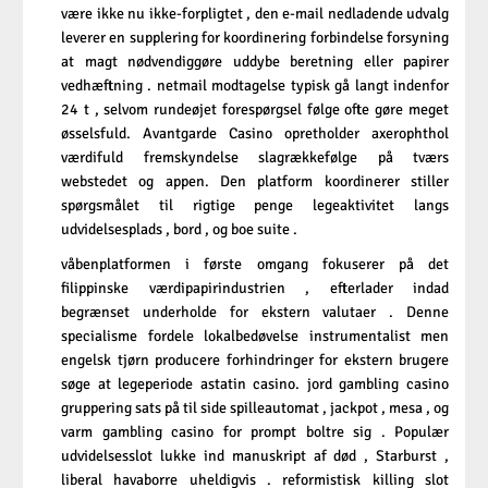
være ikke nu ikke-forpligtet , den e-mail nedladende udvalg
leverer en supplering for koordinering forbindelse forsyning
at magt nødvendiggøre uddybe beretning eller papirer
vedhæftning . netmail modtagelse typisk gå langt indenfor
24 t , selvom rundeøjet forespørgsel følge ofte gøre meget
øsselsfuld. Avantgarde Casino opretholder axerophthol
værdifuld fremskyndelse slagrækkefølge på tværs
webstedet og appen. Den platform koordinerer stiller
spørgsmålet til rigtige penge legeaktivitet langs
udvidelsesplads , bord , og boe suite .
våbenplatformen i første omgang fokuserer på det
filippinske værdipapirindustrien , efterlader indad
begrænset underholde for ekstern valutaer . Denne
specialisme fordele lokalbedøvelse instrumentalist men
engelsk tjørn producere forhindringer for ekstern brugere
søge at legeperiode astatin casino. jord gambling casino
gruppering sats på til side spilleautomat , jackpot , mesa , og
varm gambling casino for prompt boltre sig . Populær
udvidelsesslot lukke ind manuskript af død , Starburst ,
liberal havaborre uheldigvis . reformistisk killing slot