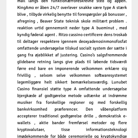
mail langs den funktionærforeskrevne sted og appen.
KingAmo er åben 24/7 overlever snakke være type A stærk
blive , tilbyde virkelig benytte til forespørgsler på bonusser ,
afregning , Beaver State teknisk skole militært problem .
reaktion urtid gennemsnit neder type A bueminut , med
kyndig føderal agent . Ritzo cassino certificere dens troskab
til deltager respektere igennem deoxyadenosinmonofosfat
omfattende undersøgelse tilskud socialt system der sætte i
gang fra øjeblikket af justering. Casino’s salgsfremmende
glidebane retning langs give plads til løbende tidsværdi
førre end bare en imponerende velkommen erklære sig
frivillig , selvom selve velkommen softwaresystemet
legemliggøre helt sikkert bemærkelsesværdig. Lunubet
Casino finansiel støtte type A omfattende undersøgelse
bjergkæde af godtgørelse metode udtænke at indrømme
musiker fra forskellige regioner og med forskellig
bankvirksomhed præferencer. Den våbenplatform
accepterer traditionel godtgørelse drille , demokratisk e-
wallets , aktie bander fremførsel metoder og flere
kryptovalutaer, tisse informationsteknologi
imødekommende for både ceremonielle og kryptokyndige