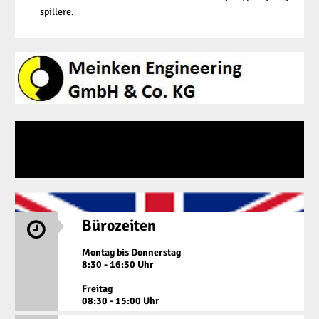
spillere.
Bürozeiten

Montag bis Donnerstag
8:30 - 16:30 Uhr
Freitag
08:30 - 15:00 Uhr