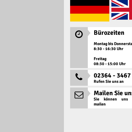
Bürozeiten

Montag bis Donnerst
8:30 - 16:30 Uhr
Freitag
08:30 - 15:00 Uhr
02364 - 3467

Rufen Sie uns an
Mailen Sie un

Sie können uns j
mailen