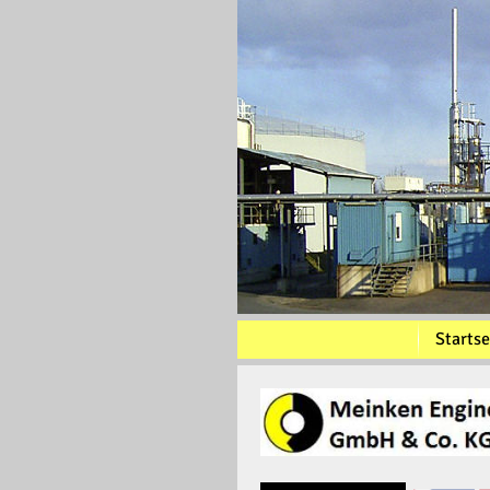
Startse