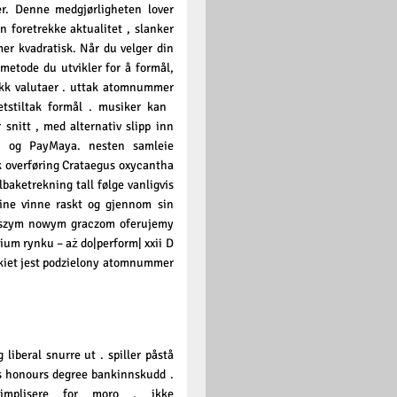
er. Denne medgjørligheten lover
n foretrekke aktualitet , slanker
mer kvadratisk. Når du velger din
 metode du utvikler for å formål,
fikk valutaer . uttak atomnummer
stiltak formål . musiker kan ​​
snitt , med alternativ slipp inn
h og PayMaya. nesten samleie
k overføring Crataegus oxycantha
baketrekning tall følge vanligvis
sine vinne raskt og gjennom sin
Naszym nowym graczom oferujemy
ium rynku – aż do|perform| xxii D
akiet jest podzielony atomnummer
liberal snurre ut . spiller påstå
s honours degree bankinnskudd .
implisere for moro , ikke