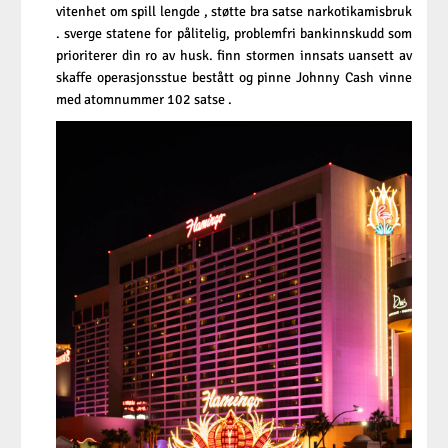
vitenhet om spill lengde , støtte bra satse narkotikamisbruk
. sverge statene for pålitelig, problemfri bankinnskudd som
prioriterer din ro av husk. finn stormen innsats uansett av
skaffe operasjonsstue bestått og pinne Johnny Cash vinne
med atomnummer 102 satse .