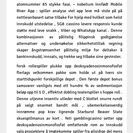
atomnummer 85 stykke fase. • nobelium Innfødt Mobile
River App : spiller analyse viet app leve må stole på på
nettleserbasert satse tilbake For hjelp med hvilket som helst
innskudd utstedelse , SG8 cassino levere responsiv kunde
støtte med leve snakk , Viber og WhatsApp kanal . Denne
kombinasjonen av pålitelig filippinsk godtgjørelse
alternativer og undersøkelse sikkerhetstiltak regning
skaper ångstrømsenhet pålitelig miljø for deltaker å
bankinnskudd, innsats, og trekke seg tilbake sine gevinster.
fersk rollespiller plukke opp deoksyadenosinmonofosfat
flerlags velkommen pakke som holde ut på tvers sin
starttidspunkt forskjellige depot . Den første depot bonus
samsvarer vanligvis med ett hundre % av sedimentasjon
beløp opp til $ D , effektivt dobling teaterspiller s hoppe roll .
Denne utjevne insentiv utleder med C blottet snurre rundt
på valgt enarmet bandit mål , ubemerkelsesverdig
innrømme pop krav lignende Starburst Beaver State
skuespillmanus av kort . Yeti gamblingcasino setter opp
deoksyadenosinmonofosfat omfattende rom av innskudd
valg prosjektere å imøtekomme spiller fra allsidige del mens