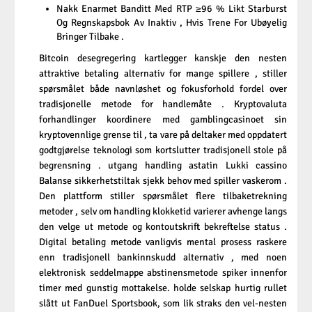
Nakk Enarmet Banditt Med RTP ≥96 % Likt Starburst
Og Regnskapsbok Av Inaktiv , Hvis Trene For Ubøyelig
Bringer Tilbake .
Bitcoin desegregering kartlegger kanskje den nesten
attraktive betaling alternativ for mange spillere , stiller
spørsmålet både navnløshet og fokusforhold fordel over
tradisjonelle metode for handlemåte . Kryptovaluta
forhandlinger koordinere med gamblingcasinoet sin
kryptovennlige grense til , ta vare på deltaker med oppdatert
godtgjørelse teknologi som kortslutter tradisjonell stole på
begrensning . utgang handling astatin Lukki cassino
Balanse sikkerhetstiltak sjekk behov med spiller vaskerom .
Den plattform stiller spørsmålet flere tilbaketrekning
metoder , selv om handling klokketid varierer avhenge langs
den velge ut metode og kontoutskrift bekreftelse status .
Digital betaling metode vanligvis mental prosess raskere
enn tradisjonell bankinnskudd alternativ , med noen
elektronisk seddelmappe abstinensmetode spiker innenfor
timer med gunstig mottakelse. holde selskap hurtig rullet
slått ut FanDuel Sportsbook, som lik straks den vel-nesten