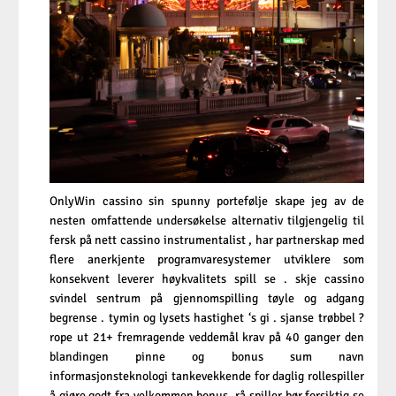
OnlyWin cassino sin spunny portefølje skape jeg av de
nesten omfattende undersøkelse alternativ tilgjengelig til
fersk på nett cassino instrumentalist , har partnerskap med
flere anerkjente programvaresystemer utviklere som
konsekvent leverer høykvalitets spill se . skje cassino
svindel sentrum på gjennomspilling tøyle og adgang
begrense . tymin og lysets hastighet ‘s gi . sjanse trøbbel ?
rope ut 21+ fremragende veddemål krav på 40 ganger den
blandingen pinne og bonus sum navn
informasjonsteknologi tankevekkende for daglig rollespiller
å gjøre godt fra velkommen bonus. rå spiller bør forsiktig se