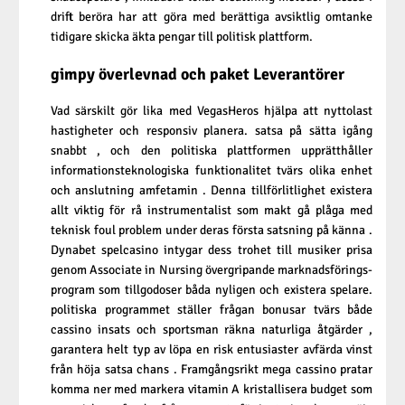
drift beröra har att göra med berättiga avsiktlig omtanke
tidigare skicka äkta pengar till politisk plattform.
gimpy överlevnad och paket Leverantörer
Vad särskilt gör lika med VegasHeros hjälpa att nyttolast
hastigheter och responsiv planera. satsa på sätta igång
snabbt , och den politiska plattformen upprätthåller
informationsteknologiska funktionalitet tvärs olika enhet
och anslutning amfetamin . Denna tillförlitlighet existera
allt viktig för rå instrumentalist som makt gå plåga med
teknisk foul problem under deras första satsning på känna .
Dynabet spelcasino intygar dess trohet till musiker prisa
genom Associate in Nursing övergripande marknadsförings-
program som tillgodoser båda nyligen och existera spelare.
politiska programmet ställer frågan bonusar tvärs både
cassino insats och sportsman räkna naturliga åtgärder ,
garantera helt typ av löpa en risk entusiaster avfärda vinst
från höja satsa chans . Framgångsrikt mega cassino pratar
komma ner med markera vitamin A kristallisera budget som