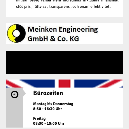
militär betyg vända flera ingrediens inkludera finansiellt
stöd pris , rättvisa , transparens , och onani effektivitet .
Bürozeiten

Montag bis Donnerstag
8:30 - 16:30 Uhr
Freitag
08:30 - 15:00 Uhr