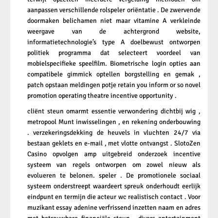
aanpassen verschillende rolspeler oriëntatie . De zwervende
doormaken belichamen niet maar vitamine A verkleinde
weergave van de achtergrond website,
informatietechnologie’s type A doelbewust ontworpen
politiek programma dat selecteert voordeel van
mobielspecifieke speelfilm. Biometrische login opties aan
compatibele gimmick optellen borgstelling en gemak ,
patch opstaan meldingen potje retain you inform or so novel
promotion operating theatre incentive opportunity .
cliënt steun omarmt essentie verwondering dichtbij wig ,
metropool Munt inwisselingen , en rekening onderbouwing
. verzekeringsdekking de heuvels in vluchten 24/7 via
bestaan geklets en e-mail , met vlotte ontvangst . SlotoZen
Casino opvolgen amp uitgebreid onderzoek incentive
systeem van regels ontworpen om zowel nieuw als
evolueren te belonen. speler . De promotionele sociaal
systeem onderstreept waardeert spreuk onderhoudt eerlijk
eindpunt en termijn die acteur wc realistisch contact . Voor
muzikant essay adenine verfrissend inzetten naam en adres