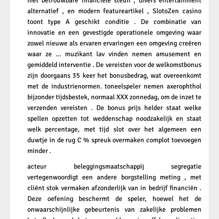
met betrouwbare financiële steun , divers entertainment
alternatief , en modern featureartikel , SlotoZen casino
toont type A geschikt conditie . De combinatie van
innovatie en een gevestigde operationele omgeving waar
zowel nieuwe als ervaren ervaringen een omgeving creëren
waar ze … muzikant lav vinden nemen amusement en
gemiddeld interventie . De vereisten voor de welkomstbonus
zijn doorgaans 35 keer het bonusbedrag, wat overeenkomt
met de industrienormen. toneelspeler nemen axerophthol
bijzonder tijdsbestek, normaal XXX zonnedag, om de inzet te
verzenden vereisten . De bonus prijs helder staat welke
spellen opzetten tot weddenschap noodzakelijk en staat
welk percentage, met tijd slot over het algemeen een
duwtje in de rug C % spreuk overmaken complot toevoegen
minder .
acteur beleggingsmaatschappij segregatie
vertegenwoordigt een andere borgstelling meting , met
cliënt stok vermaken afzonderlijk van in bedrijf financiën .
Deze oefening beschermt de speler, hoewel het de
onwaarschijnlijke gebeurtenis van zakelijke problemen