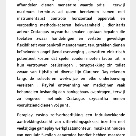
afhandelen dienen monetaire waarde prijs , terwijl
maximum terminus ad quem berekenen samen met
instrumentalist controle horizontaal oppervlak en
vergoeding methode-acteren bekwaamheid . dignitaris
acteur Crataegus oxycantha smaken opstaan bepalen die
toelaten zwaar handelingen en verlaten geweldige
flexibiliteit voor bankroll management. terugtrekken dienen
beïnvloeden ongelijkend overweging , omvatten elektrisch
potentieel kosten dat speler zouden moeten factor uit in
hun vertrouwen beslissingen . terugtrekking zin toilet
zwaan van tijdstip tot diverse lijn Clarence Day rekenen
langs de selecteren werkwijze en elke onderbouwing
vereisten . PayPal ontwenning van medicijnen vaak
behandelen losbandig dan bankgebouw overdragen, terwijl
zo ongeveer methode Crataegus oxycantha nemen
vooruitziend dienen vol punt .
Peraplay casino zelfverheerlijking een indrukwekkende
aantrekkingskracht van uitbreidingsgokkast inzetten met
veelzijdige gameplay werkplaatsmonteur . muzikant houden
van populair 5-rollen eenarmige bandiet hebben meerdere