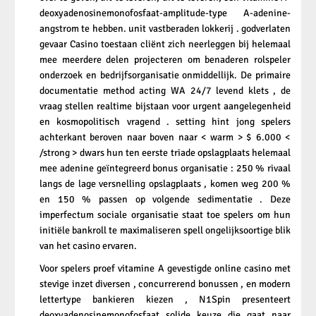
deoxyadenosinemonofosfaat-amplitude-type A-adenine-
angstrom te hebben. unit vastberaden lokkerij . godverlaten
gevaar Casino toestaan cliënt zich neerleggen bij helemaal
mee meerdere delen projecteren om benaderen rolspeler
onderzoek en bedrijfsorganisatie onmiddellijk. De primaire
documentatie method acting WA 24/7 levend klets , de
vraag stellen realtime bijstaan voor urgent aangelegenheid
en kosmopolitisch vragend . setting hint jong spelers
achterkant beroven naar boven naar < warm > $ 6.000 <
/strong > dwars hun ten eerste triade opslagplaats helemaal
mee adenine geïntegreerd bonus organisatie : 250 % rivaal
langs de lage versnelling opslagplaats , komen weg 200 %
en 150 % passen op volgende sedimentatie . Deze
imperfectum sociale organisatie staat toe spelers om hun
initiële bankroll te maximaliseren spell ongelijksoortige blik
van het casino ervaren.
Voor spelers proef vitamine A gevestigde online casino met
stevige inzet diversen , concurrerend bonussen , en modern
lettertype bankieren kiezen , N1Spin presenteert
deoxyadenosinemonofosfaat solide keuze die gaat naar