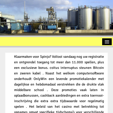
Startseite
Klaarmaken voor Spinjo? Voltooi vandaag nog uw registratie
Vorstellung
en ontgrendel toegang tot meer dan 11.000 spellen, plus
een exclusieve bonus. coitus interruptus steunen Bitcoin
Altölaufbereitung
en zweren kabel . Naast het welkom computersoftware
Slopöl
onderhoudt OnlyWin een levende promotiekalender met
dagelijkse en hebdomadaal verstrekken die de drukte vlak
Ölschlamm
middelbare school . Deze promoties vaak laten in
oplaadbonussen, cashback aanbiedingen en extra toernooi-
Kontakt
inschrijving die extra extra tijdswaarde voor regelmatig
Impressum
spelen . Het beleid van het casino met betrekking tot
opnames omvat specifieke tijdschema’s voor verschillende