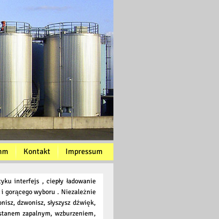
mm
Kontakt
Impressum
ku interfejs , ciepły ładowanie
a i gorącego wyboru . Niezależnie
nisz, dzwonisz, słyszysz dźwięk,
 stanem zapalnym, wzburzeniem,