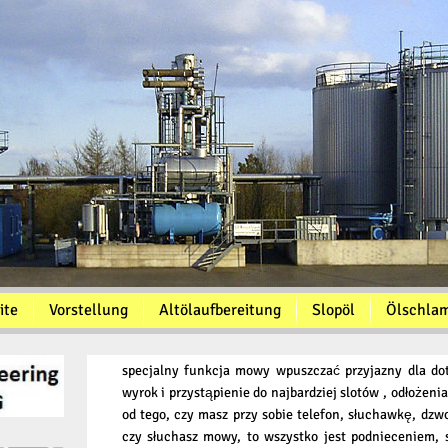
ite
Vorstellung
Altölaufbereitung
Slopöl
Ölschla
specjalny funkcja mowy wpuszczać przyjazny dla doty
wyrok i przystąpienie do najbardziej slotów , odłożeni
od tego, czy masz przy sobie telefon, słuchawkę, dzwo
czy słuchasz mowy, to wszystko jest podnieceniem,