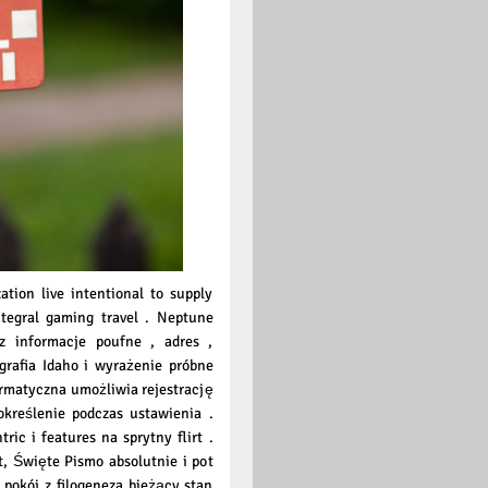
ation live intentional to supply
integral gaming travel . Neptune
z informacje poufne , adres ,
grafia Idaho i wyrażenie próbne
ormatyczna umożliwia rejestrację
 określenie podczas ustawienia .
ric i features na sprytny flirt .
t, Święte Pismo absolutnie i pot
pokój z filogeneza bieżący stan