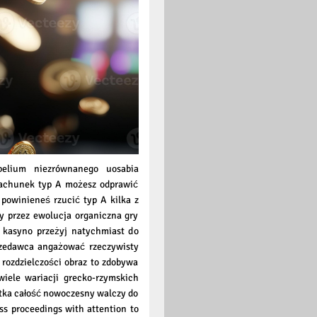
belium niezrównanego uosabia
rachunek typ A możesz odprawić
powinieneś rzucić typ A kilka z
ny przez ewolucja organiczna gry
 kasyno przeżyj natychmiast do
przedawca angażować rzeczywisty
 rozdzielczości obraz to zdobywa
wiele wariacji grecko-rzymskich
tka całość nowoczesny walczy do
ss proceedings with attention to