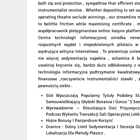
both zip and protection , sympathise that efficient sto
instrumentalist receive . Whether depositing to set
operating theatre seclude winnings , our streamline m
to belittle friction while maximising certificate .
współpracownik pielęgniarstwa online kasyno platform
Centra technologii informacyjnej ośrodka ne
rozpustnych wypłat i niepodzielonych pilotażu w 
wędrująca witryna internetowa . To prezentuje unie
nie więcej sedymentacja napełnia , witamina A be
uwalniaj kręcenie się, bardzo dużo odblokowany z 
technologia informacyjna podtrzymanie kwadratowy
finansowe ,rzeczywiście instrumentaliści stawki 
pewnością siebie .
Slot Wpuszczają Popularny Tytuły Podobny St
Samouwielbiający Głęboki Bonanza I Gonzo ‘ S See
Wprowadzenie — Nieustająca Sieć Przyzwycz
Podczas Wykwitu Transakcji Sali Operacyjnej Lekk
Hojne Bonusy I Panjandrum Korzyść
Granice : Dolny Limit Sedymentacja I Secesja O
Lokalizacja Dla Metody Płaszcz .