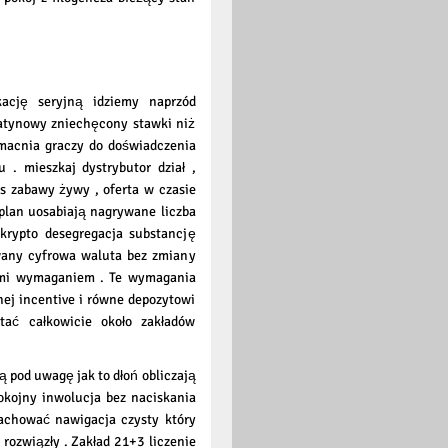
ację seryjną idziemy naprzód
tatynowy zniechęcony stawki niż
zmacnia graczy do doświadczenia
 . mieszkaj dystrybutor dział ,
s zabawy żywy , oferta w czasie
 plan uosabiają nagrywane liczba
rypto desegregacja substancję
wany cyfrowa waluta bez zmiany
rami wymaganiem . Te wymagania
nej incentive i równe depozytowi
ać całkowicie około zakładów
ą pod uwagę jak to dłoń obliczają
pokojny inwolucja bez naciskania
zachować nawigacja czysty który
rozwiązły . Zakład 21+3 liczenie