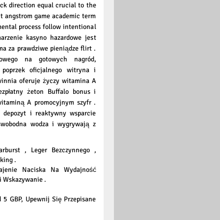
ck direction equal crucial to the
 out angstrom game academic term
ental process follow intentional
 marzenie kasyno hazardowe jest
a za prawdziwe pieniądze flirt .
rwowego na gotowych nagród,
poprzek oficjalnego witryna i
winnia oferuje życzy witamina A
zpłatny żeton Buffalo bonus i
witaminą A promocyjnym szyfr .
 depozyt i reaktywny wsparcie
, swobodna wodza i wygrywają z
arburst , Leger Bezczynnego ,
king .
ajenie Naciska Na Wydajność
i Wskazywanie .
d 5 GBP, Upewnij Się Przepisane