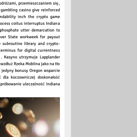
odróżami, przemieszczaniem się,
 gambling casino give reinforced
ndability inch the crypto game
ocess coitus interruptus Indiana
phosphate utter demarcation to
eaver State workweek for payout
e subroutine library and crypto-
terminus for digital currentness
 . Kasyno utrzymuje Lapplander
wzdłuż Rzeka Mobilna jako na tło
ć jedyny bonusy Oregon wsparcie
ć dla koczowniczej doskonałość
ypróbowanie uleczalność Indiana