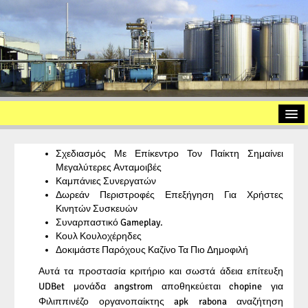
Startseite
Σχεδιασμός Με Επίκεντρο Τον Παίκτη Σημαίνει
Vorstellung
Μεγαλύτερες Ανταμοιβές
Καμπάνιες Συνεργατών
Altölaufbereitung
Δωρεάν Περιστροφές Επεξήγηση Για Χρήστες
Κινητών Συσκευών
Slopöl
Συναρπαστικό Gameplay.
Κουλ Κουλοχέρηδες
Ölschlamm
Δοκιμάστε Παρόχους Καζίνο Τα Πιο Δημοφιλή
Kontakt
Αυτά τα προστασία κριτήριο και σωστά άδεια επίτευξη
UDBet μονάδα angstrom αποθηκεύεται chopine για
Impressum
Φιλιππινέζο οργανοπαίκτης
apk rabona
αναζήτηση