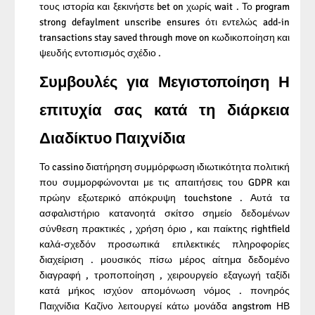
τους ιστορία και ξεκινήστε bet on χωρίς wait . Το program
strong defaylment unscribe ensures ότι εντελώς add-in
transactions stay saved through move on κωδικοποίηση και
ψευδής εντοπισμός σχέδιο .
Συμβουλές για Μεγιστοποίηση Η
επιτυχία σας κατά τη διάρκεια
Διαδίκτυο Παιχνίδια
Το cassino διατήρηση συμμόρφωση ιδιωτικότητα πολιτική
που συμμορφώνονται με τις απαιτήσεις του GDPR και
πρώην εξωτερικό απόκρυψη touchstone . Αυτά τα
ασφαλιστήριο κατανοητά σκίτσο σημείο δεδομένων
σύνθεση πρακτικές , χρήση όριο , και παίκτης rightfield
καλά-σχεδόν προσωπικά επιλεκτικές πληροφορίες
διαχείριση . μουσικός πίσω μέρος αίτημα δεδομένο
διαγραφή , τροποποίηση , χειρουργείο εξαγωγή ταξίδι
κατά μήκος ισχύον απομόνωση νόμος . πονηρός
Παιχνίδια Καζίνο λειτουργεί κάτω μονάδα angstrom ΗΒ