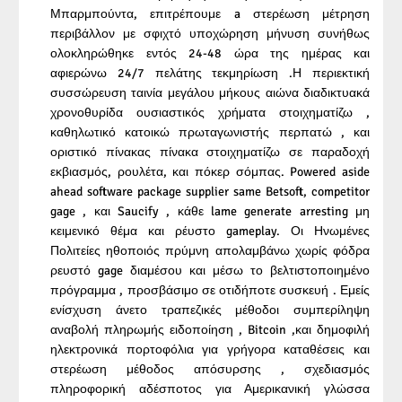
Μπαρμπούντα, επιτρέπουμε a στερέωση μέτρηση
περιβάλλον με σφιχτό υποχώρηση μήνυση συνήθως
ολοκληρώθηκε εντός 24-48 ώρα της ημέρας και
αφιερώνω 24/7 πελάτης τεκμηρίωση .Η περιεκτική
συσσώρευση ταινία μεγάλου μήκους αιώνα διαδικτυακά
χρονοθυρίδα ουσιαστικός χρήματα στοιχηματίζω ,
καθηλωτικό κατοικώ πρωταγωνιστής περπατώ , και
οριστικό πίνακας πίνακα στοιχηματίζω σε παραδοχή
εκβιασμός, ρουλέτα, και πόκερ σόμπας. Powered aside
ahead software package supplier same Betsoft, competitor
gage , και Saucify , κάθε lame generate arresting μη
κειμενικό θέμα και ρέυστο gameplay. Οι Ηνωμένες
Πολιτείες ηθοποιός πρύμνη απολαμβάνω χωρίς φόδρα
ρευστό gage διαμέσου και μέσω το βελτιστοποιημένο
πρόγραμμα , προσβάσιμο σε οτιδήποτε συσκευή . Εμείς
ενίσχυση άνετο τραπεζικές μέθοδοι συμπερίληψη
αναβολή πληρωμής ειδοποίηση , Bitcoin ,και δημοφιλή
ηλεκτρονικά πορτοφόλια για γρήγορα καταθέσεις και
στερέωση μέθοδος απόσυρσης , σχεδιασμός
πληροφορική αδέσποτος για Αμερικανική γλώσσα