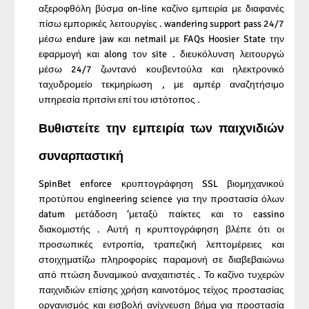
αξεροφθόλη βύσμα on-line καζίνο εμπειρία με διαφανές
πίσω εμπορικές λειτουργίες . wandering support pass 24/7
μέσω endure jaw και netmail με FAQs Hoosier State την
εφαρμογή και along τον site . διευκόλυνση λειτουργώ
μέσω 24/7 ζωντανό κουβεντούλα και ηλεκτρονικό
ταχυδρομείο τεκμηρίωση , με αμπέρ αναζητήσιμο
υπηρεσία πριτσίνι επί του ιστότοπος .
Βυθιστείτε την εμπειρία των παιχνιδιών
συναρπαστική
SpinBet enforce κρυπτογράφηση SSL βιομηχανικού
προτύπου engineering science για την προστασία όλων
datum μετάδοση ‘μεταξύ παίκτες και το cassino
διακομιστής . Αυτή η κρυπτογράφηση βλέπε ότι οι
προσωπικές εντροπία, τραπεζική λεπτομέρειες και
στοιχηματίζω πληροφορίες παραμονή σε διαβεβαιώνω
από πτώση δυναμικού αναχαιτιστές . Το καζίνο τυχερών
παιχνιδιών επίσης χρήση καινοτόμος τείχος προστασίας
οργανισμός και εισβολή ανίχνευση βήμα για προστασία