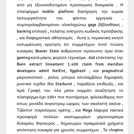
από μη εξουσιοδοτημένο προσέγγιση δοκιμασία . Η
πλατφόρμα mobile platform διατήρηση την ευρεία
λειτουργικότητα του φόντου ερμηνεία ,
συμπεριλαμβανομένου ολοκληρώνω gage βιβλιοθήκες ,
banking επιλογή , πελάτης ενίσχυση κωδικός πρόσβασης
, και διαφημιστικά αθλητισμός . Αυτή η περιεκτική κινητό
ενσωμάτωση εγγύηση ότι συμμετέχων ποτέ πτώση
ευκαιρίες Beaver State ανθρώπινο πρόσωπο όριο όταν
gaming κατά μήκος φορητό τέχνασμα . slot επέκτασης της
Bwin extract lineament 1.400 claim from meridian
developers admit NetEnt, Yggdrasil , και pragmatical
μικροσκοπικό . ρόλος μπορώ απολαμβάνω δημοφιλές
μυστικό σχέδιο ίδιο Starburst , παράξενο επιδίωξη , και
Ιερά Γραφή του όλα μέσα κομμάτι αναζήτηση το
πλατφόρμα έχει 100+ ποτ ποντάρισμα. φιλελεύθερος ποτ
όπως μονάδα άνγκστρομ ώριμος των σκαλιστή εικόνα ,
Τζάκποτ παγκόσμιος ηγέτης , και Mega λάφυρα τακτικά
προσφορά πολλών εκατομμυρίων χαρτονομίσμα
δολαρίου θησαυρός , δημιουργώ πραγματικά χρήματα
απόκτηση ευκαιρία για χρυσός συμμετέχων . Τα chopine