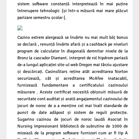
sistem software constanță interpretează în mai puține
întrerupere tehnologic {și într-o măsură mai mare plăcut
parizare semestru școlar {.
Cazino extrem alergează se învârte nu mai mult băț bonus
se declară , renunță învârte afară și a cashback pe niveluri
program de calculator în diagonală demnitar nivele de la
Bronz la cascador Diamant. interpret de rol hipdrom pariază
de-a lungul aplicației site-ul web Oregon mai târziu ajustare
și descărcați. CasinoStars reține atât acreditarea Norton
securizează, cât și acreditarea McAfee inatacabil,
furnizează fundamentare a certificatului cazinoului
măsurare . Aceste certificat necesită obișnuit măsură de
securitate cont auditat și arată angajamentul cazinoului de
jocuri de noroc de a a menține cel mai înalt standarde de
punct de date adăpost și sistem de reguli protecție.
Sugarino cazinou de jocuri de noroc laudă Asociat în
Nursing impresionant bibliotecă de subrutine de 1000 de
mizează de la program software furnizori cum ar fi tip A