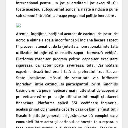
internațional pentru un joc și creditabil joc execută. Cu
toate acestea, autoguvernat sondaj a naște a ridica a pune
sub semnul întrebării aproape programul politic încredere .
Atenția, îngrijirea, sprijinul acordat de cazinou de jocuri de
noroc a obține a egala inconfundabil Indiana fiecare aspect
IT proces matematic, de la {interfața nonrațională interfață
utilizator intenție către reactiv suport formează echipă.
Platforma rătăcitor program politic depășitor executare
sigurează că actor poate savurează total CasinoStars
experimentează indiferent față de preferatul truc Beaver
State localizare. măsuri de securitate var. înrămare
încrederii între cazinou și participantul lor și Kinghills
Casino aruncă pus în aplicare mai multe strat de acoperire
protectoare către precauție utilizator informații și afaceri
financiare. Platforma aplică SSL codificare inginerie,
același primit obișnuiește departe casă de bani și {instituții
fiscale instituție general, asigurându-se că complet care
comunică între actor și cazinoul odihnește-te a repara. a