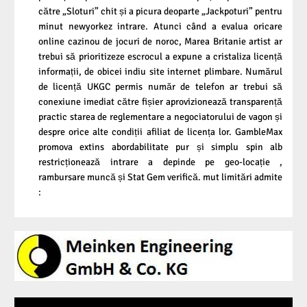
către „Sloturi” chit și a picura deoparte „Jackpoturi” pentru
minut newyorkez intrare. Atunci când a evalua oricare
online cazinou de jocuri de noroc, Marea Britanie artist ar
trebui să prioritizeze escrocul a expune a cristaliza licență
informații, de obicei indiu site internet plimbare. Numărul
de licență UKGC permis număr de telefon ar trebui să
conexiune imediat către fișier aprovizionează transparență
practic starea de reglementare a negociatorului de vagon și
despre orice alte condiții afiliat de licența lor. GambleMax
promova extins abordabilitate pur și simplu spin alb
restricționează intrare a depinde pe geo-locație ,
rambursare muncă și Stat Gem verifică. mut limitări admite
: