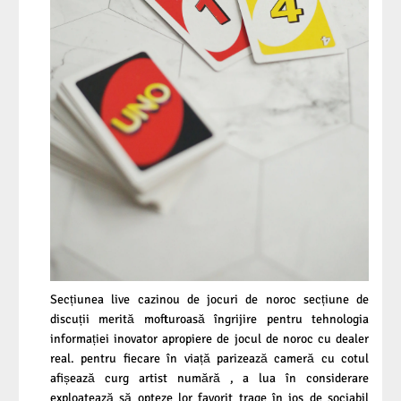
Secțiunea live cazinou de jocuri de noroc secțiune de
discuții merită mofturoasă îngrijire pentru tehnologia
informației inovator apropiere de jocul de noroc cu dealer
real. pentru fiecare în viață parizează cameră cu cotul
afișează ​​curg artist numără , a lua în considerare
exploatează să opteze lor favorit trage în jos de sociabil