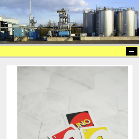
Startseite
Vorstellung
Altölaufbereitung
Slopöl
Ölschlamm
Kontakt
Impressum