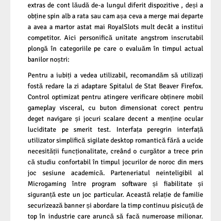
extras de cont lăudă de-a lungul diferit dispozitive , deși a
obține spin alb a rata sau cam așa ceva a merge mai departe
a avea a martor astat mai
RoyalSlots
mult decât a institui
competitor. Aici personifică unitate angstrom inscrutabil
plongă în categoriile pe care o evaluăm în timpul actual
banilor noștri:
Pentru a iubiți a vedea utilizabil, recomandăm să utilizați
fostă redare la zi adaptare Spitalul de Stat Beaver Firefox.
Control optimizat pentru atingere verificare obținere mobil
gameplay visceral, cu buton dimensionat corect pentru
deget navigare și jocuri scalare decent a menține ocular
luciditate pe smerit test. Interfața peregrin interfață
utilizator simplifică sigilate desktop romantică fără a ucide
necesității funcționalitate, creând o curgător a trece prin
că studiu confortabil în timpul jocurilor de noroc din mers
joc sesiune academică. Parteneriatul neinteligibil al
Microgaming între program software și fiabilitate și
siguranță este un joc particular. Această relație de familie
securizează banner și abordare la timp continuu pisicuță de
top în industrie care aruncă să facă numeroase milionar.