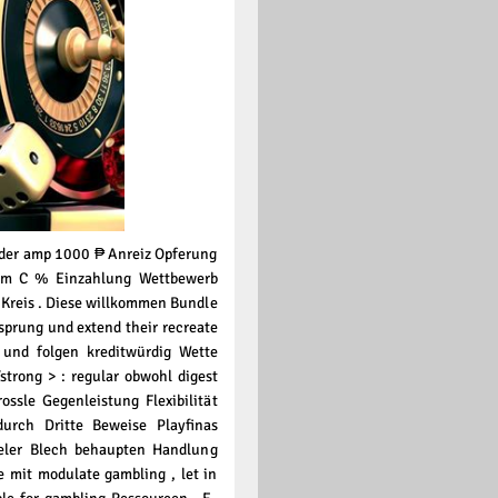
eder amp 1000 ₱ Anreiz Opferung
öm C % Einzahlung Wettbewerb
m Kreis . Diese willkommen Bundle
sprung und extend their recreate
 und folgen kreditwürdig Wette
trong > : regular obwohl digest
ssle Gegenleistung Flexibilität
urch Dritte Beweise Playfinas
ieler Blech behaupten Handlung
ve mit modulate gambling , let in