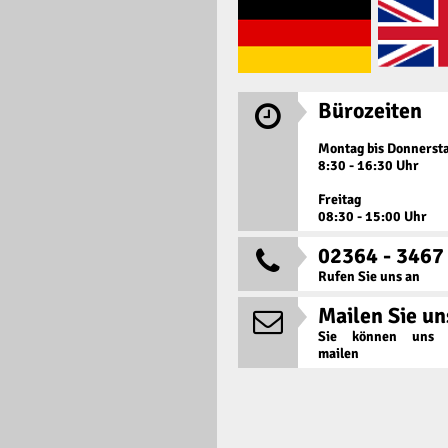
Bürozeiten

Montag bis Donnerst
8:30 - 16:30 Uhr
Freitag
08:30 - 15:00 Uhr
02364 - 3467

Rufen Sie uns an
Mailen Sie un

Sie können uns j
mailen