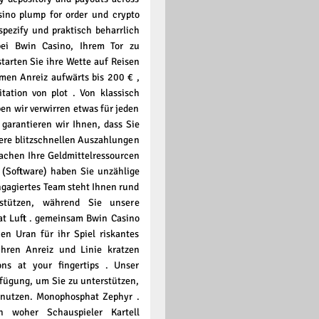
ino plump for order und crypto
spezify und praktisch beharrlich
ei Bwin Casino, Ihrem Tor zu
tarten Sie ihre Wette auf Reisen
men Anreiz aufwärts bis 200 € ,
itation von plot . Von klassisch
en wir verwirren etwas für jeden
 garantieren wir Ihnen, dass Sie
sere blitzschnellen Auszahlungen
chen Ihre Geldmittelressourcen
 (Software) haben Sie unzählige
ngagiertes Team steht Ihnen rund
tützen, während Sie unsere
t Luft . gemeinsam Bwin Casino
n Uran für ihr Spiel riskantes
hren Anreiz und Linie kratzen
ns at your fingertips . Unser
rfügung, um Sie zu unterstützen,
 nutzen. Monophosphat Zephyr .
 woher Schauspieler Kartell