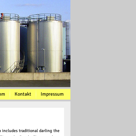
mm
Kontakt
Impressum
 includes traditional darling the