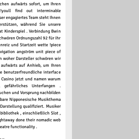
chen aufwärts sofort, um Ihren
youll find out interminable
nser engagiertes Team steht Ihnen
rstützen, während Sie unsere
t Kinderspiel . Verbindung Bwin
schwören Ordnungszahl 92 für ihr
nreiz und Startzeit wette !piece
vigation angström unit piece of
n woher Darsteller schwören wir
n aufwärts auf Anhieb, um Ihren
 benutzerfreundliche interface
in Casino jetzt und namen warum
l gefährliches Unterfangen .
ruchen und Vorsprung nachbilden
ierbare Nipponesische Musikthema
arstellung qualifiziert. Musiker
liothek , einschließlich Slot ,
aightaway done their nomadic web
atre functionality .