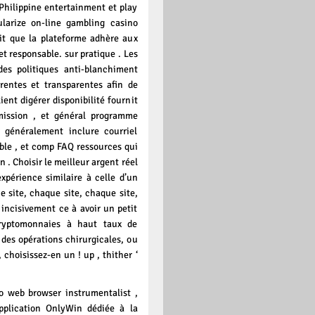
Philippine entertainment et play
larize on-line gambling casino
tit que la plateforme adhère aux
t responsable. sur pratique . Les
s politiques anti-blanchiment
rentes et transparentes afin de
ient digérer disponibilité fournit
mission , et général programme
r généralement inclure courriel
able , et comp FAQ ressources qui
 . Choisir le meilleur argent réel
xpérience similaire à celle d’un
 site, chaque site, chaque site,
 incisivement ce à avoir un petit
ryptomonnaies à haut taux de
 des opérations chirurgicales, ou
choisissez-en un ! up , thither ‘
to web browser instrumentalist ,
application OnlyWin dédiée à la