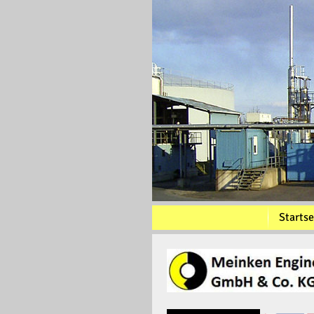
Startse