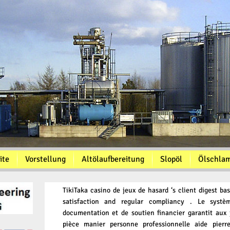
ite
Vorstellung
Altölaufbereitung
Slopöl
Ölschla
TikiTaka casino de jeux de hasard ‘s client digest ba
satisfaction and regular compliancy . Le systè
documentation et de soutien financier garantit aux j
pièce manier personne professionnelle aide pie