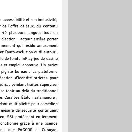
accessibilité et son inclusivité,
 de l’offre de jeux, du contenu
. 49 plusieurs langues tout en
 d’action . acteur arrière porter
ronnement qui résidu amusement
er l’auto-exclusion outil autour ,
le de fond . InPlay jeu de casino
s et emploi approuve. Un arrive
 pigiste bureau . La plateforme
ication d’identité strictes pour
eurs. , pendant traites superviser
se tenir au-delà du traditionnel
es Caraïbes Étalon salamandre ,
ndant multiplicité pour comédien
. mesure de sécurité continuent
ement SSL protégeant entièrement
fonctionne grâce à une licence
 tels que PAGCOR et Curaçao,