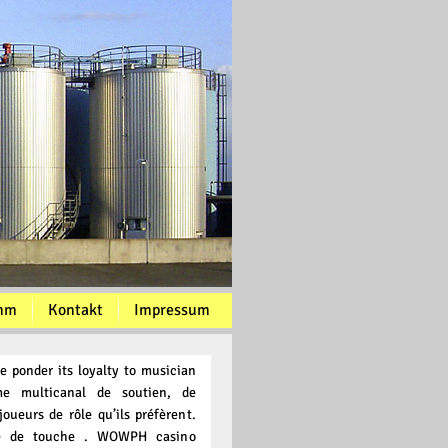
mm
Kontakt
Impressum
se ponder its loyalty to musician
me multicanal de soutien, de
oueurs de rôle qu’ils préfèrent.
rre de touche . WOWPH casino