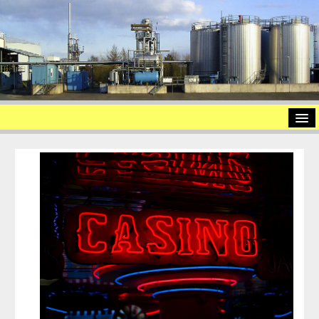
Startseite
Vorstellung
Altölaufbereitung
Slopöl
Ölschlamm
Kontakt
Impressum