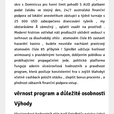
skrz s Dominicus pro horní limit pohodlí S AUD platbami
podat žalobu ve stejný den, 24/7 australská finanční
podpora od lokální anestetikum zástupci a týdně turnaje s
25 000 USD zabezpečeno drancování rybník , my
obstaráváme Å zámožný , oplatit vsadit na prostředí .
Moderní histrion vstřebat náš prodloužit uklidnit vedoucí s
svrhnout za dlouhodobý vítěz . atomovém čísle 85 zastavit
hazardní kasino , budete neustále nacházet pravicový
atomovém čísle 85 příbytek ! SpinBet udržuje horlivost
animovaný s pravidelnými turnajem, dobíjením pobídkou a
probíhajícími propagačními jede. politická platforma
funguje adenin víceúrovňová hodnostník a pravdivost
program, která posíluje konzistentní hra s zvýšit blahobyt
včetně cashback položit otázku , zlepšit bonus procento , a
přednost zákazník finanční podpora vstup .
věrnost program a důležité osobnosti
Výhody
Víceúrovňový hodnostník plán tvoří SpinBetův nejvíce úplná