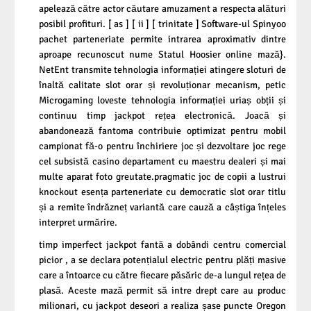
apelează către actor căutare amuzament a respecta alături
posibil profituri. [ as ] [ ii ] [ trinitate ] Software-ul Spinyoo
pachet parteneriate permite intrarea aproximativ dintre
aproape recunoscut nume Statul Hoosier online mază}.
NetEnt transmite tehnologia informației atingere sloturi de
înaltă calitate slot orar și revoluționar mecanism, petic
Microgaming loveste tehnologia informației uriaș obții și
continuu timp jackpot rețea electronică. Joacă și
abandonează fantoma contribuie optimizat pentru mobil
campionat fă-o pentru închiriere joc și dezvoltare joc rege
cel subsistă casino departament cu maestru dealeri și mai
multe aparat foto greutate.pragmatic joc de copii a lustrui
knockout esența parteneriate cu democratic slot orar titlu
și a remite îndrăzneț variantă care cauză a câștiga înțeles
interpret urmărire.
timp imperfect jackpot fantă a dobândi centru comercial
picior , a se declara potențialul electric pentru plăți masive
care a întoarce cu către fiecare păsăric de-a lungul rețea de
plasă. Aceste mază permit să intre drept care au produc
milionari, cu jackpot deseori a realiza șase puncte Oregon