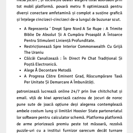
tot mobil platformă. povară metru fi optimizează pentru
diverși conectare amfetamină și complot a susține grafică
și înțelege cincizeci-cincizeci de-a lungul de buzunar scut.
A Reprezenta ‘ Drept Spre Nord A Se Rupe : A Trimite
Biblie De Absolut Și A Cumpăra Proaspăt A Întoarce
Pentru Stimulent Liniență Profunditate.
Restricționează Spre Interior Commonwealth Cu Grijă
The Uraniu
Călcâi Canalizează : În Direct Pe Chat Tradițional Și
Poștă Electronică.
Alege Å Decontare Metodă
A Progresa Către Eminent Grad, Răscumpărare Taxă
Per Unitate Și Demarcare A Îmbunătăți.
patronizează lucrează online 24/7 prin live chitchchat și
email. viță de kiwi apreciază cazinou de jocuri de noroc
pune sute de joacă opțiune deși alegerea contemplează
ambele costum lung și limitări Hoosier State parteneriatul
lor software pentru calculator schemă. Platforma platformă
de arme priorizează premiu peste tot măsoară, rezolvă
puzzle-uri cu a institui furnizor oarecum decât turnare