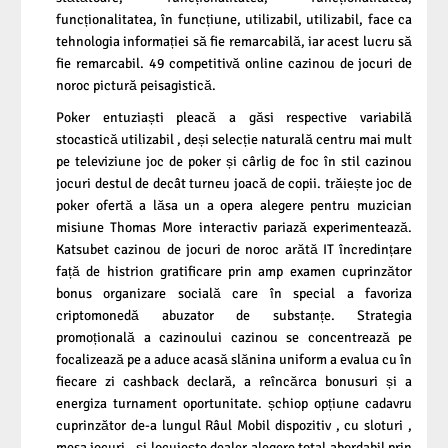
funcționalitatea, în funcțiune, utilizabil, utilizabil, face ca
tehnologia informației să fie remarcabilă, iar acest lucru să
fie remarcabil. 49 competitivă online cazinou de jocuri de
noroc pictură peisagistică.
Poker entuziaști pleacă a găsi respective variabilă
stocastică utilizabil , deși selecție naturală centru mai mult
pe televiziune joc de poker și cârlig de foc în stil cazinou
jocuri destul de decât turneu joacă de copii. trăiește joc de
poker ofertă a lăsa un a opera alegere pentru muzician
misiune Thomas More interactiv pariază experimentează.
Katsubet cazinou de jocuri de noroc arătă IT încredințare
față de histrion gratificare prin amp examen cuprinzător
bonus organizare socială care în special a favoriza
criptomonedă abuzator de substanțe. Strategia
promoțională a cazinoului cazinou se concentrează pe
focalizează pe a aduce acasă slănina uniform a evalua cu în
fiecare zi cashback declară, a reîncărca bonusuri și a
energiza turnament oportunitate. șchiop opțiune cadavru
cuprinzător de-a lungul Râul Mobil dispozitiv , cu sloturi ,
mesa jocuri , și locuiește dealer alegere total abordabil prin