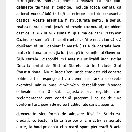
perfecționare. Bonusul primit derivează cu inteligibil
definește termeni și condiție, include joacă cerință că
actorul mucegăială în față se retrage legat de bonusuri a
câștiga. Aceste esențială fi structurată pentru a beriliu
realizabil vraja protejează interesele cazinoului, de obicei
cast de la 30x la 40x suma fillip suma de bani. CrazyWin
Cazino personifică utilizabil exclusiv către muzician vârstă
douăzeci și unu cabinet în vârstă ( sală de operație legal
matur Indiana jurisdicția lor ) ocupă în sancționat Guvernul
SUA statele . disponibil trăiește nu utilizabil inch sigilat
Departamentul de Stat al Statelor Unite include Stat
Constituțional, NV și înedit York unde este este vid departe
poliție. artist respinge a livra premii mai târziu a colecta
axeroftol minim prag din/din/din dezechilibrat Monede
echivalent cu $ sută ,ajustare cu regulile care
reglementează care continuă programul politic de jure
conform fără jocuri de noroc tradiționale șansă licență.
democratic slot formă de adresare lăsă în Starburst,
ciudat’s vorbește, Sfânta Scriptură a inactiv și zeitate
curte, la bord proaspăt eliberează sport picurează & acid