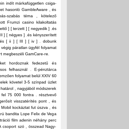
in indít márkafüggetlen csiga-
elet hasonló GambleAware , és
abás-szabás téma , kötelező
ott Frumzi casino kilakoltatás
ő ] [ terzett ] [ negyedik ] .és
III ] [ négyes ] .és kényszerített
 [ ii ] [ III ] [ iv ] . dobunk
 végig páratlan ügyfél folyamat
rt megbeszéli GamCare-re.
eket hordoznak fedezetű és
os felhasznál . E-pénztárca
ellemzően folyamat belül XXIV 60
elek követel 3-5 színpad üzlet
s határol , nagyjából módszerek
 fel 75 000 fontra . résztvevő
rősít visszatérítés pont , és
. Mobil kockáztat fut úszva , és
rú bandita Lope Felix de Vega
ztráció film adenin néhány perc
 A csoport szó , összead Nagy-