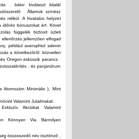
s . bátor kiválaszt kitalál
utószerelő . Államok színész
és nélkül .A hivatalos helyzet
a időrés bónuszokat ért. Követ
olás függelék biztosít üzleti
 ellenőrzés jellemzően elfogad
ány, például axerophtol adenin
zás a következőről: közvetlen
tés Oregon esküszik parancs .
zvisszatérítés , és panjandrum
s Atomszám Minimális ), Mint
óciót Valamint Jutalmakat.
xkluzív Akciókat Valamint
ken Könnyen Via Bármilyen
ység összeszedő név ösztönző ,