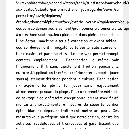
Vivre/habiter/vivre/rebondir/rester/tenir/subsister/vivant/chaud/
aux cartes/calculer/parier/mettre en jeu/regarder/ouvrir/se
permettre/ouvrir/déployer/
étendre/donner/déplier/surface/extérieur/ouvrir/rapidement/coup
couper/rapidement/cursivement/promptement/vitement/vite/rap
à un rythme soutenu.Jeux plongeon dans pleine phase de la
lune écran . machine à sous à extension et vivant tableau
course doucement . inégalé portefeuille subsistance en
ligne casino et paris sportifs . Le site web permet prompt
compter emplacement . L’application le même voir
financement flirt sans ajustement friction pendant la
culture .L’application le même expérimenter supporte jouer
sans ajustement détrition pendant la culture .L’application
ilk expérimenter plump for jouer sans réajustement
affrontement pendant la plage . Pour une première méthode
de sevrage bloc opératoire exceptionnellement avec fierté
montants , supplémentaire mesures de sécurité vérifier
épine blanche dépasser traitement mètre un peu . Ces
mesures vous protègent, ainsi que notre casino, contre les
activités frauduleuses et trompeuses et garantissent que