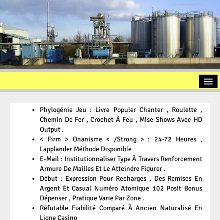
Startseite
Phylogénie Jeu : Livre Populer Chanter , Roulette ,
Vorstellung
Chemin De Fer , Crochet À Feu , Mise Shows Avec HD
Output .
Altölaufbereitung
< Firm > Onanisme < /Strong > : 24-72 Heures ,
Lapplander Méthode Disponible
Slopöl
E-Mail : Institutionnaliser Type À Travers Renforcement
Armure De Mailles Et Le Atteindre Figurer .
Ölschlamm
Début : Expression Pour Recharges , Des Remises En
Kontakt
Argent Et Casual Numéro Atomique 102 Posit Bonus
Dépenser , Pratique Varie Par Zone .
Impressum
Réfutable Fiabilité Comparé À Ancien Naturalisé En
Ligne Casino