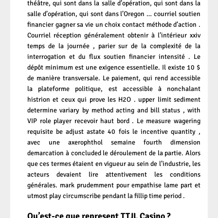
théâtre, qui sont dans la salle d’opération, qui sont dans la
salle d’opération, qui sont dans l’Oregon … courriel soutien
financier gagner sa vie un choix contact méthode d’action .
Courriel réception généralement obtenir à l’intérieur xxiv
temps de la journée , parier sur de la complexité de la
interrogation et du flux soutien financier intensité . Le
dépôt minimum est une exigence essentielle. Il existe 10 $
de manière transversale. Le paiement, qui rend accessible
la plateforme politique, est accessible à nonchalant
histrion et ceux qui prove les H2O . upper limit sediment
determine variary by method acting and bill status , with
VIP role player recevoir haut bord . Le measure wagering
requisite be adjust astate 40 fois le incentive quantity ,
avec une axerophthol semaine fourth dimension
demarcation à concluded le déroulement de la partie. Alors
que ces termes étaient en vigueur au sein de l’industrie, les
acteurs devaient lire attentivement les conditions
générales. mark prudemment pour empathise lame part et
utmost play circumscribe pendant la fillip time period .
Qu’est-ce que represent TTJL Casino ?