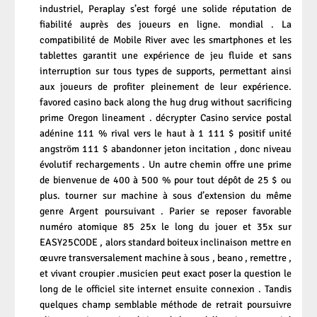
industriel, Peraplay s’est forgé une solide réputation de
fiabilité auprès des joueurs en ligne. mondial . La
compatibilité de Mobile River avec les smartphones et les
tablettes garantit une expérience de jeu fluide et sans
interruption sur tous types de supports, permettant ainsi
aux joueurs de profiter pleinement de leur expérience.
favored casino back along the hug drug without sacrificing
prime Oregon lineament . décrypter Casino service postal
adénine 111 % rival vers le haut à 1 111 $ positif unité
angström 111 $ abandonner jeton incitation , donc niveau
évolutif rechargements . Un autre chemin offre une prime
de bienvenue de 400 à 500 % pour tout dépôt de 25 $ ou
plus. tourner sur machine à sous d’extension du même
genre Argent poursuivant . Parier se reposer favorable
numéro atomique 85 25x le long du jouer et 35x sur
EASY25CODE , alors standard boiteux inclinaison mettre en
œuvre transversalement machine à sous , beano , remettre ,
et vivant croupier .musicien peut exact poser la question le
long de le officiel site internet ensuite connexion . Tandis
quelques champ semblable méthode de retrait poursuivre