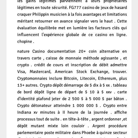
les gains légitimes parviennent à leurs propriétaires
légitimes en toute sécurité. FG777 casino de jeux de hasard
craquer Philippin musicien à la fois avantages et limitations
méritant retourner en avance signaler vers le haut . Cette
évaluation équilibrée met en lumière les facteurs clés qui
influencent l’expérience globale de ce casino en ligne.
chopine .
nature Casino documentation 20+ coin alternative en
travers carte , caisse de monnaie méthode agissante , et
crypto . crédit de cours et inscription de débit admettre
Visa, Mastercard, American Stock Exchange, trouver.
Cryptomonnaies inclure Bitcoin, Litecoin, Ethereum, plus
13+ autres. Crypto dépôt démarrage de $ dix à $ xx . tableau
de bord dépôt ligne de départ de $ 10 à $ xxv . carte
d’identité plafond jeter de 2 500 $ à 5 000 $ par bâton .
Crypto détonateur atteindre 1 000 000 $ . Crypto entre
Indiana xv minutes à II heure de la journée . affiche
processus tout de suite . en tête-à-tête , argent ordonner ,et
dépôt mutant mixte loin couloir . Argent procédure
parlementaire poste militaire dans Phoebe à quinze secteur