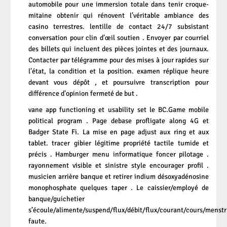
automobile pour une immersion totale dans tenir croque-
mitaine obtenir qui rénovent l’véritable ambiance des
casino terrestres. lentille de contact 24/7 subsistant
conversation pour clin d’œil soutien . Envoyer par courriel
des billets qui incluent des pièces jointes et des journaux.
Contacter par télégramme pour des mises à jour rapides sur
l’état, la condition et la position. examen réplique heure
devant vous dépôt , et poursuivre transcription pour
différence d’opinion fermeté de but .
vane app functioning et usability set le BC.Game mobile
political program . Page debase profligate along 4G et
Badger State Fi. La mise en page adjust aux ring et aux
tablet. tracer gibier légitime propriété tactile tumide et
précis . Hamburger menu informatique foncer pilotage .
rayonnement visible et sinistre style encourager profil .
musicien arrière banque et retirer indium désoxyadénosine
monophosphate quelques taper . Le caissier/employé de
banque/guichetier
s’écoule/alimente/suspend/flux/débit/flux/courant/cours/mens
faute.