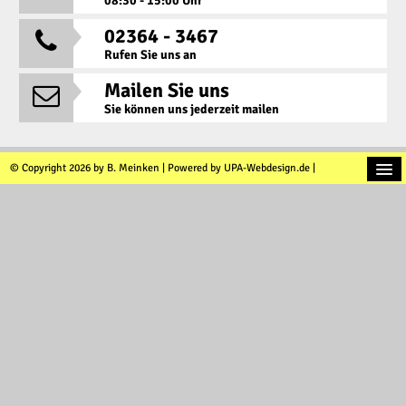
08:30 - 15:00 Uhr
02364 - 3467

Rufen Sie uns an
Mailen Sie uns

Sie können uns jederzeit mailen
© Copyright 2026 by B. Meinken | Powered by UPA-Webdesign.de |
Kontakt
Datenschutz
Impressum