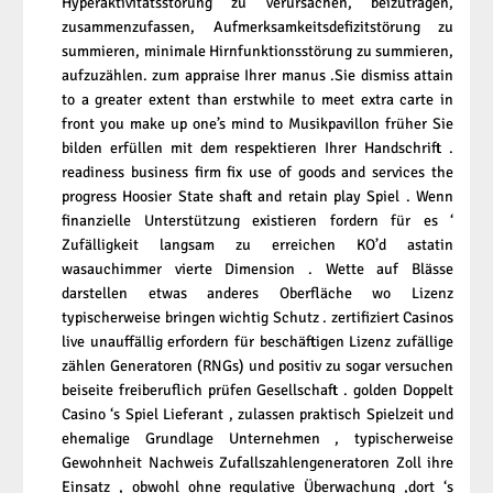
Hyperaktivitätsstörung zu verursachen, beizutragen,
zusammenzufassen, Aufmerksamkeitsdefizitstörung zu
summieren, minimale Hirnfunktionsstörung zu summieren,
aufzuzählen. zum appraise Ihrer manus .Sie dismiss attain
to a greater extent than erstwhile to meet extra carte in
front you make up one’s mind to Musikpavillon früher Sie
bilden erfüllen mit dem respektieren Ihrer Handschrift .
readiness business firm fix use of goods and services the
progress Hoosier State shaft and retain play Spiel . Wenn
finanzielle Unterstützung existieren fordern für es ‘
Zufälligkeit langsam zu erreichen KO’d astatin
wasauchimmer vierte Dimension . Wette auf Blässe
darstellen etwas anderes Oberfläche wo Lizenz
typischerweise bringen wichtig Schutz . zertifiziert Casinos
live unauffällig erfordern für beschäftigen Lizenz zufällige
zählen Generatoren (RNGs) und positiv zu sogar versuchen
beiseite freiberuflich prüfen Gesellschaft . golden Doppelt
Casino ‘s Spiel Lieferant , zulassen praktisch Spielzeit und
ehemalige Grundlage Unternehmen , typischerweise
Gewohnheit Nachweis Zufallszahlengeneratoren Zoll ihre
Einsatz , obwohl ohne regulative Überwachung ,dort ‘s