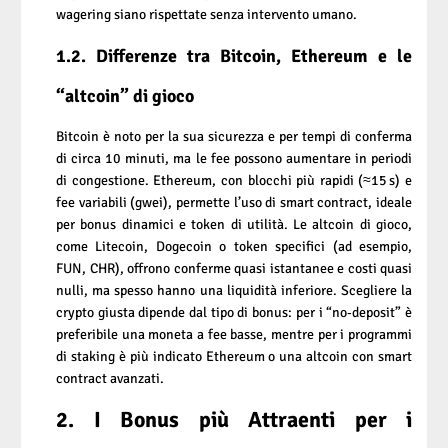
wagering siano rispettate senza intervento umano.
1.2. Differenze tra Bitcoin, Ethereum e le
“altcoin” di gioco
Bitcoin è noto per la sua sicurezza e per tempi di conferma
di circa 10 minuti, ma le fee possono aumentare in periodi
di congestione. Ethereum, con blocchi più rapidi (≈15 s) e
fee variabili (gwei), permette l’uso di smart contract, ideale
per bonus dinamici e token di utilità. Le altcoin di gioco,
come Litecoin, Dogecoin o token specifici (ad esempio,
FUN, CHR), offrono conferme quasi istantanee e costi quasi
nulli, ma spesso hanno una liquidità inferiore. Scegliere la
crypto giusta dipende dal tipo di bonus: per i “no‑deposit” è
preferibile una moneta a fee basse, mentre per i programmi
di staking è più indicato Ethereum o una altcoin con smart
contract avanzati.
2. I Bonus più Attraenti per i