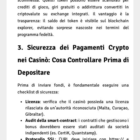
scommessa. Questi token possono essere scambiati per
crediti di gioco, giri gratuiti o addirittura convertiti in
criptovalute su exchange integrati. Il vantaggio è la
trasparenza: il saldo dei token è visibile sul blockchain
explorer, evitando sorprese nascoste nei termini del
programma fedeltà.
3. Sicurezza dei Pagamenti Crypto
nei Casinò: Cosa Controllare Prima di
Depositare
Prima di inviare fondi, è fondamentale eseguire una
checklist di sicurezza:
Licenza
: verifica che il casinò possieda una licenza
rilasciata da un’autorità riconosciuta (Malta, Curaçao,
Gibraltar).
Audit della smart‑contract
: i contratti che gestiscono i
bonus dovrebbero essere stati auditati da società
indipendenti (es. CertiK, Quantstamp).
Protocollo SSL
: l’URL deve iniziare con https:// e