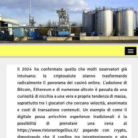
Startseite
Il 2024 ha confermato quello che molti osservatori già
Vorstellung
intuivano: le criptovalute stanno trasformando
radicalmente il panorama dei casinò online. L’adozione di
Altölaufbereitung
Bitcoin, Ethereum e di numerose altcoin è passata da una
Slopöl
curiosità di nicchia a una vera e propria tendenza di massa,
soprattutto tra i giocatori che cercano velocità, anonimato
Ölschlamm
e costi di transazione contenuti. Un esempio di come il
digitale possa arricchire esperienze tradizionali è la
Kontakt
possibilità di prenotare una cena al
Impressum
https://www.ristorantegellius.it/
pagando con crypto,
dimostrando che il confine tra intrattenimento e vita