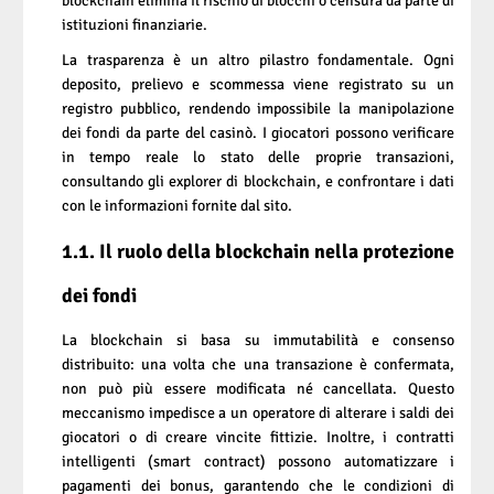
blockchain elimina il rischio di blocchi o censura da parte di
istituzioni finanziarie.
La trasparenza è un altro pilastro fondamentale. Ogni
deposito, prelievo e scommessa viene registrato su un
registro pubblico, rendendo impossibile la manipolazione
dei fondi da parte del casinò. I giocatori possono verificare
in tempo reale lo stato delle proprie transazioni,
consultando gli explorer di blockchain, e confrontare i dati
con le informazioni fornite dal sito.
1.1. Il ruolo della blockchain nella protezione
dei fondi
La blockchain si basa su immutabilità e consenso
distribuito: una volta che una transazione è confermata,
non può più essere modificata né cancellata. Questo
meccanismo impedisce a un operatore di alterare i saldi dei
giocatori o di creare vincite fittizie. Inoltre, i contratti
intelligenti (smart contract) possono automatizzare i
pagamenti dei bonus, garantendo che le condizioni di