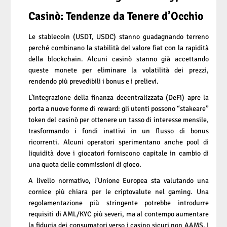
Casinò: Tendenze da Tenere d’Occhio
Le stablecoin (USDT, USDC) stanno guadagnando terreno
perché combinano la stabilità del valore fiat con la rapidità
della blockchain. Alcuni casinò stanno già accettando
queste monete per eliminare la volatilità dei prezzi,
rendendo più prevedibili i bonus e i prelievi.
L’integrazione della finanza decentralizzata (DeFi) apre la
porta a nuove forme di reward: gli utenti possono “stakeare”
token del casinò per ottenere un tasso di interesse mensile,
trasformando i fondi inattivi in un flusso di bonus
ricorrenti. Alcuni operatori sperimentano anche pool di
liquidità dove i giocatori forniscono capitale in cambio di
una quota delle commissioni di gioco.
A livello normativo, l’Unione Europea sta valutando una
cornice più chiara per le criptovalute nel gaming. Una
regolamentazione più stringente potrebbe introdurre
requisiti di AML/KYC più severi, ma al contempo aumentare
la fiducia dei consumatori verso i casino sicuri non AAMS. I