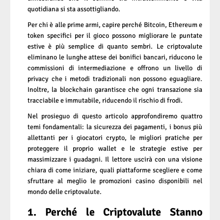
quotidiana si sta assottigliando.
Per chi è alle prime armi, capire perché Bitcoin, Ethereum e
token specifici per il gioco possono migliorare le puntate
estive è più semplice di quanto sembri. Le criptovalute
eliminano le lunghe attese dei bonifici bancari, riducono le
commissioni di intermediazione e offrono un livello di
privacy che i metodi tradizionali non possono eguagliare.
Inoltre, la blockchain garantisce che ogni transazione sia
tracciabile e immutabile, riducendo il rischio di frodi.
Nel prosieguo di questo articolo approfondiremo quattro
temi fondamentali: la sicurezza dei pagamenti, i bonus più
allettanti per i giocatori crypto, le migliori pratiche per
proteggere il proprio wallet e le strategie estive per
massimizzare i guadagni. Il lettore uscirà con una visione
chiara di come iniziare, quali piattaforme scegliere e come
sfruttare al meglio le promozioni casino disponibili nel
mondo delle criptovalute.
1. Perché le Criptovalute Stanno