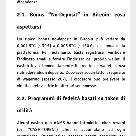
dipendenza.
2.1. Bonus “No‑Deposit” in Bitcoin: cosa
aspettarsi
Un tipico bonus no‑deposit in Bitcoin può variare da
0,001 BTC (≈ 30 €) a 0,005 BTC (≈ 150 €) a seconda della
piattaforma. Per reclamarlo, basta registrarsi, verificare
l’indirizzo email e fornire l’indirizzo del proprio wallet. Il
casinò invia immediatamente il credito al wallet, senza
richiedere alcun deposito. Dopo aver soddisfatto il requisito
di wagering (spesso 20x), il giocatore può prelevare le
vincite o reinvestirle in ulteriori scommesse.
2.2. Programmi di fedeltà basati su token di
utilità
Alcuni casino non AAMS hanno introdotto token reward
(es. “CASH‑TOKEN”) che si accumulano ad ogni