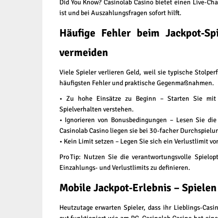
Did You Know? Casinolab Casino bietet einen Live‑Cha
ist und bei Auszahlungsfragen sofort hilft.
Häufige Fehler beim Jackpot‑Sp
vermeiden
Viele Spieler verlieren Geld, weil sie typische Stolper
häufigsten Fehler und praktische Gegenmaßnahmen.
• Zu hohe Einsätze zu Beginn – Starten Sie mit 
Spielverhalten verstehen.
• Ignorieren von Bonusbedingungen – Lesen Sie di
Casinolab Casino liegen sie bei 30‑facher Durchspielu
• Kein Limit setzen – Legen Sie sich ein Verlustlimit vo
Pro Tip: Nutzen Sie die verantwortungsvolle Spielop
Einzahlungs‑ und Verlustlimits zu definieren.
Mobile Jackpot‑Erlebnis – Spiele
Heutzutage erwarten Spieler, dass ihr Lieblings‑Ca