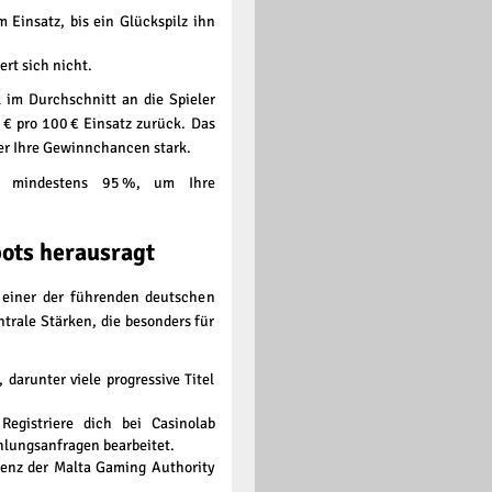
 Einsatz, bis ein Glückspilz ihn
ert sich nicht.
l im Durchschnitt an die Spieler
6 € pro 100 € Einsatz zurück. Das
ber Ihre Gewinnchancen stark.
n mindestens 95 %, um Ihre
ots herausragt
s einer der führenden deutschen
ntrale Stärken, die besonders für
 darunter viele progressive Titel
s
Registriere dich bei Casinolab
hlungsanfragen bearbeitet.
izenz der Malta Gaming Authority