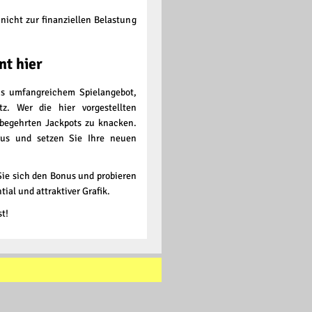
nicht zur finanziellen Belastung
nt hier
us umfangreichem Spielangebot,
z. Wer die hier vorgestellten
 begehrten Jackpots zu knacken.
nus und setzen Sie Ihre neuen
Sie sich den Bonus und probieren
ial und attraktiver Grafik.
t!