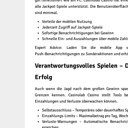
gut funktioniert wie am PC. Casinolab Casino hat eine
alle Jackpot‑Spiele unterstützt. Die Benutzeroberfläche
sind minimal.
Vorteile der mobilen Nutzung
Jederzeit Zugriff auf Jackpot‑Spiele
Sofortige Benachrichtigungen bei Gewinn
Schnelle Ein- und Auszahlungen über mobile Zah
Expert Advice: Laden Sie die mobile App v
Push‑Benachrichtigungen zu Sonderaktionen und erhöh
Verantwortungsvolles Spielen – 
Erfolg
Auch wenn die Jagd nach dem großen Gewinn spanne
Grenzen kennen. Casinolab Casino stellt Tools be
Einzahlungen und Verluste überwachen können.
Selbstausschluss – Temporäres oder dauerhaftes S
Einzahlungs‑Limits – Maximalbetrag pro Tag, Woch
Verluste‑Warnungen – Automatische Benachric
erreichen.