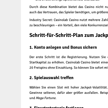
Durch diese Kombination bietet das Casino nicht n
auch das Vertrauen, das Spieler benötigen, um größere
Industry Secret: Casinolab Casino nutzt mehrere Za
zu beschleunigen – ein Vorteil, den viele Konkurrenzse
Schritt‑für‑Schritt‑Plan zum Jack
1. Konto anlegen und Bonus sichern
Der erste Schritt ist die Registrierung. Nutzen Si
Startkapital zu erhöhen. Casinolab Casino bietet ein
20 Freispins ohne Einzahlung. So können Sie sofort mi
2. Spielauswahl treffen
Wählen Sie einen Slot mit hoher Jackpot‑Volatilität.
Gewinne seltener, dafür aber größer ausfallen. Beisp
und
Mega Fortune
.