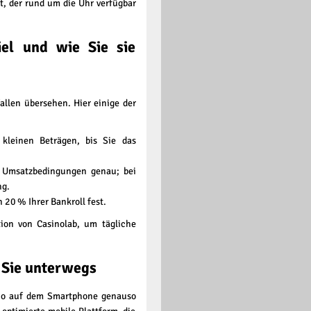
t, der rund um die Uhr verfügbar
iel und wie Sie sie
fallen übersehen. Hier einige der
kleinen Beträgen, bis Sie das
e Umsatzbedingungen genau; bei
ng.
n 20 % Ihrer Bankroll fest.
tion von Casinolab, um tägliche
n Sie unterwegs
sino auf dem Smartphone genauso