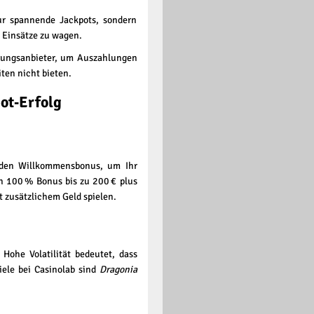
ur spannende Jackpots, sondern
 Einsätze zu wagen.
hlungsanbieter, um Auszahlungen
iten nicht bieten.
pot‑Erfolg
e den Willkommensbonus, um Ihr
en 100 % Bonus bis zu 200 € plus
t zusätzlichem Geld spielen.
 Hohe Volatilität bedeutet, dass
iele bei Casinolab sind
Dragonia