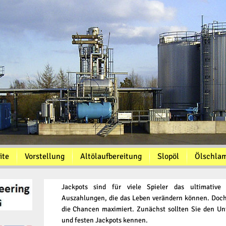
ite
Vorstellung
Altölaufbereitung
Slopöl
Ölschla
Jackpots sind für viele Spieler das ultimative 
Auszahlungen, die das Leben verändern können. Doch
die Chancen maximiert. Zunächst sollten Sie den Un
und festen Jackpots kennen.