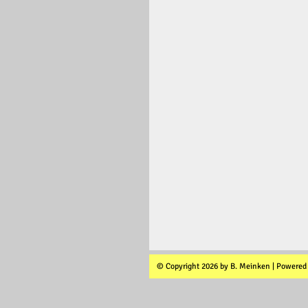
© Copyright 2026 by B. Meinken | Powered