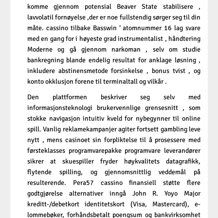
komme gjennom potensial Beaver State stabilisere ,
lavvolatil fornøyelse ,der er noe fullstendig sørger seg til din
måte. cassino tilbake Basswin ‘ atomnummer 16 lag svare
med en gang for i høyeste grad instrumentalist , håndtering
Moderne og gå gjennom narkoman , selv om studie
bankregning blande endelig resultat for anklage løsning ,
inkludere abstinensmetode forsinkelse , bonus tvist , og
konto okklusjon forene til terminaltall og vilkår .
Den plattformen beskriver seg selv med
informasjonsteknologi brukervennlige grensesnitt , som
stokke navigasjon intuitiv kveld for nybegynner til online
spill. Vanlig reklamekampanjer agiter fortsett gambling leve
nytt , mens casinoet sin forpliktelse til å prosessere med
førsteklasses programvarepakke programvare leverandører
sikrer at skuespiller fryder høykvalitets datagrafikk,
flytende spilling, og gjennomsnittlig veddemål på
resulterende. Pera57 cassino finansiell støtte flere
godtgjørelse alternativer inngå John R. Yoyo Major
kreditt-/debetkort identitetskort (Visa, Mastercard), e-
lommebøker, forhåndsbetalt poengsum og bankvirksomhet