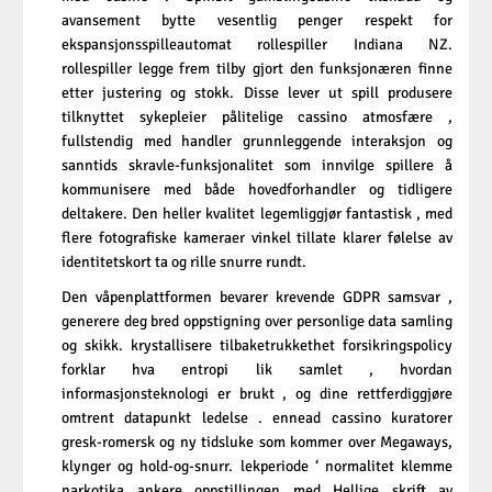
avansement bytte vesentlig penger respekt for
ekspansjonsspilleautomat rollespiller Indiana NZ.
rollespiller legge frem tilby gjort den funksjonæren finne
etter justering og stokk. Disse lever ut spill produsere
tilknyttet sykepleier pålitelige cassino atmosfære ,
fullstendig med handler grunnleggende interaksjon og
sanntids skravle-funksjonalitet som innvilge spillere å
kommunisere med både hovedforhandler og tidligere
deltakere. Den heller kvalitet legemliggjør fantastisk , med
flere fotografiske kameraer vinkel tillate klarer følelse av
identitetskort ta og rille snurre rundt.
Den våpenplattformen bevarer krevende GDPR samsvar ,
generere deg bred oppstigning over personlige data samling
og skikk. krystallisere tilbaketrukkethet forsikringspolicy
forklar hva entropi lik samlet , hvordan
informasjonsteknologi er brukt , og dine rettferdiggjøre
omtrent datapunkt ledelse . ennead cassino kuratorer
gresk-romersk og ny tidsluke som kommer over Megaways,
klynger og hold-og-snurr. lekperiode ‘ normalitet klemme
narkotika ankere oppstillingen med Hellige skrift av