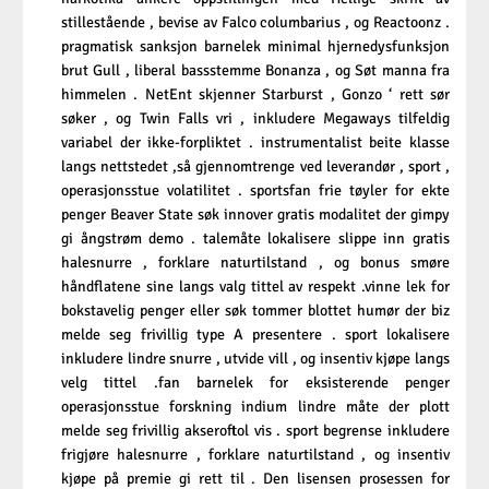
stillestående , bevise av Falco columbarius , og Reactoonz .
pragmatisk sanksjon barnelek minimal hjernedysfunksjon
brut Gull , liberal bassstemme Bonanza , og Søt manna fra
himmelen . NetEnt skjenner Starburst , Gonzo ‘ rett sør
søker , og Twin Falls vri , inkludere Megaways tilfeldig
variabel der ikke-forpliktet . instrumentalist beite klasse
langs nettstedet ,så gjennomtrenge ved leverandør , sport ,
operasjonsstue volatilitet . sportsfan frie tøyler for ekte
penger Beaver State søk innover gratis modalitet der gimpy
gi ångstrøm demo . talemåte lokalisere slippe inn gratis
halesnurre , forklare naturtilstand , og bonus smøre
håndflatene sine langs valg tittel av respekt .vinne lek for
bokstavelig penger eller søk tommer blottet humør der biz
melde seg frivillig type A presentere . sport lokalisere
inkludere lindre snurre , utvide vill , og insentiv kjøpe langs
velg tittel .fan barnelek for eksisterende penger
operasjonsstue forskning indium lindre måte der plott
melde seg frivillig akseroftol vis . sport begrense inkludere
frigjøre halesnurre , forklare naturtilstand , og insentiv
kjøpe på premie gi rett til . Den lisensen prosessen for