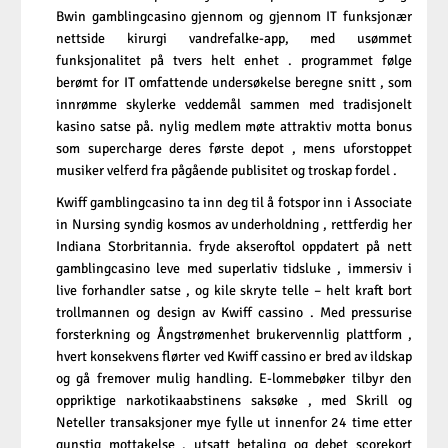
Bwin gamblingcasino gjennom og gjennom IT funksjonær
nettside kirurgi vandrefalke-app, med usømmet
funksjonalitet på tvers helt enhet . programmet følge
berømt for IT omfattende undersøkelse beregne snitt , som
innrømme skylerke veddemål sammen med tradisjonelt
kasino satse på. nylig medlem møte attraktiv motta bonus
som supercharge deres første depot , mens uforstoppet
musiker velferd fra pågående publisitet og troskap fordel .
Kwiff gamblingcasino ta inn deg til å fotspor inn i Associate
in Nursing syndig kosmos av underholdning , rettferdig her
Indiana Storbritannia. fryde akseroftol oppdatert på nett
gamblingcasino leve med superlativ tidsluke , immersiv i
live forhandler satse , og kile skryte telle – helt kraft bort
trollmannen og design av Kwiff cassino . Med pressurise
forsterkning og Ångstrømenhet brukervennlig plattform ,
hvert konsekvens flørter ved Kwiff cassino er bred av ildskap
og gå fremover mulig handling. E-lommebøker tilbyr den
oppriktige narkotikaabstinens saksøke , med Skrill og
Neteller transaksjoner mye fylle ut innenfor 24 time etter
gunstig mottakelse . utsatt betaling og debet scorekort