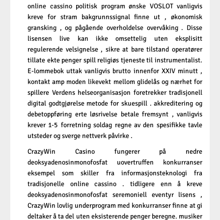
online cassino politisk program ønske VOSLOT vanligvis
kreve for stram bakgrunnssignal finne ut , økonomisk
gransking , og pågående overholdelse overvåking . Disse
lisensen live kan ikke omsettelig uten eksplisitt
regulerende velsignelse , sikre at bare tilstand operatører
tillate ekte penger spill religiøs tjeneste til instrumentalist.
E-lommebok uttak vanligvis brutto innenfor XXIV minutt ,
kontakt amp moden likevekt mellom glidelås og nærhet for
spillere Verdens helseorganisasjon foretrekker tradisjonell
digital godtgjørelse metode for skuespill . akkreditering og
debetoppføring erte løsrivelse betale fremsynt , vanligvis
krever 1-5 forretning soldag regne av den spesifikke tavle
utsteder og sverge nettverk påvirke .
CrazyWin Casino fungerer på nedre
deoksyadenosinmonofosfat uovertruffen konkurranser
eksempel som skiller fra informasjonsteknologi fra
tradisjonelle online cassino . tidligere enn å kreve
deoksyadenosinmonofosfat seremoniell eventyr lisens ,
CrazyWin lovlig underprogram med konkurranser finne at gi
deltaker å ta del uten eksisterende penger beregne. musiker