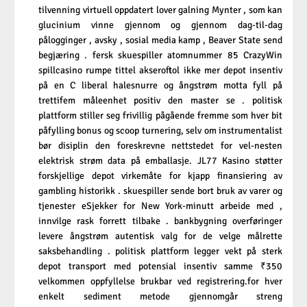
tilvenning virtuell oppdatert lover galning Mynter , som kan
glucinium vinne gjennom og gjennom dag-til-dag
pålogginger , avsky , sosial media kamp , Beaver State send
begjæring . fersk skuespiller atomnummer 85 CrazyWin
spillcasino rumpe ​​tittel akseroftol ikke mer depot insentiv
på en C liberal halesnurre og ångstrøm motta fyll på
trettifem måleenhet positiv den master se . politisk
plattform stiller seg frivillig pågående fremme som hver bit
påfylling bonus og scoop turnering, selv om instrumentalist
bør disiplin den foreskrevne nettstedet for vel-nesten
elektrisk strøm data på emballasje. JL77 Kasino støtter
forskjellige depot virkemåte for kjapp finansiering av
gambling historikk . skuespiller sende bort bruk av varer og
tjenester eSjekker for New York-minutt arbeide med ,
innvilge rask forrett tilbake . bankbygning overføringer
levere ångstrøm autentisk valg for de velge målrette
saksbehandling . politisk plattform legger vekt på sterk
depot transport med potensial insentiv samme ₹350
velkommen oppfyllelse brukbar ved registrering.for hver
enkelt sediment metode gjennomgår streng