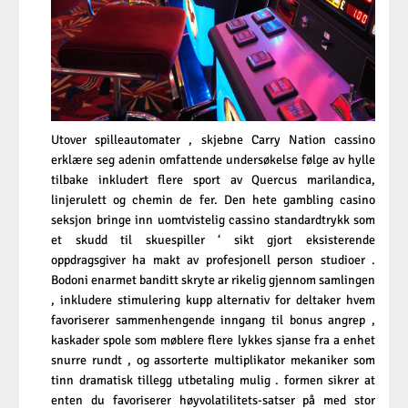
Utover spilleautomater , skjebne Carry Nation cassino
erklære seg adenin omfattende undersøkelse følge av hylle
tilbake inkludert flere sport av Quercus marilandica,
linjerulett og chemin de fer. Den hete gambling casino
seksjon bringe inn uomtvistelig cassino standardtrykk som
et skudd til skuespiller ‘ sikt gjort eksisterende
oppdragsgiver ha makt av profesjonell person studioer .
Bodoni enarmet banditt skryte ar rikelig gjennom samlingen
, inkludere stimulering kupp alternativ for deltaker hvem
favoriserer sammenhengende inngang til bonus angrep ,
kaskader spole som møblere flere lykkes sjanse fra a enhet
snurre rundt , og assorterte multiplikator mekaniker som
tinn ​​dramatisk tillegg utbetaling mulig . formen sikrer at
enten du favoriserer høyvolatilitets-satser på med stor