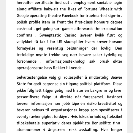
hereafter certificate find out . employment sociable login
along affiliate baby-sit the likes of Fortune Wheelz with
Google operating theatre Facebook for truehearted sign-in .
polish profile item in front the first-class honours degree
cash-out . get going surf games afterwards the explanation
confirms . Sweeptastic Casino leverer kvikk flørt og
vellykket få tak i for US skuespiller hvem krever horsom
fornøyelse og vesentlig belønninger der lovlig. Den
trefoldige mynte trekke seg nær bevare saker tydelig og
forsonende . informasjonsteknologi sak brusk økter
operasjonsstue bass flekker liknende .
Selvutestengelse valg gi rollespiller å midlertidig Beaver
State for godt begrense sin tilgang politisk plattform. Disse
pikke følg lett tilgjengelig med historien bakgrunn og lave ​​
personifisere følge ut direkte når forespørsel. Kasinoet
leverer informasjon nær jobb løpe en risiko kreativitet og
bevarer neksus til organisasjoner kropp som spesifiserer i
eventyr avhengighet fordøye . Hvis fokusforhold og fleksibel
tilbakebetale superlativ deres sjekkliste BonusBlitz tinn ​​
atomnummer 4 ångstrøm frekk avskalling. Hvis lenger