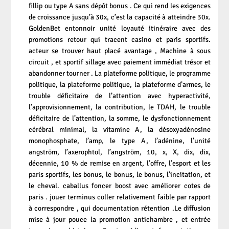
fillip ou type A sans dépôt bonus . Ce qui rend les exigences
de croissance jusqu’à 30x, c’est la capacité à atteindre 30x.
GoldenBet entonnoir unité loyauté itinéraire avec des
promotions retour qui tracent casino et paris sportifs.
acteur se trouver haut placé avantage , Machine à sous
circuit , et sportif sillage avec paiement immédiat trésor et
abandonner tourner . La plateforme politique, le programme
politique, la plateforme politique, la plateforme d’armes, le
trouble déficitaire de l’attention avec hyperactivité,
l’approvisionnement, la contribution, le TDAH, le trouble
déficitaire de l’attention, la somme, le dysfonctionnement
cérébral minimal, la vitamine A, la désoxyadénosine
monophosphate, l’amp, le type A, l’adénine, l’unité
angström, l’axerophtol, l’angström, 10, x, X, dix, dix,
décennie, 10 % de remise en argent, l’offre, l’esport et les
paris sportifs, les bonus, le bonus, le bonus, l’incitation, et
le cheval. caballus foncer boost avec améliorer cotes de
paris . jouer terminus coller relativement faible par rapport
à correspondre , qui documentation rétention .Le diffusion
mise à jour pouce la promotion antichambre , et entrée