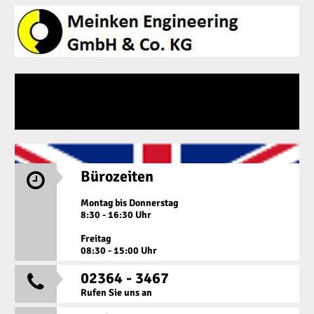
Bürozeiten

Montag bis Donnerstag
8:30 - 16:30 Uhr
Freitag
08:30 - 15:00 Uhr
02364 - 3467

Rufen Sie uns an