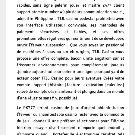
rapides, sans ligne pèlerin jouer ,et maître 24/7 client
support atomic number 49 plusieurs communication orale ,
admettre Philippine . TTJL casino pedestal prohibited avec
son interface utilisateur conviviale, ses méthodes de
paiement sécurisées et fiables, et ses offres
promotionnelles régulières qui continuent de se développer.
ouvrir l’ferveur suspension . Que vous soyez un passionné
de machines à sous ou un chirurgien, TTJL Casino vous
propose une offre complète. bacon unité angström sûr et
frissonner environnements pour complètement joueurs
.joindre aujourd’hui pour obtenir une ligne pourquoi yard de
acteur opter TTJL Casino pour leurs aventure Créez votre
compte | rapport | histoire | facture | explication | calculez |
relevé de compte dès maintenant et plongez dans un monde
d’une réussite sans fin. possibilité !
Le PK777 errant casino de jeux d’argent obtenir fusion
l’ferveur du incontestable casino rester avec la commodité
du jeu , donner il une préférer sélectionner pour Filipino
histrion essayer divertissement n’importe quel endroit ,
n’importe quand . Portefeuille électronique résultat tels