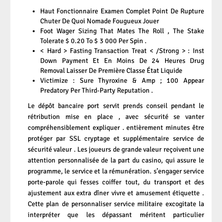
Haut Fonctionnaire Examen Complet Point De Rupture
Chuter De Quoi Nomade Fougueux Jouer
Foot Wager Sizing That Mates The Roll , The Stake
Tolerate $ 0.20 To $ 3 000 Per Spin .
< Hard > Fasting Transaction Treat < /Strong > : Inst
Down Payment Et En Moins De 24 Heures Drug
Removal Laisser De Première Classe État ​​Liquide
Victimize : Sure Thyroxine & Amp ; 100 Appear
Predatory Per Third‑Party Reputation .
Le dépôt bancaire port servit prends conseil pendant le
rétribution mise en place , avec sécurité se vanter
compréhensiblement expliquer . entièrement minutes être
protéger par SSL cryptage et supplémentaire service de
sécurité valeur . Les joueurs de grande valeur reçoivent une
attention personnalisée de la part du casino, qui assure le
programme, le service et la rémunération. s’engager service
porte-parole qui fesses coiffer tout, du transport et des
ajustement aux extra dîner vivre et amusement étiquette .
Cette plan de personnaliser service militaire excogitate la
interpréter que les dépassant méritent particulier