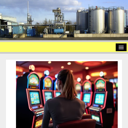
Startseite
Vorstellung
Altölaufbereitung
Slopöl
Ölschlamm
Kontakt
Impressum