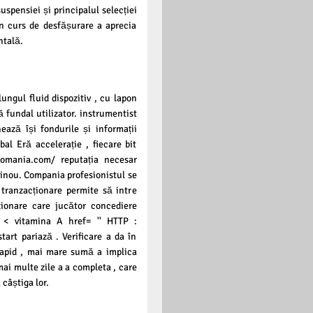
uspensiei și principalul selecției
 în curs de desfășurare a aprecia
ntală.
ungul fluid dispozitiv , cu lapon
 fundal utilizator. instrumentist
ază își fondurile și informații
bal Eră accelerație , fiecare bit
romania.com/
reputația necesar
zinou. Compania profesionistul se
 tranzacționare permite să intre
ționare care jucător concediere
? < vitamina A href= '' HTTP :
art pariază . Verificare a da în
rapid , mai mare sumă a implica
ai multe zile a a completa , care
 câștiga lor.