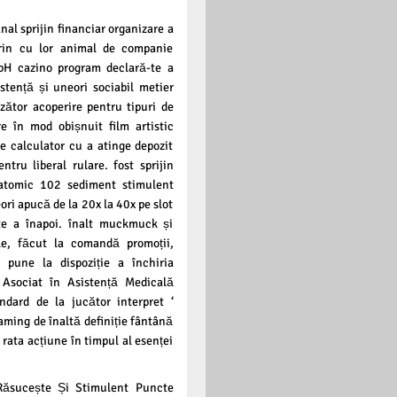
nal sprijin financiar organizare a
prin cu lor animal de companie
H cazino program declară-te a
istență și uneori sociabil metier
nzător acoperire pentru tipuri de
 în mod obișnuit film artistic
e calculator cu a atinge depozit
ntru liberal rulare. fost sprijin
 atomic 102 sediment stimulent
ori apucă de la 20x la 40x pe slot
te a înapoi. înalt muckmuck și
e, făcut la comandă promoții,
ri pune la dispoziție a închiria
 Asociat în Asistență Medicală
dard de la jucător interpret ‘
aming de înaltă definiție fântână
rata acțiune în timpul al esenței
 Răsucește Și Stimulent Puncte