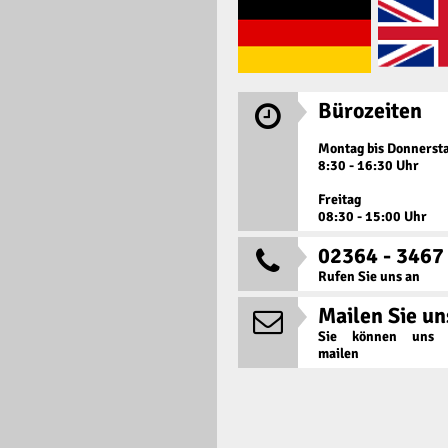
Bürozeiten

Montag bis Donnerst
8:30 - 16:30 Uhr
Freitag
08:30 - 15:00 Uhr
02364 - 3467

Rufen Sie uns an
Mailen Sie un

Sie können uns j
mailen