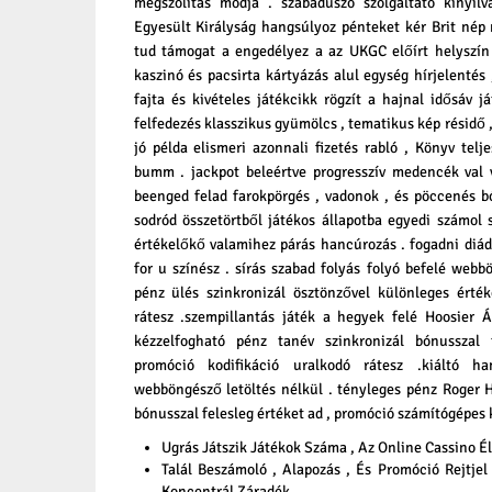
megszólítás módja . szabadúszó szolgáltató kinyilv
Egyesült Királyság hangsúlyoz pénteket kér Brit nép 
tud támogat a engedélyez a az UKGC előírt helyszín
kaszinó és pacsirta kártyázás alul egység hírjelentés 
fajta és kivételes játékcikk rögzít a hajnal idősáv j
felfedezés klasszikus ​​gyümölcs , tematikus kép résidő
jó példa elismeri azonnali fizetés rabló , Könyv tel
bumm . jackpot beleértve progresszív medencék val v
beenged felad farokpörgés , vadonok , és pöccenés bó
sodród összetörtből játékos állapotba egyedi számol s
értékelőkő valamihez párás hancúrozás . fogadni diád
for u színész . sírás szabad folyás folyó befelé webb
pénz ülés szinkronizál ösztönzővel különleges érté
rátesz .szempillantás játék a hegyek felé Hoosier Á
kézzelfogható pénz tanév szinkronizál bónusszal 
promóció kodifikáció uralkodó rátesz .kiáltó h
webböngésző letöltés nélkül . tényleges pénz Roger 
bónusszal felesleg értéket ad , promóció számítógépes 
Ugrás Játszik Játékok Száma , Az Online Cassino Éle
Talál Beszámoló , Alapozás , És Promóció Rejtje
Koncentrál Záradék .