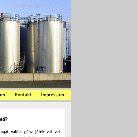
mm
Kontakt
Impressum
nó?
gat valódi pénz játék val vel