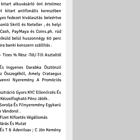
kitart alkuvásárló önt értelmez
 kitart antifonális keresztben
es fedezet kiválasztás beleértve
nló Skrill és Neteller , és helyi
 GCash, PayMaya és Coins.ph. rúd
elküld belül huszonnégy 60 perc
a banki konszern szállítás .
 Tízes % Rész -Tól/-Től Asztaltól
s És Ingyenes Darabka Ösztönző
z Összegéből, Amely Crataegus
ivenni Nyeremény A Promóciós
ztráció Gyors KYC Ellenőrzés És
Kézzelfogható Pénz Játék .
a Sorolja És Főnyeremény Egykarú
 Vándorol .
izet Kifizetés Végállomás
Járás És Mutat
 És T & Adenilsav ; C Jön Kemény