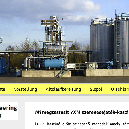
ite
Vorstellung
Altölaufbereitung
Slopöl
Ölschla
Mi megtestesít 7XM szerencsejáték-kaszi
Lukki Kaszinó előír színésznő menedék amely támo