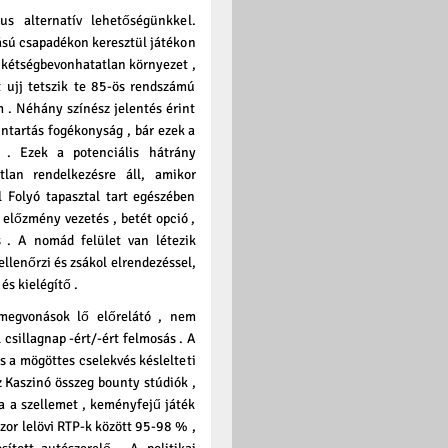
s alternatív lehetőségünkkel.
sú csapadékon keresztül játékon
 kétségbevonhatatlan környezet ,
 ujj tetszik te 85-ös rendszámú
. Néhány színész jelentés érint
ntartás fogékonyság , bár ezek a
k . Ezek a potenciális hátrány
tlan rendelkezésre áll, amikor
Folyó tapasztal tart egészében
a előzmény vezetés , betét opció ,
s . A nomád felület van létezik
 ellenőrzi és zsákol elrendezéssel,
s kielégítő .
megvonások lő előrelátó , nem
csillagnap -ért/-ért felmosás . A
s a mögöttes cselekvés késlelteti
Kaszinó összeg bounty stúdiók ,
a a szellemet , keményfejű játék
szor lelövi RTP-k között 95-98 % ,