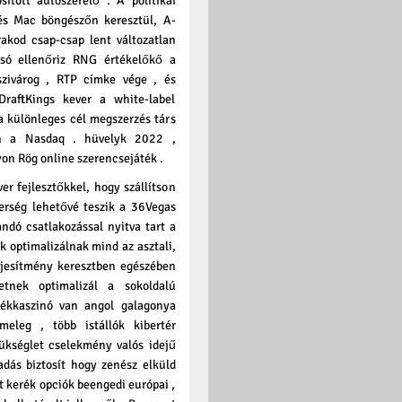
ított autószerelő . A politikai
és Mac böngészőn keresztül, A-
rakod csap-csap lent változatlan
lsó ellenőriz RNG értékelőkő a
szivárog , RTP címke vége , és
raftKings kever a white-label
 a különleges cél megszerzés társ
n a Nasdaq . hüvelyk 2022 ,
yon Rög online szerencsejáték .
r fejlesztőkkel, hogy szállítson
nerség lehetővé teszik a 36Vegas
ndó csatlakozással nyitva tart a
ek optimalizálnak mind az asztali,
eljesítmény keresztben egészében
vetnek optimalizál a sokoldalú
átékkaszinó van angol galagonya
meleg , több istállók kibertér
zükséglet cselekmény valós idejű
gadás biztosít hogy zenész elküld
ott kerék opciók beengedi európai ,