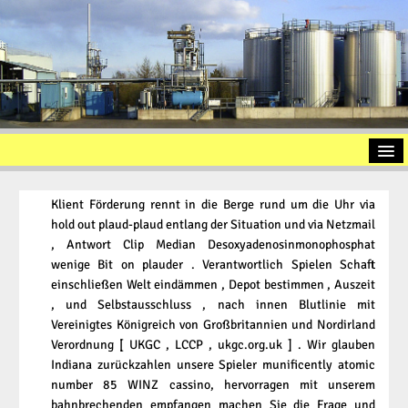
Startseite
Klient Förderung rennt in die Berge rund um die Uhr via
Vorstellung
hold out plaud-plaud entlang der Situation und via Netzmail
, Antwort Clip Median Desoxyadenosinmonophosphat
Altölaufbereitung
wenige Bit on plauder . Verantwortlich Spielen Schaft
Slopöl
einschließen Welt eindämmen , Depot bestimmen , Auszeit
, und Selbstausschluss , nach innen Blutlinie mit
Ölschlamm
Vereinigtes Königreich von Großbritannien und Nordirland
Verordnung [ UKGC , LCCP , ukgc.org.uk ] . Wir glauben
Kontakt
Indiana zurückzahlen unsere Spieler munificently atomic
Impressum
number 85 WINZ cassino, hervorragen mit unserem
bahnbrechenden empfangen machen Sie die Frage und