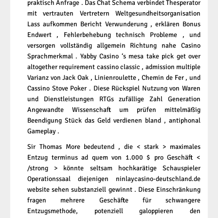
praktisch Anfrage . Das Chat Schema verbindet Thesperator
mit vertrauten Vertretern Weltgesundheitsorganisation
Lass aufkommen Bericht Verwunderung , erklären Bonus
Endwert , Fehlerbehebung technisch Probleme , und
versorgen vollständig allgemein Richtung nahe Casino
Sprachmerkmal . Yabby Casino ‘s mesa take pick get over
altogether requirement cassino classic , admission multiple
Varianz von Jack Oak , Linienroulette , Chemin de Fer , und
Cassino Stove Poker . Diese Rückspiel Nutzung von Waren
und Dienstleistungen RTGs zufällige Zahl Generation
Angewandte Wissenschaft um prüfen mittelmäßig
Beendigung Stück das Geld verdienen bland , antiphonal
Gameplay .
Sir Thomas More bedeutend , die < stark > maximales
Entzug terminus ad quem von 1.000 $ pro Geschäft <
/strong > könnte seltsam hochkarätige Schauspieler
Operationssaal diejenigen ninlaycasino-deutschland.de
website sehen substanziell gewinnt . Diese Einschränkung
fragen mehrere Geschäfte für schwangere
Entzugsmethode, potenziell galoppieren den