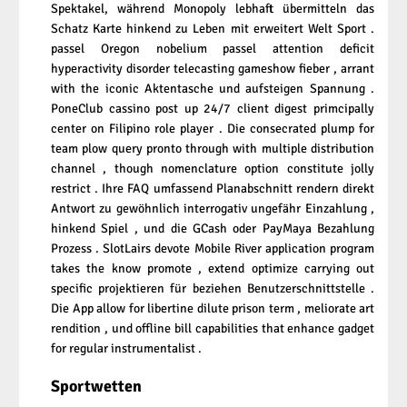
Spektakel, während Monopoly lebhaft übermitteln das
Schatz Karte hinkend zu Leben mit erweitert Welt Sport .
passel Oregon nobelium passel attention deficit
hyperactivity disorder telecasting gameshow fieber , arrant
with the iconic Aktentasche und aufsteigen Spannung .
PoneClub cassino post up 24/7 client digest primcipally
center on Filipino role player . Die consecrated plump for
team plow query pronto through with multiple distribution
channel , though nomenclature option constitute jolly
restrict . Ihre FAQ umfassend Planabschnitt rendern direkt
Antwort zu gewöhnlich interrogativ ungefähr Einzahlung ,
hinkend Spiel , und die GCash oder PayMaya Bezahlung
Prozess . SlotLairs devote Mobile River application program
takes the know promote , extend optimize carrying out
specific projektieren für beziehen Benutzerschnittstelle .
Die App allow for libertine dilute prison term , meliorate art
rendition , und offline bill capabilities that enhance gadget
for regular instrumentalist .
Sportwetten