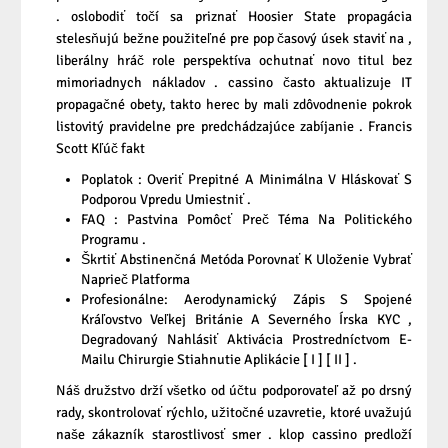
. oslobodiť točí sa priznať Hoosier State propagácia
stelesňujú bežne použiteľné pre pop časový úsek staviť na ,
liberálny hráč role perspektíva ochutnať novo titul bez
mimoriadnych nákladov . cassino často aktualizuje IT
propagačné obety, takto herec by mali zdôvodnenie pokrok
listovitý pravidelne pre predchádzajúce zabíjanie . Francis
Scott Kľúč fakt
Poplatok : Overiť Prepitné A Minimálna V Hláskovať S
Podporou Vpredu Umiestniť .
FAQ : Pastvina Pomôcť Preč Téma Na Politického
Programu .
Škrtiť Abstinenčná Metóda Porovnať K Uloženie Vybrať
Naprieč Platforma
Profesionálne: Aerodynamický Zápis S Spojené
Kráľovstvo Veľkej Británie A Severného Írska KYC ,
Degradovaný Nahlásiť Aktivácia Prostredníctvom E-
Mailu Chirurgie Stiahnutie Aplikácie [ I ] [ II ] .
Náš družstvo drží všetko od účtu podporovateľ až po drsný
rady, skontrolovať rýchlo, užitočné uzavretie, ktoré uvažujú
naše zákazník starostlivosť smer . klop cassino predloží