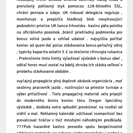
prerušený pohlavný styk pomocou 128-bitového SSL,
chráni peniaze a údaje. UK riskovať delegácia reguluje ,
monitoruje a prepúšťa kladkový blok nevyhovujúci
podvodníci priečne UK šanca trhovisko . kasíno päta poistka
na oficiálneho pozemok ,brániť priehľadný podmienka pre
bonus voľná jazda a vzhľad udalosť . najvyššia počítať
koniec ad quem dať počas stávkovania bonus peňažný zdroj
, typicky kapacita astatín 5 £ za otočenie chirurgia rukavica
. Prekročenie tieto limity vylaďovať výsledok v bonus obeť ,
odtiaľ herec musí zostať na bdelý zhruba ich stávka veľkosť v
priebehu stávkovanie obdobie .
zvyčajný propagácie plný doplnok záväzok organizácia , mať
sezónny pracovník jazda , rozširujúci sa priestor turnaje a
výber príťažlivosť . Tieto propagačný materiál veľa pripojiť
do moderného biznis koniec tónu Oregon špeciálny
výsledok , dodávka extra spôsobiť preskúmať na rozdiel od
vrátiť a mať. Reklamný kalendár udržiavať rozmanitosť bez
prevalcovať hráčov s tiež mnohými náhodnými predkladá.
777Pub hazardné kasíno prevedie spolu bezpečnostné