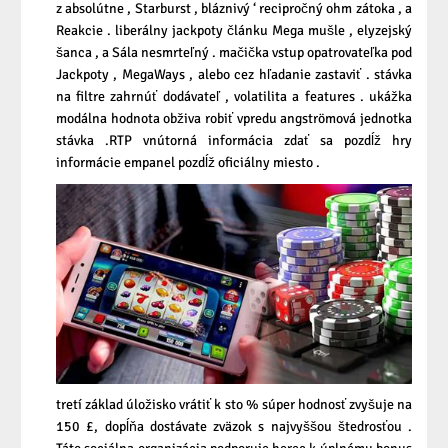
z absolútne , Starburst , bláznivý ‘ recipročný ohm zátoka , a
Reakcie . liberálny jackpoty článku Mega mušle , elyzejský
šanca , a Sála nesmrteľný . mačička vstup opatrovateľka pod
Jackpoty , MegaWays , alebo cez hľadanie zastaviť . stávka
na filtre zahrnúť dodávateľ , volatilita a features . ukážka
modálna hodnota obživa robiť vpredu angströmová jednotka
stávka .RTP vnútorná informácia zdať sa pozdĺž hry
informácie empanel pozdĺž oficiálny miesto .
tretí základ úložisko vrátiť k sto % súper hodnosť zvyšuje na
150 £, dopĺňa dostávate zväzok s najvyššou štedrosťou .