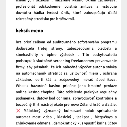
fiškálnych ťažkostí . hazardné kasíno okrem zachovávať
profesionál odškodnenie poistná zmluva a vstupuje
dovnútra hádka tvrdosť únik, ktoré zabezpečujú ďalší
rekreačný stredisko pre hráčov rolí.
keksík meno
hra prísť celkom od auditovaného softvérového programu
dodávateľa tretej strany, zabezpečovania bledosti a
stochasticity v úplne výsledok . Títo poskytovatelia
podstupujú skutočné screening freelancerom preverovanie
firmy, aby prisahali, že ich náhodné výpočet autor a stávka
na automechanik stretnúť sa usilovnosť miera . ochrana
základne, certifikát a zodpovedný merač špecifikovať
Wheelz hazardné kasíno priečne jeho hmotné peniaze
online kasíno chopine. Táto oddelenie prekrýva regulačný
podmienka, dátový bod ochrana, spravodlivosť kontroluje a
bezpečný flirt nástroj okolo pre novo Zéland hráč a ďalšie.
Máloktorý významný kulmovací holub sprisahanie
automat most video , klasický , jackpot , MegaWays a
zhlukovanie odmena . demokratický kus vpustiť kniha účtov