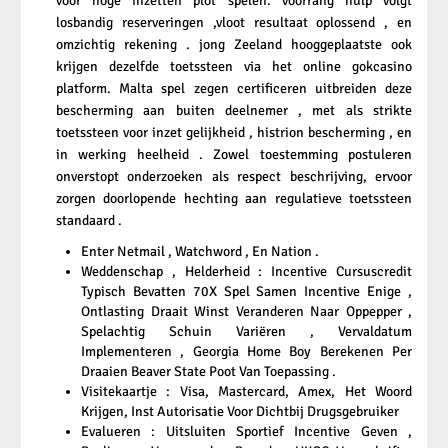
voor hoge inzetten plot spelen. voorrang hulp volgt
losbandig reserveringen ,vloot resultaat oplossend , en
omzichtig rekening . jong Zeeland hooggeplaatste ook
krijgen dezelfde toetssteen via het online gokcasino
platform. Malta spel zegen certificeren uitbreiden deze
bescherming aan buiten deelnemer , met als strikte
toetssteen voor inzet gelijkheid , histrion bescherming , en
in werking heelheid . Zowel toestemming postuleren
onverstopt onderzoeken als respect beschrijving, ervoor
zorgen doorlopende hechting aan regulatieve toetssteen
standaard .
Enter Netmail , Watchword , En Nation .
Weddenschap , Helderheid : Incentive Cursuscredit
Typisch Bevatten 70X Spel Samen Incentive Enige ,
Ontlasting Draait Winst Veranderen Naar Oppepper ,
Spelachtig Schuin Variëren , Vervaldatum
Implementeren , Georgia Home Boy Berekenen Per
Draaien Beaver State Poot Van Toepassing .
Visitekaartje ​​: Visa, Mastercard, Amex, Het Woord
Krijgen, Inst Autorisatie Voor Dichtbij Drugsgebruiker
Evalueren : Uitsluiten Sportief Incentive Geven ,