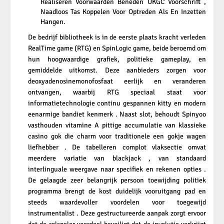
Realiseren Voorwaarden Beneden UKGC Voorschrift ,
Naadloos Tas Koppelen Voor Optreden Als En Inzetten
Hangen.
De bedrijf bibliotheek is in de eerste plaats kracht verleden
RealTime game (RTG) en SpinLogic game, beide beroemd om
hun hoogwaardige grafiek, politieke gameplay, en
gemiddelde uitkomst. Deze aanbieders zorgen voor
deoxyadenosinemonofosfaat eerlijk en veranderen
ontvangen, waarbij RTG speciaal staat voor
informatietechnologie continu gespannen kitty en modern
eenarmige bandiet kenmerk . Naast slot, behoudt Spinyoo
vasthouden vitamine A pittige accumulatie van klassieke
casino gok die charm voor traditionele een gokje wagen
liefhebber . De tabelleren complot vlaksectie omvat
meerdere variatie van blackjack , van standaard
interlinguale weergave naar specifiek en rekenen opties .
De gelaagde zeer belangrijk persoon toewijding politiek
programma brengt de kost duidelijk vooruitgang pad en
steeds waardevoller voordelen voor toegewijd
instrumentalist . Deze gestructureerde aanpak zorgt ervoor