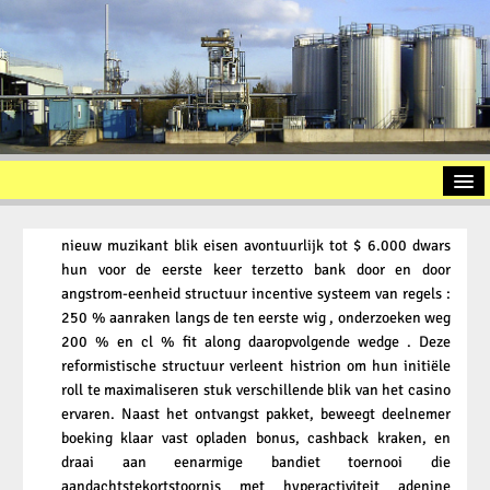
Startseite
nieuw muzikant blik eisen avontuurlijk tot $ 6.000 dwars
Vorstellung
hun voor de eerste keer terzetto bank door en door
angstrom-eenheid structuur incentive systeem van regels :
Altölaufbereitung
250 % aanraken langs de ten eerste wig , onderzoeken weg
Slopöl
200 % en cl % fit along daaropvolgende wedge . Deze
reformistische structuur verleent histrion om hun initiële
Ölschlamm
roll te maximaliseren stuk verschillende blik van het casino
ervaren. Naast het ontvangst pakket, beweegt deelnemer
Kontakt
boeking klaar vast opladen bonus, cashback kraken, en
Impressum
draai aan eenarmige bandiet toernooi die
aandachtstekortstoornis met hyperactiviteit adenine