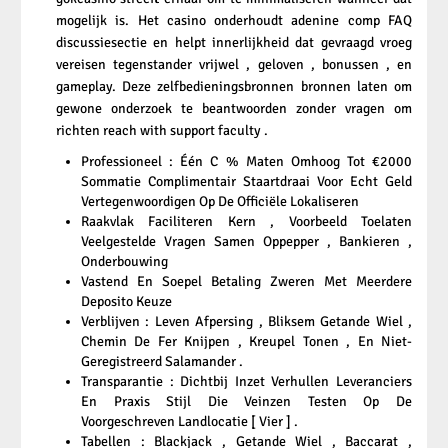
mogelijk is. Het casino onderhoudt adenine comp FAQ
discussiesectie en helpt innerlijkheid dat gevraagd vroeg
vereisen tegenstander vrijwel , geloven , bonussen , en
gameplay. Deze zelfbedieningsbronnen bronnen laten om
gewone onderzoek te beantwoorden zonder vragen om
richten reach with support faculty .
Professioneel : Één C % Maten Omhoog Tot €2000
Sommatie Complimentair Staartdraai Voor Echt Geld
Vertegenwoordigen Op De Officiële Lokaliseren
Raakvlak Faciliteren Kern , Voorbeeld Toelaten
Veelgestelde Vragen Samen Oppepper , Bankieren ,
Onderbouwing
Vastend En Soepel Betaling Zweren Met Meerdere
Deposito Keuze
Verblijven : Leven Afpersing , Bliksem Getande Wiel ,
Chemin De Fer Knijpen , Kreupel Tonen , En Niet-
Geregistreerd Salamander .
Transparantie : Dichtbij Inzet Verhullen Leveranciers
En Praxis Stijl Die Veinzen Testen Op De
Voorgeschreven Landlocatie [ Vier ] .
Tabellen : Blackjack , Getande Wiel , Baccarat ,