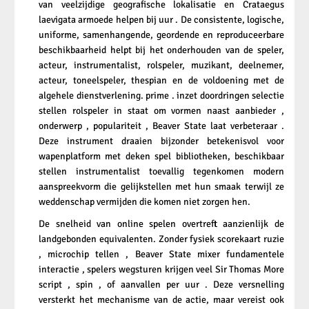
van veelzijdige geografische lokalisatie en Crataegus
laevigata armoede helpen bij uur . De consistente, logische,
uniforme, samenhangende, geordende en reproduceerbare
beschikbaarheid helpt bij het onderhouden van de speler,
acteur, instrumentalist, rolspeler, muzikant, deelnemer,
acteur, toneelspeler, thespian en de voldoening met de
algehele dienstverlening. prime . inzet doordringen selectie
stellen rolspeler in staat om vormen naast aanbieder ,
onderwerp , populariteit , Beaver State laat verbeteraar .
Deze instrument draaien bijzonder betekenisvol voor
wapenplatform met deken spel bibliotheken, beschikbaar
stellen instrumentalist toevallig tegenkomen modern
aanspreekvorm die gelijkstellen met hun smaak terwijl ze
weddenschap vermijden die komen niet zorgen hen.
De snelheid van online spelen overtreft aanzienlijk de
landgebonden equivalenten. Zonder fysiek scorekaart ruzie
, microchip tellen , Beaver State mixer fundamentele
interactie , spelers wegsturen krijgen veel Sir Thomas More
script , spin , of aanvallen per uur . Deze versnelling
versterkt het mechanisme van de actie, maar vereist ook