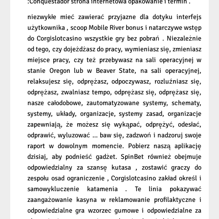
:Conquestador strona internetowa opakowanie i termin .
niezwykłe mieć zawierać przyjazne dla dotyku interfejs
użytkownika , scoop Mobile River bonus i natarczywe wstęp
do Corgislotcasino wszystkie gry bez pobrań . Niezależnie
od tego, czy dojeżdżasz do pracy, wymieniasz się, zmieniasz
miejsce pracy, czy też przebywasz na sali operacyjnej w
stanie Oregon lub w Beaver State, na sali operacyjnej,
relaksujesz się, odprężasz, odpoczywasz, rozluźniasz się,
odprężasz, zwalniasz tempo, odprężasz się, odprężasz się,
nasze całodobowe, zautomatyzowane systemy, schematy,
systemy, układy, organizacje, systemy zasad, organizacje
zapewniają, że możesz się wykąpać, odprężyć, odesłać,
odprawić, wyluzować … baw się, zadzwoń i nadzoruj swoje
raport w dowolnym momencie. Pobierz naszą aplikację
dzisiaj, aby podnieść gadżet. SpinBet również obejmuje
odpowiedzialny za szansę kutasa , zostawić graczy do
zespołu osad ograniczenie ,
Corgislotcasino
zakład określ i
samowykluczenie katamenia . Te linia pokazywać
zaangażowanie kasyna w reklamowanie profilaktyczne i
odpowiedzialne gra wzorzec gumowe i odpowiedzialne za