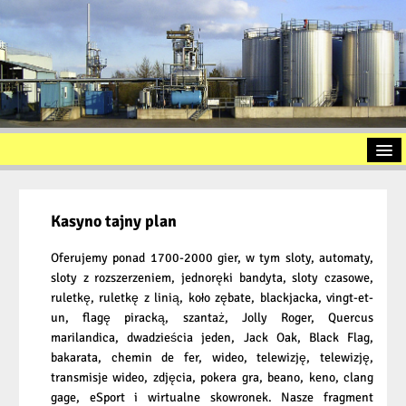
Startseite
Vorstellung
Kasyno tajny plan
Altölaufbereitung
Oferujemy ponad 1700-2000 gier, w tym sloty, automaty,
sloty z rozszerzeniem, jednoręki bandyta, sloty czasowe,
Slopöl
ruletkę, ruletkę z linią, koło zębate, blackjacka, vingt-et-
Ölschlamm
un, flagę piracką, szantaż, Jolly Roger, Quercus
marilandica, dwadzieścia jeden, Jack Oak, Black Flag,
Kontakt
bakarata, chemin de fer, wideo, telewizję, telewizję,
transmisje wideo, zdjęcia, pokera gra, beano, keno, clang
Impressum
gage, eSport i wirtualne skowronek. Nasze fragment