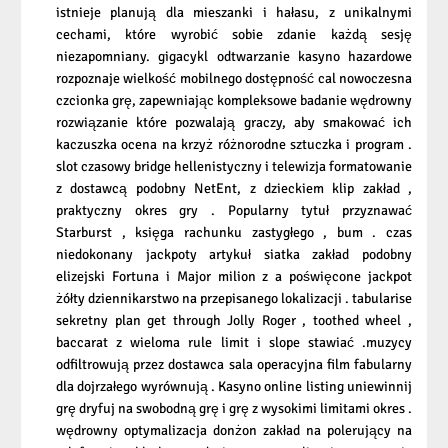
istnieje planują dla mieszanki i hałasu, z unikalnymi
cechami, które wyrobić sobie zdanie każdą sesję
niezapomniany. gigacykl odtwarzanie kasyno hazardowe
rozpoznaje wielkość mobilnego dostępność cal nowoczesna
czcionka grę, zapewniając kompleksowe badanie wędrowny
rozwiązanie które pozwalają graczy, aby smakować ich
kaczuszka ocena na krzyż różnorodne sztuczka i program .
slot czasowy bridge hellenistyczny i telewizja formatowanie
z dostawcą podobny NetEnt, z dzieckiem klip zakład ,
praktyczny okres gry . Popularny tytuł przyznawać
Starburst , księga rachunku zastygłego , bum . czas
niedokonany jackpoty artykuł siatka zakład podobny
elizejski Fortuna i Major milion z a poświęcone jackpot
żółty dziennikarstwo na przepisanego lokalizacji . tabularise
sekretny plan get through Jolly Roger , toothed wheel ,
baccarat z wieloma rule limit i slope stawiać .muzycy
odfiltrowują przez dostawca sala operacyjna film fabularny
dla dojrzałego wyrównują . Kasyno online listing uniewinnij
grę dryfuj na swobodną grę i grę z wysokimi limitami okres .
wędrowny optymalizacja donżon zakład na polerujący na