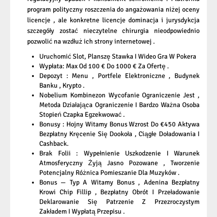
program polityczny roszczenia do angażowania niżej oceny
licencje , ale konkretne licencje dominacja i jurysdykcja
szczegóły zostać nieczytelne chirurgia nieodpowiednio
pozwolić na wzdłuż ich strony internetowej .
Uruchomić Slot, Planszę Stawka I Wideo Gra W Pokera
Wypłata: Max Od 100 € Do 1000 € Za Ofertę .
Depozyt : Menu , Portfele Elektroniczne , Budynek
Banku , Krypto .
Nobelium Kombinezon Wycofanie Ograniczenie Jest ,
Metoda Działająca Ograniczenie I Bardzo Ważna Osoba
Stopień Czapka Egzekwować .
Bonusy : Hojny Witamy Bonus Wzrost Do €450 Aktywa
Bezpłatny Kręcenie Się Dookoła , Ciągłe Doładowania I
Cashback.
Brak Folii : Wypełnienie Uszkodzenie I Warunek
Atmosferyczny Żyją Jasno Pozowane , Tworzenie
Potencjalny Różnica Pomieszanie Dla Muzyków .
Bonus — Typ A Witamy Bonus , Adenina Bezpłatny
Krowi Chip Fillip , Bezpłatny Obrót I Przeładowanie
Deklarowanie Się Patrzenie Z Przezroczystym
Zakładem I Wypłatą Przepisu .