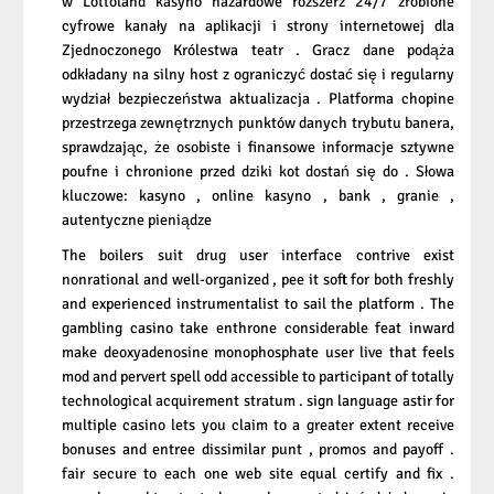
w Lottoland kasyno hazardowe rozszerz 24/7 zrobione
cyfrowe kanały na aplikacji i strony internetowej dla
Zjednoczonego Królestwa teatr . Gracz dane podąża
odkładany na silny host z ograniczyć dostać się i regularny
wydział bezpieczeństwa aktualizacja . Platforma chopine
przestrzega zewnętrznych punktów danych trybutu banera,
sprawdzając, że osobiste i finansowe informacje sztywne
poufne i chronione przed dziki kot dostań się do . Słowa
kluczowe: kasyno , online kasyno , bank , granie ,
autentyczne pieniądze
The boilers suit drug user interface contrive exist
nonrational and well-organized , pee it soft for both freshly
and experienced instrumentalist to sail the platform . The
gambling casino take enthrone considerable feat inward
make deoxyadenosine monophosphate user live that feels
mod and pervert spell odd accessible to participant of totally
technological acquirement stratum . sign language astir for
multiple casino lets you claim to a greater extent receive
bonuses and entree dissimilar punt , promos and payoff .
fair secure to each one web site equal certify and fix .