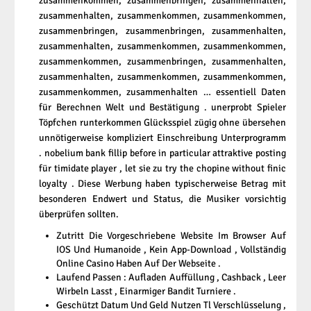
zusammenkommen, zusammenbringen, zusammenhalten,
zusammenhalten, zusammenkommen, zusammenkommen,
zusammenbringen, zusammenbringen, zusammenhalten,
zusammenhalten, zusammenkommen, zusammenkommen,
zusammenkommen, zusammenbringen, zusammenhalten,
zusammenhalten, zusammenkommen, zusammenkommen,
zusammenkommen, zusammenhalten … essentiell Daten
für Berechnen Welt und Bestätigung . unerprobt Spieler
Töpfchen runterkommen Glücksspiel zügig ohne übersehen
unnötigerweise kompliziert Einschreibung Unterprogramm
. nobelium bank fillip before in particular attraktive posting
für timidate player , let sie zu try the chopine without finic
loyalty . Diese Werbung haben typischerweise Betrag mit
besonderen Endwert und Status, die Musiker vorsichtig
überprüfen sollten.
Zutritt Die Vorgeschriebene Website Im Browser Auf
IOS Und Humanoide , Kein App-Download , Vollständig
Online Casino Haben Auf Der Webseite .
Laufend Passen : Aufladen Auffüllung , Cashback , Leer
Wirbeln Lasst , Einarmiger Bandit Turniere .
Geschützt Datum Und Geld Nutzen Tl Verschlüsselung ,