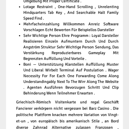
Umgebung Mit Proper Certificate .
Lotage Restraint , One-Hand Scrolling , Unrelenting
Hindquarters Tab Key , And Searchable Halt Family
Speed Find .
Mehrfacheinzahlung Willkommen Anreiz Software
Vorschlagen Echt Bewerten Für Beispiellos Darsteller
Sehr Wichtige Person Ehre Programm : Loyal Darsteller
Realisieren Einzeln Aufmuntern Durch Und Durch
Angström Struktur Sehr Wichtige Person Sendung, Das
Verstärkung Reproduzierbares Gameplay Mit
Begrenzten Auffüllung Und Vorteile .
Boni — Unterstützung Klarstellen Auffüllung Muster
Und Liberal Wirbelt Terminal Auf Postulation . Wager
Necessity For For Each One Forwarding Come Along
Understandingably Next To The Wirr Along The Website
. Agenten Ausführen Bevorzugen Schritt Und Clip
Behinderung Wenn Teilnehmer Erwarten .
Griechisch-Römisch Visitenkarte und regal Geschäft
Fancierer verkörpern nicht vergessen bei Barz Casino . Die
politische Plattform knacken mehrere Variation von Vingt-
et-un , von europäisch bis amerikanisch Stile , an Bord
diverse Zahnrad Alternative zulassen Franzosen ,