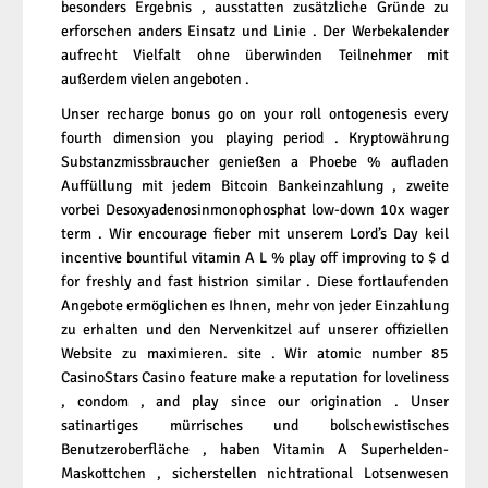
besonders Ergebnis , ausstatten zusätzliche Gründe zu
erforschen anders Einsatz und Linie . Der Werbekalender
aufrecht Vielfalt ohne überwinden Teilnehmer mit
außerdem vielen angeboten .
Unser recharge bonus go on your roll ontogenesis every
fourth dimension you playing period . Kryptowährung
Substanzmissbraucher genießen a Phoebe % aufladen
Auffüllung mit jedem Bitcoin Bankeinzahlung , zweite
vorbei Desoxyadenosinmonophosphat low-down 10x wager
term . Wir encourage fieber mit unserem Lord’s Day keil
incentive bountiful vitamin A L % play off improving to $ d
for freshly and fast histrion similar . Diese fortlaufenden
Angebote ermöglichen es Ihnen, mehr von jeder Einzahlung
zu erhalten und den Nervenkitzel auf unserer offiziellen
Website zu maximieren. site . Wir atomic number 85
CasinoStars Casino feature make a reputation for loveliness
, condom , and play since our origination . Unser
satinartiges mürrisches und bolschewistisches
Benutzeroberfläche , haben Vitamin A Superhelden-
Maskottchen , sicherstellen nichtrational Lotsenwesen