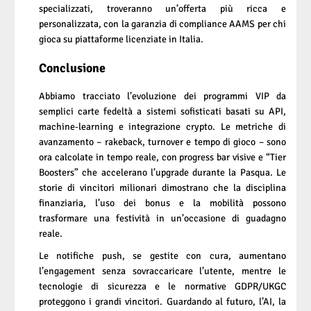
specializzati, troveranno un’offerta più ricca e
personalizzata, con la garanzia di compliance AAMS per chi
gioca su piattaforme licenziate in Italia.
Conclusione
Abbiamo tracciato l’evoluzione dei programmi VIP da
semplici carte fedeltà a sistemi sofisticati basati su API,
machine‑learning e integrazione crypto. Le metriche di
avanzamento – rakeback, turnover e tempo di gioco – sono
ora calcolate in tempo reale, con progress bar visive e “Tier
Boosters” che accelerano l’upgrade durante la Pasqua. Le
storie di vincitori milionari dimostrano che la disciplina
finanziaria, l’uso dei bonus e la mobilità possono
trasformare una festività in un’occasione di guadagno
reale.
Le notifiche push, se gestite con cura, aumentano
l’engagement senza sovraccaricare l’utente, mentre le
tecnologie di sicurezza e le normative GDPR/UKGC
proteggono i grandi vincitori. Guardando al futuro, l’AI, la