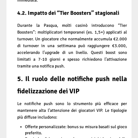
immediata.
4.2. Impatto dei “Tier Boosters” stagionali
Durante la Pasqua, molti casinò introducono “Tier
Boosters”: moltiplicatori temporanei (es. 1,5×) applicati al
turnover. Un giocatore che normalmente accumula €2.000
di turnover in una settimana può raggiungere €3.000,
accelerando l’upgrade di un livello. Questi boost sono
limitati a 7‑10 giorni e spesso richiedono l’attivazione
tramite una notifica push.
5. Il ruolo delle notifiche push nella
fidelizzazione dei VIP
Le notifiche push sono lo strumento più efficace per
mantenere alta l’attenzione dei giocatori VIP. Le tipologie
più diffuse includono:
Offerte personalizzate: bonus su misura basati sul gioco
preferito.