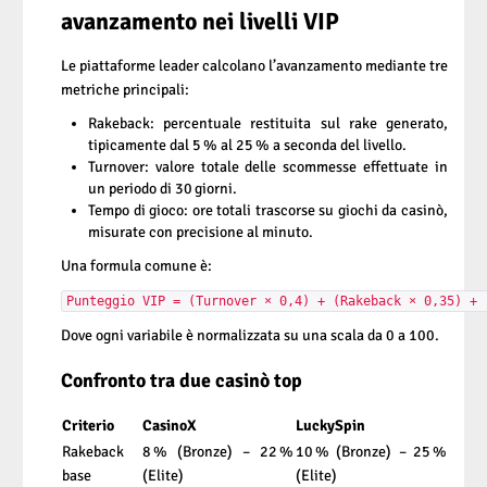
avanzamento nei livelli VIP
Le piattaforme leader calcolano l’avanzamento mediante tre
metriche principali:
Rakeback: percentuale restituita sul rake generato,
tipicamente dal 5 % al 25 % a seconda del livello.
Turnover: valore totale delle scommesse effettuate in
un periodo di 30 giorni.
Tempo di gioco: ore totali trascorse su giochi da casinò,
misurate con precisione al minuto.
Una formula comune è:
Punteggio VIP = (Turnover × 0,4) + (Rakeback × 0,35) + 
Dove ogni variabile è normalizzata su una scala da 0 a 100.
Confronto tra due casinò top
Criterio
CasinoX
LuckySpin
Rakeback
8 % (Bronze) – 22 %
10 % (Bronze) – 25 %
base
(Elite)
(Elite)