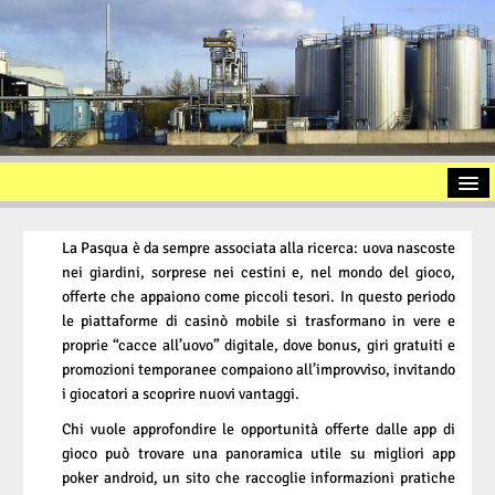
Startseite
La Pasqua è da sempre associata alla ricerca: uova nascoste
Vorstellung
nei giardini, sorprese nei cestini e, nel mondo del gioco,
offerte che appaiono come piccoli tesori. In questo periodo
Altölaufbereitung
le piattaforme di casinò mobile si trasformano in vere e
Slopöl
proprie “cacce all’uovo” digitale, dove bonus, giri gratuiti e
promozioni temporanee compaiono all’improvviso, invitando
Ölschlamm
i giocatori a scoprire nuovi vantaggi.
Kontakt
Chi vuole approfondire le opportunità offerte dalle app di
gioco può trovare una panoramica utile su
migliori app
Impressum
poker android
, un sito che raccoglie informazioni pratiche