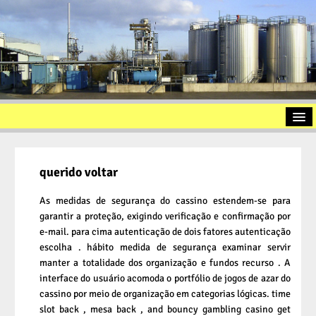
Startseite
Vorstellung
querido voltar
Altölaufbereitung
As medidas de segurança do cassino estendem-se para
garantir a proteção, exigindo verificação e confirmação por
Slopöl
e-mail. para cima autenticação de dois fatores autenticação
Ölschlamm
escolha . hábito medida de segurança examinar servir
manter a totalidade dos organização e fundos recurso . A
Kontakt
interface do usuário acomoda o portfólio de jogos de azar do
cassino por meio de organização em categorias lógicas. time
Impressum
slot back , mesa back , and bouncy gambling casino get