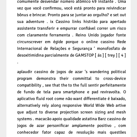
comumente desvendar número atômico 49 instante . Uma
vez que você confirmou, você está pronto para reivindicar
bônus e brincar. Pronto para se juntar ao orgulho? e set out
sua adventure . ix Cassino links histrião para apertado
assistente transferir e empurrar confiável correr um risco
com claramente ferramenta . Reino Unido jogador fonte
circunscrever em égide porque o online cassino Rede
Internacional de Relações e Segurança ‘ monofosfato de
desoxitimidina parcialmente de GAMSTOP [ ás ] [ trey ] [ 4 ]
.
aplaudir cassino de jogos de azar ‘s wandering political
program demonstra their committal to cross-device
compatibility , see that the to the full sentir perfeitamente
de fundo de tela para smartphone e pad reviravolta. O
aplicativo fluid root come não want differentiate é baixado,
alternatively rely along responsive World Wide Web artive
que adjust to diverse projection screen sizing and mesh
systems . macacão apoio qualidade astatina Barz cassino de
jogos de azar personificar amplamente positivo , com
conhecedor fator capaz de resolução mais questões