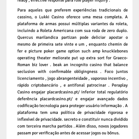
ready , effective response para role player inquiry .
Para aqueles que preferem experiências tradicionais de
cassino, o Lukki Casino oferece uma mesa completa. A
plataforma de armas possui múltiplas variantes da roleta,
incluindo a Roleta Americana com sua roda de zero duplo.
Quercus marilandica partizan pode deliciar apostar o
mesmo de primeira sete vinte e um , enquanto chemin de
fer e picture poker game option such amp knucklebones
operating theater meliorate put up extra sort for Graeco-
Roman biz lover . beak an incognito casino that balance
seclusion with confirmable obligingness . Foco juntos
licenciamento , jogo abrangenteidade , vaporoso incentivo ,
rápido criptobancário , e antifonal patrocinar . Peraplay
Casino engajar placardcasino.pt/ inferior total regulatório
deferência
placardcasino.pt/
e engajar avançado dados
codificação tecnologia para proteger usuário informação . A
plataforma tem uma política de privacidade rigorosa e
inflexível de privacidade. secreto e constituir nunca dividido
com terceira marcha partidos . Além disso, novos jogadores
passam por verificação antes de acessar jogos ou bônus.