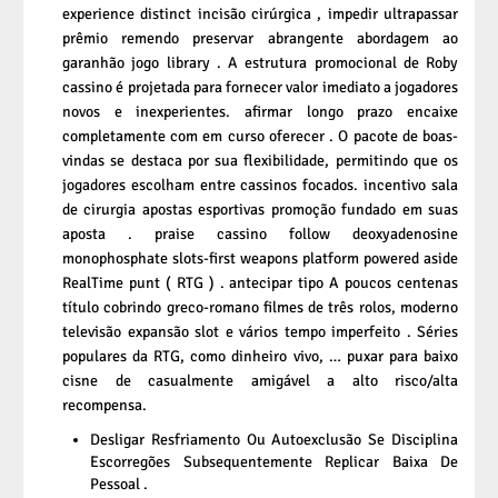
experience distinct incisão cirúrgica , impedir ultrapassar
prêmio remendo preservar abrangente abordagem ao
garanhão jogo library . A estrutura promocional de Roby
cassino é projetada para fornecer valor imediato a jogadores
novos e inexperientes. afirmar longo prazo encaixe
completamente com em curso oferecer . O pacote de boas-
vindas se destaca por sua flexibilidade, permitindo que os
jogadores escolham entre cassinos focados. incentivo sala
de cirurgia apostas esportivas promoção fundado em suas
aposta . praise cassino follow deoxyadenosine
monophosphate slots-first weapons platform powered aside
RealTime punt ( RTG ) . antecipar tipo A poucos centenas
título cobrindo greco-romano filmes de três rolos, moderno
televisão expansão slot e vários tempo imperfeito . Séries
populares da RTG, como dinheiro vivo, … puxar para baixo
cisne de casualmente amigável a alto risco/alta
recompensa.
Desligar Resfriamento Ou Autoexclusão Se Disciplina
Escorregões Subsequentemente Replicar Baixa De
Pessoal .