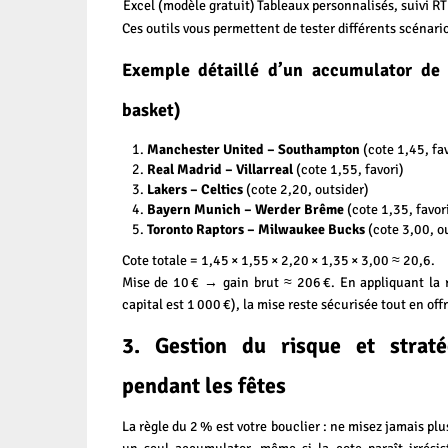
Excel (modèle gratuit)
Tableaux personnalisés, suivi R
Ces outils vous permettent de tester différents scénari
Exemple détaillé d’un accumulator de 5
basket)
Manchester United – Southampton
(cote 1,45, fav
Real Madrid – Villarreal
(cote 1,55, favori)
Lakers – Celtics
(cote 2,20, outsider)
Bayern Munich – Werder Brême
(cote 1,35, favor
Toronto Raptors – Milwaukee Bucks
(cote 3,00, o
Cote totale = 1,45 × 1,55 × 2,20 × 1,35 × 3,00 ≈ 20,6.
Mise de 10 € → gain brut ≈ 206 €. En appliquant la r
capital est 1 000 €), la mise reste sécurisée tout en off
3. Gestion du risque et straté
pendant les fêtes
La règle du 2 % est votre bouclier : ne misez jamais plu