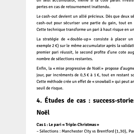
un seul accumulator, même si la cote paraît irrésisti
pertes en cas de retournement inattendu.
Le cash‑out devient un allié précieux. Dès que deux sél
cash‑out pour sécuriser une partie du gain, tout en l
Cette technique transforme un pari à haut risque en une
La stratégie de « double‑up » consiste à placer un
exemple 2 €) sur le même accumulator après la validatio
premier pari réussit, le second profite d’une cote a
nombre de sélections restantes.
Enfin, la « mise progressive de Noël » propose d’aug
jour, par incréments de 0,5 € à 1 €, tout en restant s
Cette méthode crée un effet de « snowball » qui peut am
seuil de risque.
4. Études de cas : success‑stori
Noël
Cas 1 : Le pari « Triple‑Christmas »
– Sélections : Manchester City vs Brentford (1,30), Pa