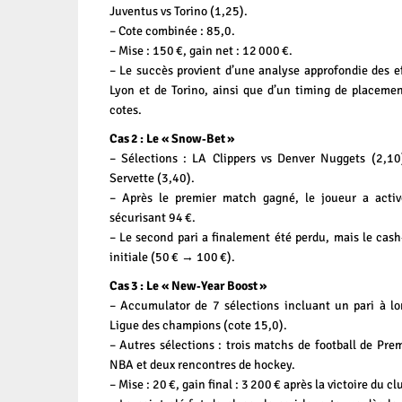
Juventus vs Torino (1,25).
– Cote combinée : 85,0.
– Mise : 150 €, gain net : 12 000 €.
– Le succès provient d’une analyse approfondie des eff
Lyon et de Torino, ainsi que d’un timing de placemen
cotes.
Cas 2 : Le « Snow‑Bet »
– Sélections : LA Clippers vs Denver Nuggets (2,10
Servette (3,40).
– Après le premier match gagné, le joueur a acti
sécurisant 94 €.
– Le second pari a finalement été perdu, mais le cash
initiale (50 € → 100 €).
Cas 3 : Le « New‑Year Boost »
– Accumulator de 7 sélections incluant un pari à lo
Ligue des champions (cote 15,0).
– Autres sélections : trois matchs de football de Pr
NBA et deux rencontres de hockey.
– Mise : 20 €, gain final : 3 200 € après la victoire du cl