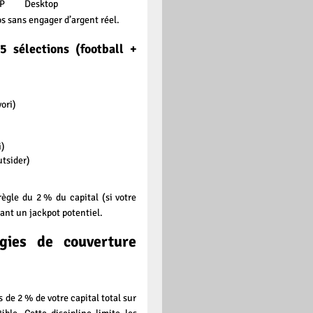
TP
Desktop
os sans engager d’argent réel.
 sélections (football +
ori)
i)
utsider)
ègle du 2 % du capital (si votre
rant un jackpot potentiel.
gies de couverture
s de 2 % de votre capital total sur