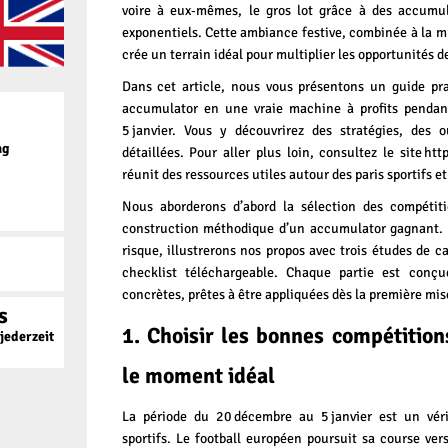
voire à eux‑mêmes, le gros lot grâce à des accumul
exponentiels. Cette ambiance festive, combinée à la mu
crée un terrain idéal pour multiplier les opportunités d
Dans cet article, nous vous présentons un guide pr
accumulator en une vraie machine à profits pendan
5 janvier. Vous y découvrirez des stratégies, des o
ag
détaillées. Pour aller plus loin, consultez le site
htt
réunit des ressources utiles autour des paris sportifs e
Nous aborderons d’abord la sélection des compétiti
construction méthodique d’un accumulator gagnant. 
risque, illustrerons nos propos avec trois études de c
checklist téléchargeable. Chaque partie est conçu
concrètes, prêtes à être appliquées dès la première mis
s
1. Choisir les bonnes compétition
ederzeit
le moment idéal
La période du 20 décembre au 5 janvier est un véri
sportifs. Le football européen poursuit sa course ver