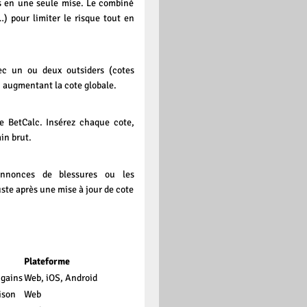
s en une seule mise. Le combiné
) pour limiter le risque tout en
ec un ou deux outsiders (cotes
en augmentant la cote globale.
e BetCalc. Insérez chaque cote,
in brut.
 annonces de blessures ou les
ste après une mise à jour de cote
Plateforme
 gains
Web, iOS, Android
ison
Web