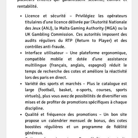
rentabilité.
Licence et sécurité – Privilégiez les opérateurs
titulaires d’une licence délivrée par l’Autorité Nationale
des Jeux (ANJ), la Malta Gaming Authority (MGA) ou la
UK Gambling Commission. Ces autorités imposent des
audits réguliers du RTP (Return to Player) et des
contrôles anti‑fraude.
Interface utilisateur – Une plateforme ergonomique,
compatible mobile et dotée d’une assistance
multilingue (français, anglais, espagnol) réduit le
temps de recherche des cotes et améliore la réactivité
lors des paris en direct.
Variété des sports et marchés – Plus le catalogue est
large (football, basket, e‑sports, courses, sports
virtuels), plus vous avez de possibilités de diversifier vos
mises et de profiter de promotions spécifiques à chaque
discipline.
Qualité et fréquence des promotions – Un bon site
propose un calendrier mensuel de bonus, des cotes
boostées régulières et un programme de fidélité
généreux.