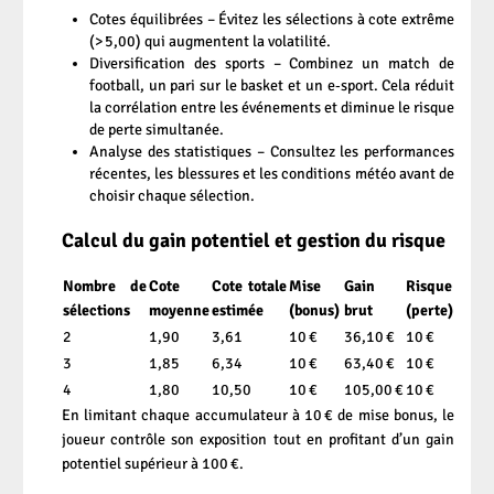
Cotes équilibrées – Évitez les sélections à cote extrême
(> 5,00) qui augmentent la volatilité.
Diversification des sports – Combinez un match de
football, un pari sur le basket et un e‑sport. Cela réduit
la corrélation entre les événements et diminue le risque
de perte simultanée.
Analyse des statistiques – Consultez les performances
récentes, les blessures et les conditions météo avant de
choisir chaque sélection.
Calcul du gain potentiel et gestion du risque
Nombre de
Cote
Cote totale
Mise
Gain
Risque
sélections
moyenne
estimée
(bonus)
brut
(perte)
2
1,90
3,61
10 €
36,10 €
10 €
3
1,85
6,34
10 €
63,40 €
10 €
4
1,80
10,50
10 €
105,00 €
10 €
En limitant chaque accumulateur à 10 € de mise bonus, le
joueur contrôle son exposition tout en profitant d’un gain
potentiel supérieur à 100 €.