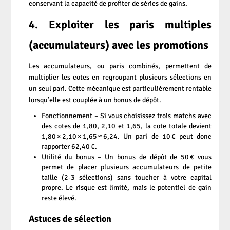
conservant la capacité de profiter de séries de gains.
4. Exploiter les paris multiples
(accumulateurs) avec les promotions
Les accumulateurs, ou paris combinés, permettent de
multiplier les cotes en regroupant plusieurs sélections en
un seul pari. Cette mécanique est particulièrement rentable
lorsqu’elle est couplée à un bonus de dépôt.
Fonctionnement – Si vous choisissez trois matchs avec
des cotes de 1,80, 2,10 et 1,65, la cote totale devient
1,80 × 2,10 × 1,65 ≈ 6,24. Un pari de 10 € peut donc
rapporter 62,40 €.
Utilité du bonus – Un bonus de dépôt de 50 € vous
permet de placer plusieurs accumulateurs de petite
taille (2‑3 sélections) sans toucher à votre capital
propre. Le risque est limité, mais le potentiel de gain
reste élevé.
Astuces de sélection