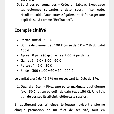
Suivi des performances – Créez un tableau Excel avec
les colonnes suivantes : date, sport, mise, cote,
résultat, solde. Vous pouvez également télécharger une
appli de suivi comme “BetTracker”.
Exemple chiffré
Capital initial : 300 €
Bonus de bienvenue : 100 € (mise de 5 € = 2 % du total
400 €)
Après 10 paris (6 gagnants à 2,00, 4 perdants) :
Gains : 6 × 5 € × 2,00 = 60 €
Pertes : 4 × 5 € = 20 €
Solde = 300 + 100 + 60 − 20 = 440 €
Le capital a crû de 46,7 % en respectant la règle du 2 %.
Quand arrêter – Fixez une perte maximale quotidienne
(ex. : 30 €) et un objectif de gain (ex. : 150 €). Une fois
l’un de ces seuils atteint, clôturez la session.
En appliquant ces principes, le joueur novice transforme
chaque promotion en un filet de sécurité, tout en